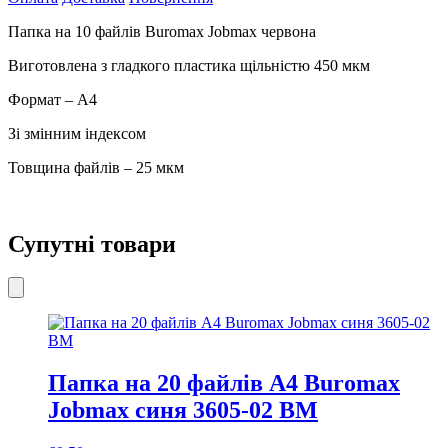
Buromax
Jobmax
Папка на 10 файлів Buromax Jobmax червона
червона
3600-
Виготовлена з гладкого пластика щільністю 450 мкм
05
ВМ
Формат – А4
кількість
Зі змінним індексом
Товщина файлів – 25 мкм
Супутні товари
Папка на 20 файлів А4 Buromax
Jobmax синя 3605-02 ВМ