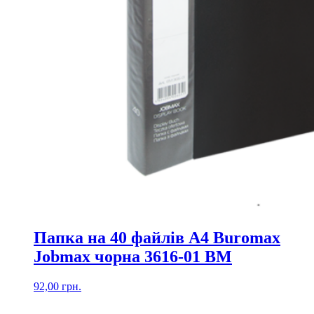
Папка на 40 файлів А4 Buromax
Jobmax чорна 3616-01 ВМ
92,00
грн.