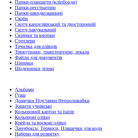
Папки-планшети (кліпборди)
Папки-реєстратори
Папки-швидкозшивачі
Скоби
Скотч канцелярський та двосторонній
Скотч пакувальний
Скріпки та кнопки
Степлери
Точилка для олівців
Трикутники, транспортири, лекала
Файли для документів
Цінники
Щоденники ділові
Альбоми
Гуаш
Дощечки Підставки Непроливайки
Зошити учнівські
Кольоровий картон та папір
Кольорові олівці
Крейда та воскові олівці
Ланчбокси, Термоси, Пляшечки для води
Набори для розвитку