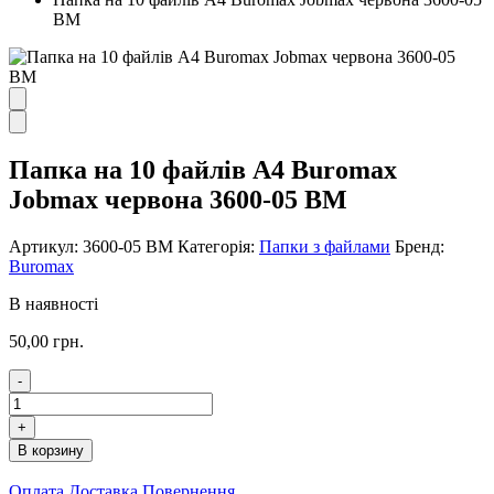
ВМ
Папка на 10 файлів А4 Buromax
Jobmax червона 3600-05 ВМ
Артикул:
3600-05 BM
Категорія:
Папки з файлами
Бренд:
Buromax
В наявності
50,00
грн.
-
Папка
на
+
10
В корзину
файлів
А4
Оплата
Доставка
Повернення