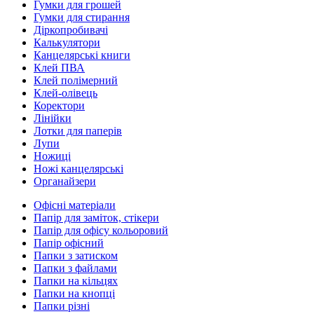
Гумки для грошей
Гумки для стирання
Діркопробивачі
Калькулятори
Канцелярські книги
Клей ПВА
Клей полімерний
Клей-олівець
Коректори
Лінійки
Лотки для паперів
Лупи
Ножиці
Ножі канцелярські
Органайзери
Офісні матеріали
Папір для заміток, стікери
Папір для офісу кольоровий
Папір офісний
Папки з затиском
Папки з файлами
Папки на кільцях
Папки на кнопці
Папки різні