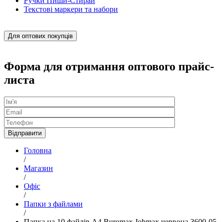
Ручки Пиши-Стирай
Текстові маркери та набори
Для оптових покупців
Форма для отримання оптового прайс-
листа
Головна
/
Магазин
/
Офіс
/
Папки з файлами
/
Папка на 10 файлів А4 Buromax Jobmax червона 3600-05