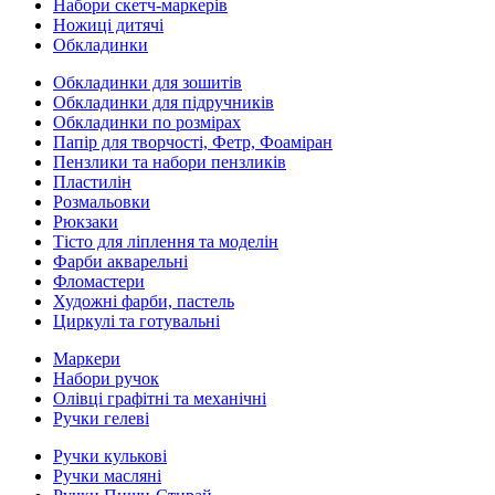
Набори скетч-маркерів
Ножиці дитячі
Обкладинки
Обкладинки для зошитів
Обкладинки для підручників
Обкладинки по розмірах
Папір для творчості, Фетр, Фоаміран
Пензлики та набори пензликів
Пластилін
Розмальовки
Рюкзаки
Тісто для ліплення та моделін
Фарби акварельні
Фломастери
Художні фарби, пастель
Циркулі та готувальні
Маркери
Набори ручок
Олівці графітні та механічні
Ручки гелеві
Ручки кулькові
Ручки масляні