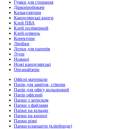
Гумки для стирання
Діркопробивачі
Калькулятори
Канцелярські книги
Клей ПВА
Клей полімерний
Клей-олівець
Коректори
Лінійки
Лотки для паперів
Лупи
Ножиці
Ножі канцелярські
Органайзери
Офісні матеріали
Папір для заміток, стікери
Папір для офісу кольоровий
Папір офісний
Папки з затиском
Папки з файлами
Папки на кільцях
Папки на кнопці
Папки різні
Папки-планшети (кліпборди)