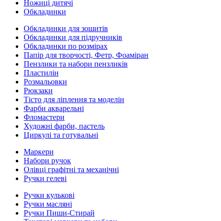
Ножиці дитячі
Обкладинки
Обкладинки для зошитів
Обкладинки для підручників
Обкладинки по розмірах
Папір для творчості, Фетр, Фоаміран
Пензлики та набори пензликів
Пластилін
Розмальовки
Рюкзаки
Тісто для ліплення та моделін
Фарби акварельні
Фломастери
Художні фарби, пастель
Циркулі та готувальні
Маркери
Набори ручок
Олівці графітні та механічні
Ручки гелеві
Ручки кулькові
Ручки масляні
Ручки Пиши-Стирай