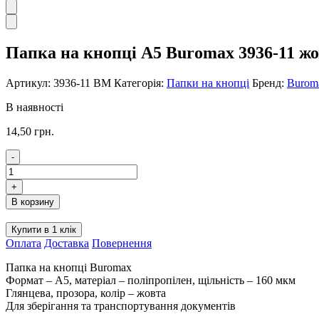
Папка на кнопці А5 Buromax 3936-11 жо
Артикул:
3936-11 BM
Категорія:
Папки на кнопці
Бренд:
Burom
В наявності
14,50
грн.
-
Папка
на
+
кнопці
В корзину
А5
Buromax
Купити в 1 клік
3936-
Оплата
Доставка
Повернення
11
жовта
Папка на кнопці Buromax
кількість
Формат – А5, матеріал – поліпропілен, щільність – 160 мкм
Глянцева, прозора, колір – жовта
Для зберігання та транспортування документів