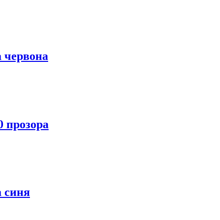
а червона
0 прозора
а синя