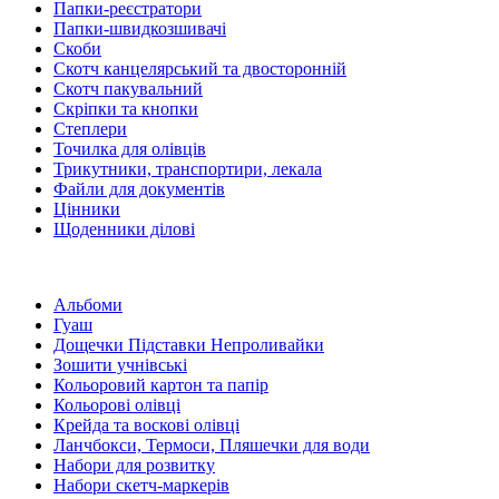
Папки-реєстратори
Папки-швидкозшивачі
Скоби
Скотч канцелярський та двосторонній
Скотч пакувальний
Скріпки та кнопки
Степлери
Точилка для олівців
Трикутники, транспортири, лекала
Файли для документів
Цінники
Щоденники ділові
Альбоми
Гуаш
Дощечки Підставки Непроливайки
Зошити учнівські
Кольоровий картон та папір
Кольорові олівці
Крейда та воскові олівці
Ланчбокси, Термоси, Пляшечки для води
Набори для розвитку
Набори скетч-маркерів