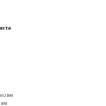
иста
 3012 ВМ