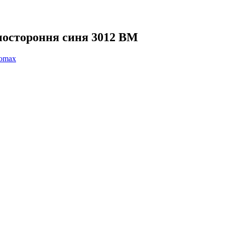
ностороння синя 3012 ВМ
omax