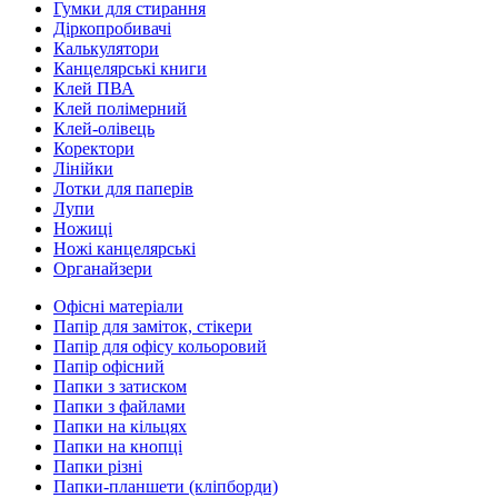
Гумки для стирання
Діркопробивачі
Калькулятори
Канцелярські книги
Клей ПВА
Клей полімерний
Клей-олівець
Коректори
Лінійки
Лотки для паперів
Лупи
Ножиці
Ножі канцелярські
Органайзери
Офісні матеріали
Папір для заміток, стікери
Папір для офісу кольоровий
Папір офісний
Папки з затиском
Папки з файлами
Папки на кільцях
Папки на кнопці
Папки різні
Папки-планшети (кліпборди)