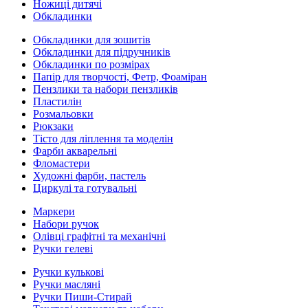
Ножиці дитячі
Обкладинки
Обкладинки для зошитів
Обкладинки для підручників
Обкладинки по розмірах
Папір для творчості, Фетр, Фоаміран
Пензлики та набори пензликів
Пластилін
Розмальовки
Рюкзаки
Тісто для ліплення та моделін
Фарби акварельні
Фломастери
Художні фарби, пастель
Циркулі та готувальні
Маркери
Набори ручок
Олівці графітні та механічні
Ручки гелеві
Ручки кулькові
Ручки масляні
Ручки Пиши-Стирай