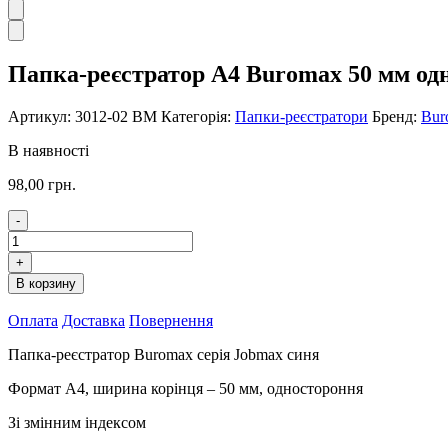
Папка-реєстратор А4 Buromax 50 мм од
Артикул:
3012-02 ВМ
Категорія:
Папки-реєстратори
Бренд:
Bur
В наявності
98,00
грн.
-
Папка-
реєстратор
+
А4
В корзину
Buromax
50
Оплата
Доставка
Повернення
мм
одностороння
Папка-реєстратор Buromax серія Jobmax синя
синя
3012
Формат А4, ширина корінця – 50 мм, одностороння
ВМ
кількість
Зі змінним індексом