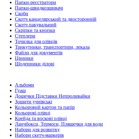
Папки-реєстратори
Папки-швидкозшивачі
Скоби
Скотч канцелярський та двосторонній
Скотч пакувальний
Скріпки та кнопки
Степлери
Точилка для олівців
Трикутники, транспортири, лекала
Файли для документів
Цінники
Щоденники ділові
Альбоми
Гуаш
Дощечки Підставки Непроливайки
Зошити учнівські
Кольоровий картон та папір
Кольорові олівці
Крейда та воскові олівці
Ланчбокси, Термоси, Пляшечки для води
Набори для розвитку
Набори скетч-маркерів