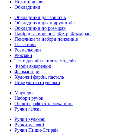
Ножиці дитячі
Обкладинки
Обкладинки для зошитів
Обкладинки для підручників
Обкладинки по розмірах
Папір для творчості, Фетр, Фоаміран
Пензлики та набори пензликів
Пластилін
Розмальовки
Рюкзаки
Тісто для ліплення та моделін
Фарби акварельні
Фломастери
Художні фарби, пастель
Циркулі та готувальні
Маркери
Набори ручок
Олівці графітні та механічні
Ручки гелеві
Ручки кулькові
Ручки масляні
Ручки Пиши-Стирай