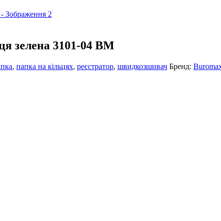
ця зелена 3101-04 BM
апка
,
папка на кільцях
,
реєстратор
,
швидкозшивач
Бренд:
Buroma