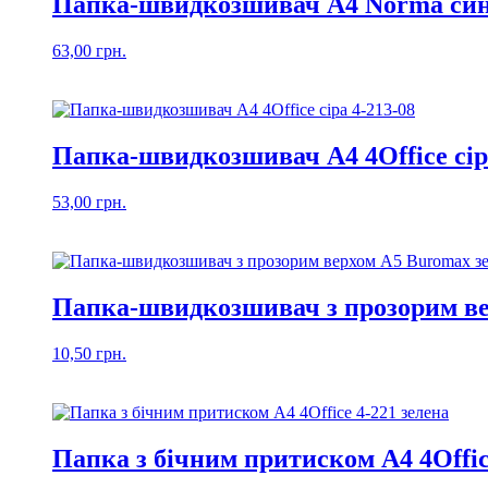
Папка-швидкозшивач А4 Norma син
63,00
грн.
Папка-швидкозшивач А4 4Office сір
53,00
грн.
Папка-швидкозшивач з прозорим ве
10,50
грн.
Папка з бічним притиском А4 4Offic