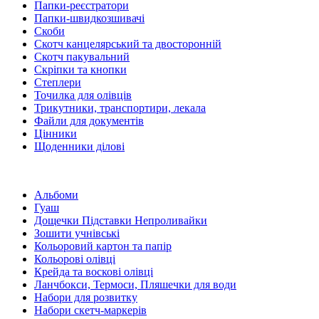
Папки-реєстратори
Папки-швидкозшивачі
Скоби
Скотч канцелярський та двосторонній
Скотч пакувальний
Скріпки та кнопки
Степлери
Точилка для олівців
Трикутники, транспортири, лекала
Файли для документів
Цінники
Щоденники ділові
Альбоми
Гуаш
Дощечки Підставки Непроливайки
Зошити учнівські
Кольоровий картон та папір
Кольорові олівці
Крейда та воскові олівці
Ланчбокси, Термоси, Пляшечки для води
Набори для розвитку
Набори скетч-маркерів