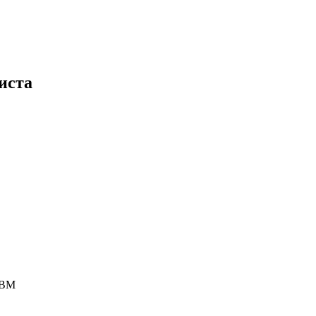
иста
 BM