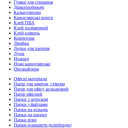
Гумки для стирання
Діркопробивачі
Калькулятори
Канцелярські книги
Клей ПВА
Клей полімерний
Клей-олівець
Коректори
Лінійки
Лотки для паперів
Лупи
Ножиці
Ножі канцелярські
Органайзери
Офісні матеріали
Папір для заміток, стікери
Папір для офісу кольоровий
Папір офісний
Папки з затиском
Папки з файлами
Папки на кільцях
Папки на кнопці
Папки різні
Папки-планшети (кліпборди)