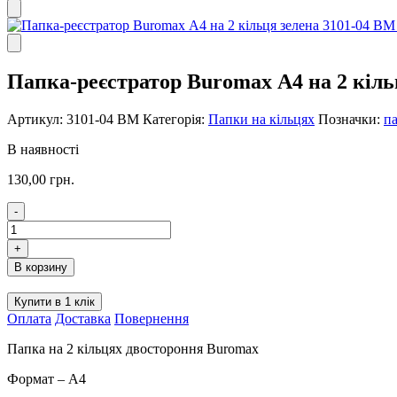
Папка-реєстратор Buromax А4 на 2 кіль
Артикул:
3101-04 ВМ
Категорія:
Папки на кільцях
Позначки:
п
В наявності
130,00
грн.
-
Папка-
реєстратор
+
Buromax
В корзину
А4
на
Купити в 1 клік
2
Оплата
Доставка
Повернення
кільця
зелена
Папка на 2 кільцях двостороння Buromax
3101-
04
Формат – А4
BM