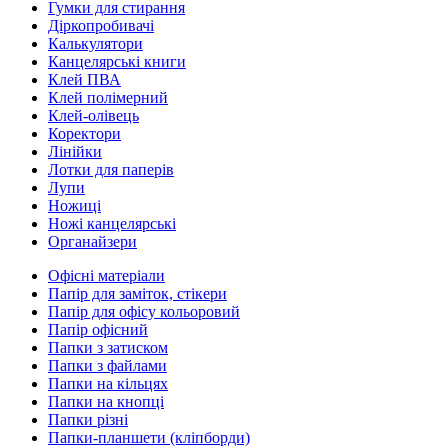
Гумки для стирання
Діркопробивачі
Калькулятори
Канцелярські книги
Клей ПВА
Клей полімерний
Клей-олівець
Коректори
Лінійки
Лотки для паперів
Лупи
Ножиці
Ножі канцелярські
Органайзери
Офісні матеріали
Папір для заміток, стікери
Папір для офісу кольоровий
Папір офісний
Папки з затиском
Папки з файлами
Папки на кільцях
Папки на кнопці
Папки різні
Папки-планшети (кліпборди)