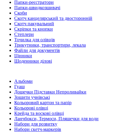
Папки-реєстратори
Папки-швидкозшивачі
Скоби
Скотч канцелярський та двосторонній
Скотч пакувальний
Скріпки та кнопки
Степлери
Точилка для олівців
Трикутники, транспортири, лекала
Файли для документів
Цінники
Щоденники ділові
Альбоми
Гуаш
Дощечки Підставки Непроливайки
Зошити учнівські
Кольоровий картон та папір
Кольорові олівці
Крейда та воскові олівці
Ланчбокси, Термоси, Пляшечки для води
Набори для розвитку
Набори скетч-маркерів