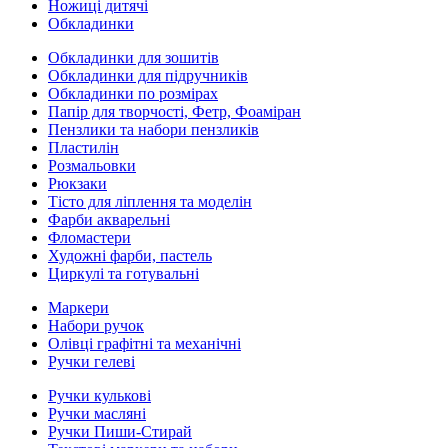
Ножиці дитячі
Обкладинки
Обкладинки для зошитів
Обкладинки для підручників
Обкладинки по розмірах
Папір для творчості, Фетр, Фоаміран
Пензлики та набори пензликів
Пластилін
Розмальовки
Рюкзаки
Тісто для ліплення та моделін
Фарби акварельні
Фломастери
Художні фарби, пастель
Циркулі та готувальні
Маркери
Набори ручок
Олівці графітні та механічні
Ручки гелеві
Ручки кулькові
Ручки масляні
Ручки Пиши-Стирай