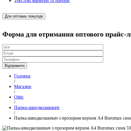
Текстові маркери та набори
Для оптових покупців
Форма для отримання оптового прайс-л
Головна
/
Магазин
/
Офіс
/
Папки-швидкозшивачі
/
Папка-швидкозшивач з прозорим верхом А4 Buromax син