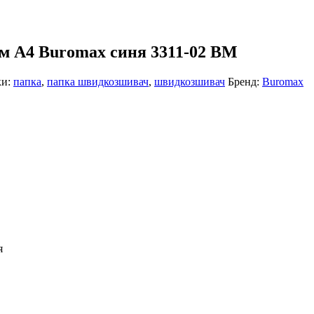
м А4 Buromax синя 3311-02 BM
ки:
папка
,
папка швидкозшивач
,
швидкозшивач
Бренд:
Buromax
я