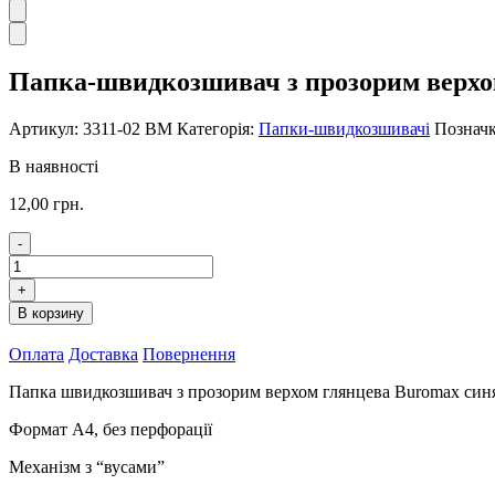
Папка-швидкозшивач з прозорим верхо
Артикул:
3311-02 BM
Категорія:
Папки-швидкозшивачі
Познач
В наявності
12,00
грн.
-
Папка-
швидкозшивач
+
з
В корзину
прозорим
верхом
Оплата
Доставка
Повернення
А4
Buromax
Папка швидкозшивач з прозорим верхом глянцева Buromax син
синя
3311-
Формат А4, без перфорації
02
BM
Механізм з “вусами”
кількість