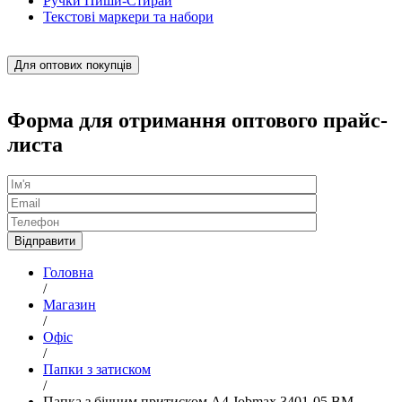
Ручки Пиши-Стирай
Текстові маркери та набори
Для оптових покупців
Форма для отримання оптового прайс-
листа
Головна
/
Магазин
/
Офіс
/
Папки з затиском
/
Папка з бічним притиском А4 Jobmax 3401-05 BM