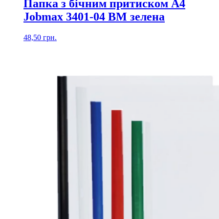
Папка з бічним притиском А4
Jobmax 3401-04 BM зелена
48,50
грн.