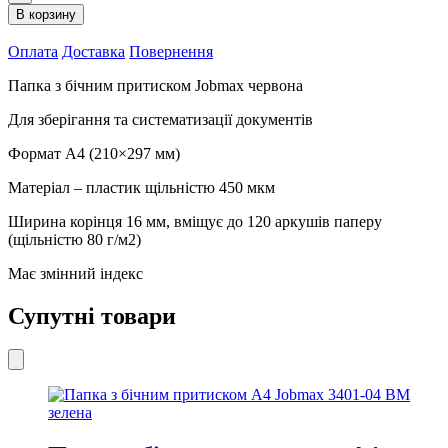
бічним
В корзину
притиском
А4
Оплата
Доставка
Повернення
Jobmax
3401-
Папка з бічним притиском Jobmax червона
05
BM
Для зберігання та систематизації документів
червона
кількість
Формат А4 (210×297 мм)
Матеріал – пластик щільністю 450 мкм
Ширина корінця 16 мм, вміщує до 120 аркушів паперу
(щільністю 80 г/м2)
Має змінний індекс
Супутні товари