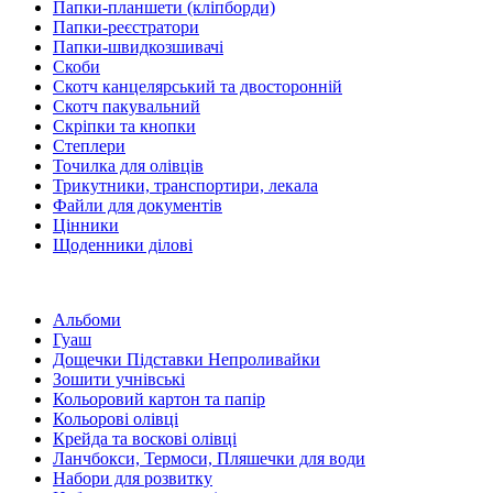
Папки-планшети (кліпборди)
Папки-реєстратори
Папки-швидкозшивачі
Скоби
Скотч канцелярський та двосторонній
Скотч пакувальний
Скріпки та кнопки
Степлери
Точилка для олівців
Трикутники, транспортири, лекала
Файли для документів
Цінники
Щоденники ділові
Альбоми
Гуаш
Дощечки Підставки Непроливайки
Зошити учнівські
Кольоровий картон та папір
Кольорові олівці
Крейда та воскові олівці
Ланчбокси, Термоси, Пляшечки для води
Набори для розвитку