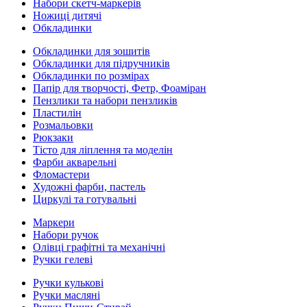
Набори скетч-маркерів
Ножиці дитячі
Обкладинки
Обкладинки для зошитів
Обкладинки для підручників
Обкладинки по розмірах
Папір для творчості, Фетр, Фоаміран
Пензлики та набори пензликів
Пластилін
Розмальовки
Рюкзаки
Тісто для ліплення та моделін
Фарби акварельні
Фломастери
Художні фарби, пастель
Циркулі та готувальні
Маркери
Набори ручок
Олівці графітні та механічні
Ручки гелеві
Ручки кулькові
Ручки масляні