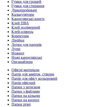
Гумки для грошей
Гумки для стирання
Діркопробивачі
Калькулятори
Канцелярські книги
Клей ПВА
Клей полімерний
Клей-олівець
Коректори
Лінійки
Лотки для паперів
Лупи
Ножиці
Ножі канцелярські
Органайзери
Офісні матеріали
Папір для заміток, стікери
Папір для офісу кольоровий
Папір офісний
Папки з затиском
Папки з файлами
Папки на кільцях
Папки на кнопці
Папки різні