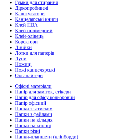
Гумки для стирання
Діркопробивачі
Калькулятори
Канцелярські книги
Клей ПВА
Клей полімерний
Клей-олівець
Коректори
Лінійки
Лотки для паперів
Лупи
Ножиці
Ножі канцелярські
Органайзери
Офісні матеріали
Папір для заміток, стікери
Папір для офісу кольоровий
Папір офісний
Папки з затиском
Папки з файлами
Папки на кільцях
Папки на кнопці
Папки різні
Папки-планшети (кліпборди)