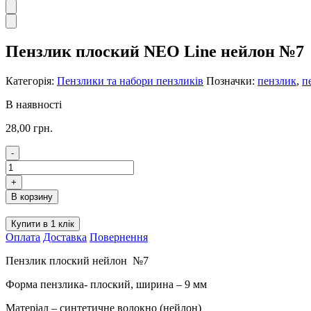
Пензлик плоский NEO Line нейлон №7
Категорія:
Пензлики та набори пензликів
Позначки:
пензлик
,
п
В наявності
28,00
грн.
-
Пензлик
плоский
+
NEO
В корзину
Line
нейлон
Купити в 1 клік
№7
Оплата
Доставка
Повернення
кількість
Пензлик плоский нейлон №7
Форма пензлика- плоский, ширина – 9 мм
Матеріал – синтетичне волокно (нейлон)