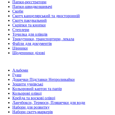
Папки-реєстратори
Папки-швидкозшивачі
Скоби
Скотч канцелярський та двосторонній
Скотч пакувальний
Скріпки та кнопки
Степлери
Точилка для олівців
Трикутники, транспортири, лекала
Файли для документів
Цінники
Щоденники ділові
Альбоми
Гуаш
Дощечки Підставки Непроливайки
Зошити учнівські
Кольоровий картон та папір
Кольорові олівці
Крейда та воскові олівці
Ланчбокси, Термоси, Пляшечки для води
Набори для розвитку
Набори скетч-маркерів