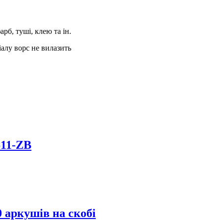
арб, туші, клею та ін.
іалу ворс не вилазить
611-ZB
 аркушів на скобі