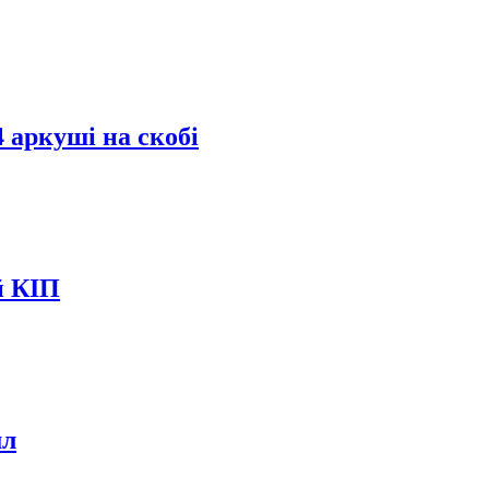
 аркуші на скобі
й КІП
мл