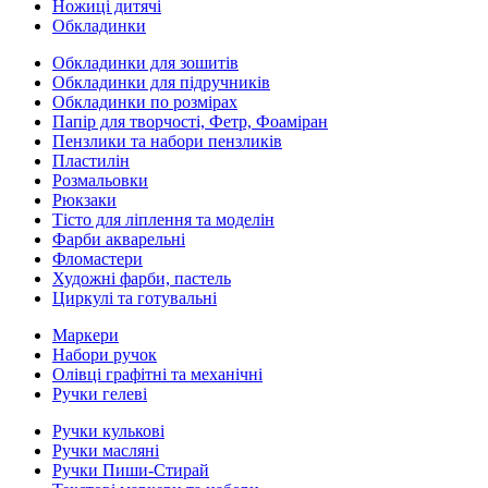
Ножиці дитячі
Обкладинки
Обкладинки для зошитів
Обкладинки для підручників
Обкладинки по розмірах
Папір для творчості, Фетр, Фоаміран
Пензлики та набори пензликів
Пластилін
Розмальовки
Рюкзаки
Тісто для ліплення та моделін
Фарби акварельні
Фломастери
Художні фарби, пастель
Циркулі та готувальні
Маркери
Набори ручок
Олівці графітні та механічні
Ручки гелеві
Ручки кулькові
Ручки масляні
Ручки Пиши-Стирай