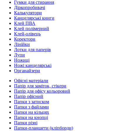
Гумки для стирання
Діркопробивачі
Калькулятори
Канцелярські книги
Клей ПВА
Клей полімерний
Клей-олівець
Коректори
Лінійки
Лотки для паперів
Лупи
Ножиці
Ножі канцелярські
Органайзери
Офісні матеріали
Папір для заміток, стікери
Папір для офісу кольоровий
Папір офісний
Папки з затиском
Папки з файлами
Папки на кільцях
Папки на кнопці
Папки різні
Папки-планшети (кліпборди)