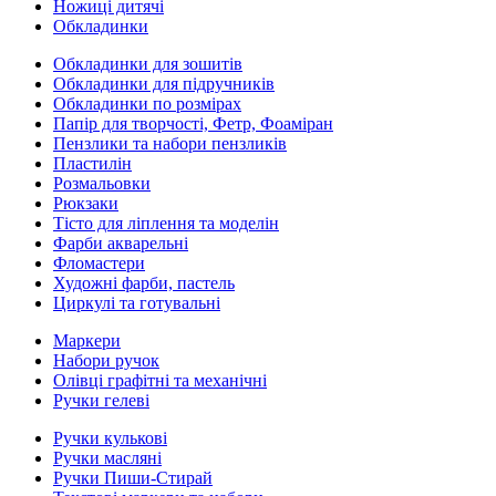
Ножиці дитячі
Обкладинки
Обкладинки для зошитів
Обкладинки для підручників
Обкладинки по розмірах
Папір для творчості, Фетр, Фоаміран
Пензлики та набори пензликів
Пластилін
Розмальовки
Рюкзаки
Тісто для ліплення та моделін
Фарби акварельні
Фломастери
Художні фарби, пастель
Циркулі та готувальні
Маркери
Набори ручок
Олівці графітні та механічні
Ручки гелеві
Ручки кулькові
Ручки масляні
Ручки Пиши-Стирай