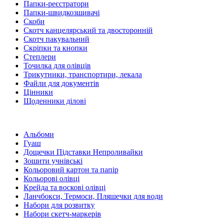
Папки-реєстратори
Папки-швидкозшивачі
Скоби
Скотч канцелярський та двосторонній
Скотч пакувальний
Скріпки та кнопки
Степлери
Точилка для олівців
Трикутники, транспортири, лекала
Файли для документів
Цінники
Щоденники ділові
Альбоми
Гуаш
Дощечки Підставки Непроливайки
Зошити учнівські
Кольоровий картон та папір
Кольорові олівці
Крейда та воскові олівці
Ланчбокси, Термоси, Пляшечки для води
Набори для розвитку
Набори скетч-маркерів