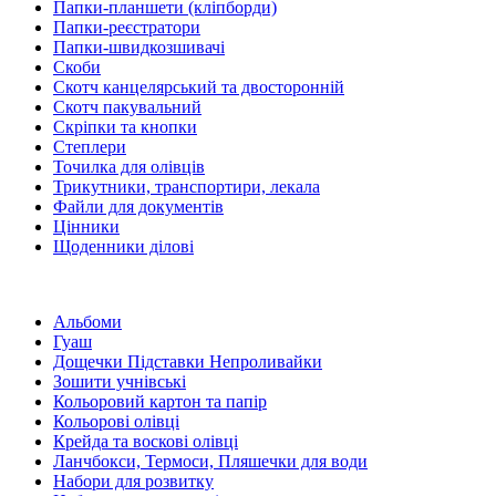
Папки-планшети (кліпборди)
Папки-реєстратори
Папки-швидкозшивачі
Скоби
Скотч канцелярський та двосторонній
Скотч пакувальний
Скріпки та кнопки
Степлери
Точилка для олівців
Трикутники, транспортири, лекала
Файли для документів
Цінники
Щоденники ділові
Альбоми
Гуаш
Дощечки Підставки Непроливайки
Зошити учнівські
Кольоровий картон та папір
Кольорові олівці
Крейда та воскові олівці
Ланчбокси, Термоси, Пляшечки для води
Набори для розвитку