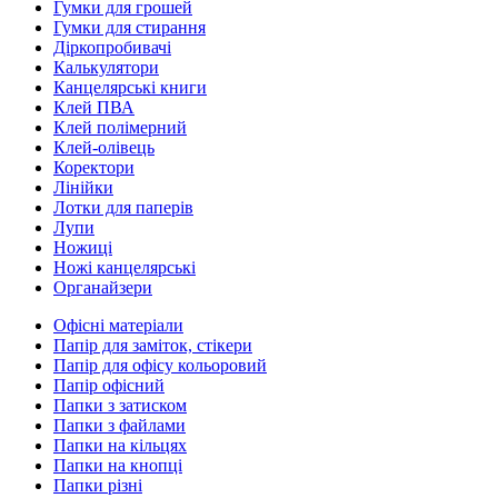
Гумки для грошей
Гумки для стирання
Діркопробивачі
Калькулятори
Канцелярські книги
Клей ПВА
Клей полімерний
Клей-олівець
Коректори
Лінійки
Лотки для паперів
Лупи
Ножиці
Ножі канцелярські
Органайзери
Офісні матеріали
Папір для заміток, стікери
Папір для офісу кольоровий
Папір офісний
Папки з затиском
Папки з файлами
Папки на кільцях
Папки на кнопці
Папки різні