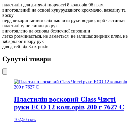
пластилін для дитячої творчості 8 кольорів 96 грам
виготовлений на основі кукурудзяного крохмалю, вазеліну та
воску
перд використанням слід змочити руки водою, щоб частинки
пластиліну не липли до рук
виготовлено на основы безпечної сировини
легко розминається, не ламається, не залишає жирних плям, не
забарвлює шкіру рук
для дітей від 3-ох років
Супутні товари
Пластилін восковий Class Чисті
руки ЕСО 12 кольорів 200 г 7627 С
102,50
грн.