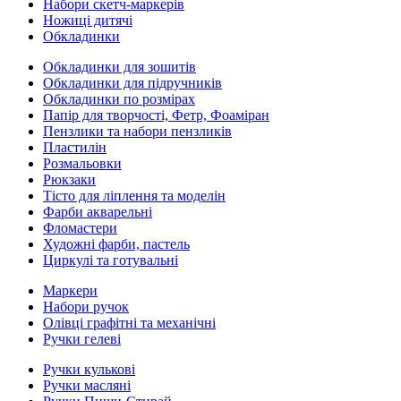
Набори скетч-маркерів
Ножиці дитячі
Обкладинки
Обкладинки для зошитів
Обкладинки для підручників
Обкладинки по розмірах
Папір для творчості, Фетр, Фоаміран
Пензлики та набори пензликів
Пластилін
Розмальовки
Рюкзаки
Тісто для ліплення та моделін
Фарби акварельні
Фломастери
Художні фарби, пастель
Циркулі та готувальні
Маркери
Набори ручок
Олівці графітні та механічні
Ручки гелеві
Ручки кулькові
Ручки масляні