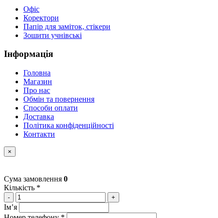
Офіс
Коректори
Папір для заміток, стікери
Зошити учнівські
Інформація
Головна
Магазин
Про нас
Обмін та повернення
Способи оплати
Доставка
Політика конфіденційності
Контакти
×
Сума замовлення
0
Кількість *
-
+
Імʼя
Номер телефону *