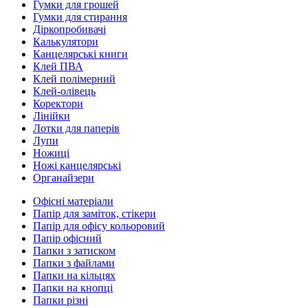
Гумки для грошей
Гумки для стирання
Діркопробивачі
Калькулятори
Канцелярські книги
Клей ПВА
Клей полімерний
Клей-олівець
Коректори
Лінійки
Лотки для паперів
Лупи
Ножиці
Ножі канцелярські
Органайзери
Офісні матеріали
Папір для заміток, стікери
Папір для офісу кольоровий
Папір офісний
Папки з затиском
Папки з файлами
Папки на кільцях
Папки на кнопці
Папки різні