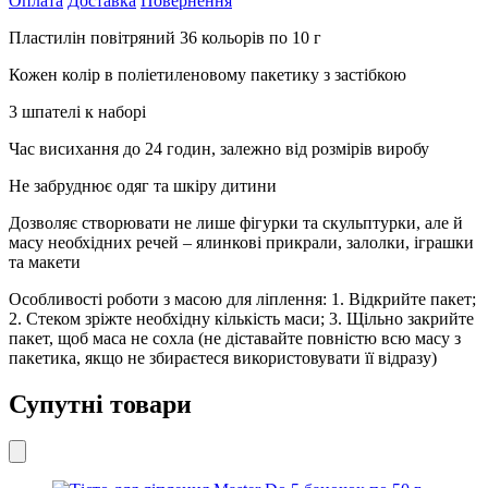
Оплата
Доставка
Повернення
г
кількість
Пластилін повітряний 36 кольорів по 10 г
Кожен колір в поліетиленовому пакетику з застібкою
3 шпателі к наборі
Час висихання до 24 годин, залежно від розмірів виробу
Не забруднює одяг та шкіру дитини
Дозволяє створювати не лише фігурки та скульптурки, але й
масу необхідних речей – ялинкові прикрали, залолки, іграшки
та макети
Особливості роботи з масою для ліплення: 1. Відкрийте пакет;
2. Стеком зріжте необхідну кількість маси; 3. Щільно закрийте
пакет, щоб маса не сохла (не діставайте повністю всю масу з
пакетика, якщо не збираєтеся використовувати її відразу)
Супутні товари