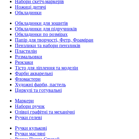
Набори скетч-маркерів
Ножиці дитячі
Обкладинки
Обкладинки для зошитів
Обкладинки для підручників
Обкладинки по розмірах
Папір для творчості, Фетр, Фоаміран
Пензлики та набори пензликів
Пластилін
Розмальовки
Рюкзаки
Тісто для ліплення та моделін
Фарби акварельні
Фломастери
Художні фарби, пастель
Циркулі та готувальні
Маркери
Набори ручок
Олівці графітні та механічні
Ручки гелеві
Ручки кулькові
Ручки масляні