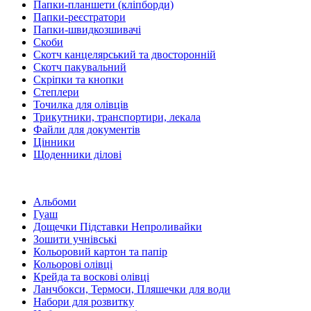
Папки-планшети (кліпборди)
Папки-реєстратори
Папки-швидкозшивачі
Скоби
Скотч канцелярський та двосторонній
Скотч пакувальний
Скріпки та кнопки
Степлери
Точилка для олівців
Трикутники, транспортири, лекала
Файли для документів
Цінники
Щоденники ділові
Альбоми
Гуаш
Дощечки Підставки Непроливайки
Зошити учнівські
Кольоровий картон та папір
Кольорові олівці
Крейда та воскові олівці
Ланчбокси, Термоси, Пляшечки для води
Набори для розвитку