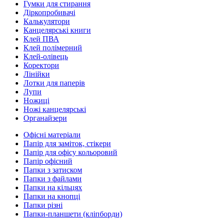
Гумки для стирання
Діркопробивачі
Калькулятори
Канцелярські книги
Клей ПВА
Клей полімерний
Клей-олівець
Коректори
Лінійки
Лотки для паперів
Лупи
Ножиці
Ножі канцелярські
Органайзери
Офісні матеріали
Папір для заміток, стікери
Папір для офісу кольоровий
Папір офісний
Папки з затиском
Папки з файлами
Папки на кільцях
Папки на кнопці
Папки різні
Папки-планшети (кліпборди)