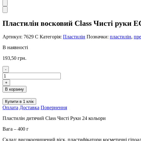
Пластилін восковий Class Чисті руки Е
Артикул:
7629 С
Категорія:
Пластилін
Позначки:
пластилін
,
пре
В наявності
193,50
грн.
-
Пластилін
восковий
+
Class
В корзину
Чисті
руки
Купити в 1 клік
ЕСО
Оплата
Доставка
Повернення
24
кольори
Пластилін дитячий Class Чисті Руки 24 кольори
400
г
Вага – 400 г
7629
С
Склад: високоочищений віск, пластифікатори косметичні гіпоал