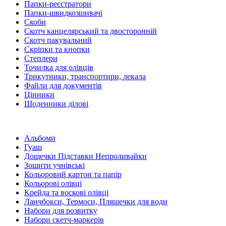
Папки-реєстратори
Папки-швидкозшивачі
Скоби
Скотч канцелярський та двосторонній
Скотч пакувальний
Скріпки та кнопки
Степлери
Точилка для олівців
Трикутники, транспортири, лекала
Файли для документів
Цінники
Щоденники ділові
Альбоми
Гуаш
Дощечки Підставки Непроливайки
Зошити учнівські
Кольоровий картон та папір
Кольорові олівці
Крейда та воскові олівці
Ланчбокси, Термоси, Пляшечки для води
Набори для розвитку
Набори скетч-маркерів