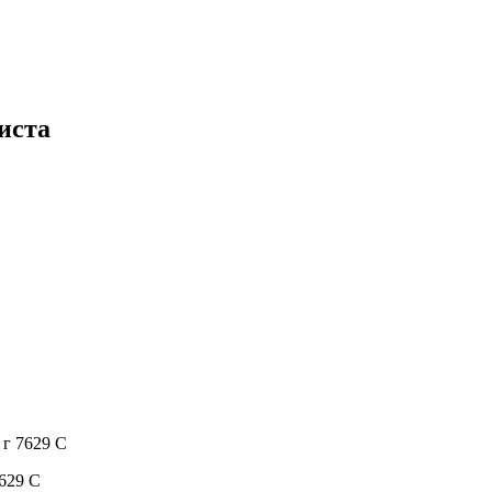
иста
 г 7629 С