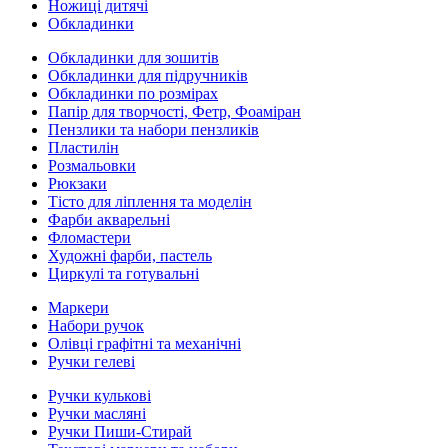
Ножиці дитячі
Обкладинки
Обкладинки для зошитів
Обкладинки для підручників
Обкладинки по розмірах
Папір для творчості, Фетр, Фоаміран
Пензлики та набори пензликів
Пластилін
Розмальовки
Рюкзаки
Тісто для ліплення та моделін
Фарби акварельні
Фломастери
Художні фарби, пастель
Циркулі та готувальні
Маркери
Набори ручок
Олівці графітні та механічні
Ручки гелеві
Ручки кулькові
Ручки масляні
Ручки Пиши-Стирай