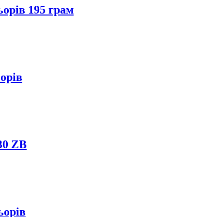
орів 195 грам
орів
30 ZB
ьорів