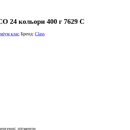
СО 24 кольори 400 г 7629 С
міум клас
Бренд:
Class
ергенні, пігменти