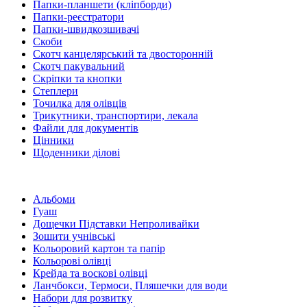
Папки-планшети (кліпборди)
Папки-реєстратори
Папки-швидкозшивачі
Скоби
Скотч канцелярський та двосторонній
Скотч пакувальний
Скріпки та кнопки
Степлери
Точилка для олівців
Трикутники, транспортири, лекала
Файли для документів
Цінники
Щоденники ділові
Альбоми
Гуаш
Дощечки Підставки Непроливайки
Зошити учнівські
Кольоровий картон та папір
Кольорові олівці
Крейда та воскові олівці
Ланчбокси, Термоси, Пляшечки для води
Набори для розвитку