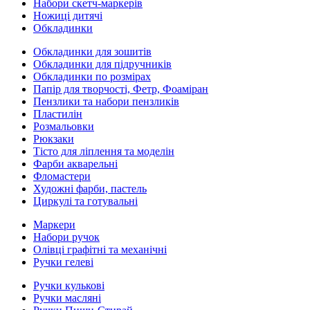
Набори скетч-маркерів
Ножиці дитячі
Обкладинки
Обкладинки для зошитів
Обкладинки для підручників
Обкладинки по розмірах
Папір для творчості, Фетр, Фоаміран
Пензлики та набори пензликів
Пластилін
Розмальовки
Рюкзаки
Тісто для ліплення та моделін
Фарби акварельні
Фломастери
Художні фарби, пастель
Циркулі та готувальні
Маркери
Набори ручок
Олівці графітні та механічні
Ручки гелеві
Ручки кулькові
Ручки масляні