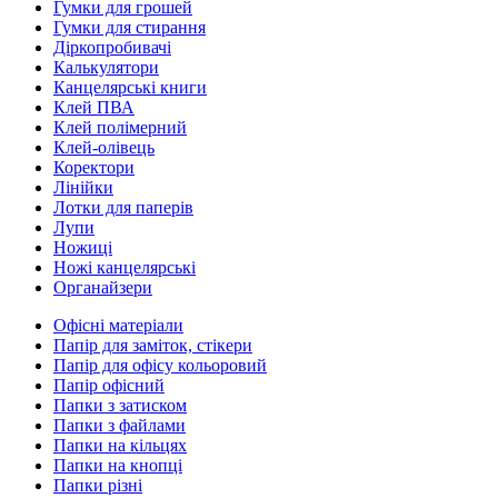
Гумки для грошей
Гумки для стирання
Діркопробивачі
Калькулятори
Канцелярські книги
Клей ПВА
Клей полімерний
Клей-олівець
Коректори
Лінійки
Лотки для паперів
Лупи
Ножиці
Ножі канцелярські
Органайзери
Офісні матеріали
Папір для заміток, стікери
Папір для офісу кольоровий
Папір офісний
Папки з затиском
Папки з файлами
Папки на кільцях
Папки на кнопці
Папки різні