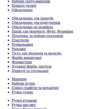
Набори скетч-маркерів
Ножиці дитячі
Обкладинки
Обкладинки для зошитів
Обкладинки для підручників
Обкладинки по розмірах
Папір для творчості, Фетр, Фоаміран
Пензлики та набори пензликів
Пластилін
Розмальовки
Рюкзаки
Тісто для ліплення та моделін
Фарби акварельні
Фломастери
Художні фарби, пастель
Циркулі та готувальні
Маркери
Набори ручок
Олівці графітні та механічні
Ручки гелеві
Ручки кулькові
Ручки масляні