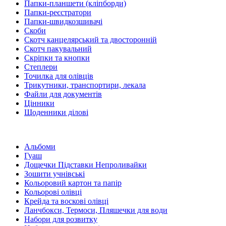
Папки-планшети (кліпборди)
Папки-реєстратори
Папки-швидкозшивачі
Скоби
Скотч канцелярський та двосторонній
Скотч пакувальний
Скріпки та кнопки
Степлери
Точилка для олівців
Трикутники, транспортири, лекала
Файли для документів
Цінники
Щоденники ділові
Альбоми
Гуаш
Дощечки Підставки Непроливайки
Зошити учнівські
Кольоровий картон та папір
Кольорові олівці
Крейда та воскові олівці
Ланчбокси, Термоси, Пляшечки для води
Набори для розвитку