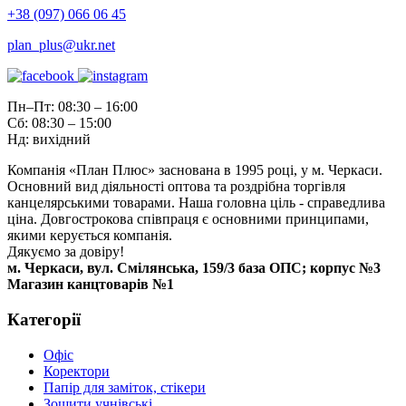
+38 (097) 066 06 45
plan_plus@ukr.net
Пн–Пт: 08:30 – 16:00
Сб: 08:30 – 15:00
Нд: вихідний
Компанія «План Плюс» заснована в 1995 році, у м. Черкаси.
Основний вид діяльності оптова та роздрібна торгівля
канцелярськими товарами. Наша головна ціль - справедлива
ціна. Довгострокова співпраця є основними принципами,
якими керується компанія.
Дякуємо за довіру!
м. Черкаси, вул. Смілянська, 159/3 база ОПС; корпус №3
Магазин канцтоварів №1
Категорії
Офіс
Коректори
Папір для заміток, стікери
Зошити учнівські