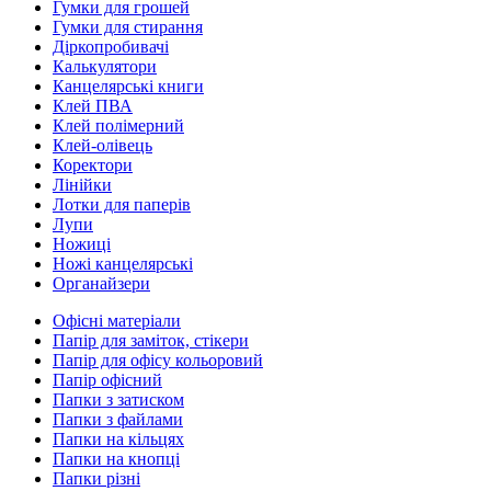
Гумки для грошей
Гумки для стирання
Діркопробивачі
Калькулятори
Канцелярські книги
Клей ПВА
Клей полімерний
Клей-олівець
Коректори
Лінійки
Лотки для паперів
Лупи
Ножиці
Ножі канцелярські
Органайзери
Офісні матеріали
Папір для заміток, стікери
Папір для офісу кольоровий
Папір офісний
Папки з затиском
Папки з файлами
Папки на кільцях
Папки на кнопці
Папки різні