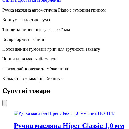
Оплата
Доставка
Повернення
синя
0,7
Ручка масляна автоматична Piano з гумовим грипом
мм
кількість
Корпус – пластик, гума
Товщина пишучого вузла – 0,7 мм
Колір чорнил – синій
Потовщений гумовий грип для зручності захвату
Чорнила на масляній основі
Надзвичайно легко та м’яко пише
Кількість в упаковці – 50 штук
Супутні товари
Ручка масляна Hiper Classic 1,0 мм