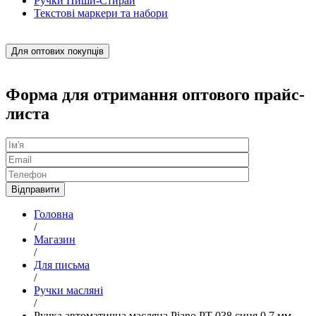
Ручки Пиши-Стирай
Текстові маркери та набори
Для оптових покупців
Форма для отримання оптового прайс-
листа
Головна
/
Магазин
/
Для письма
/
Ручки масляні
/
Ручка автоматична масляна Piano PT-038 синя 0,7 мм