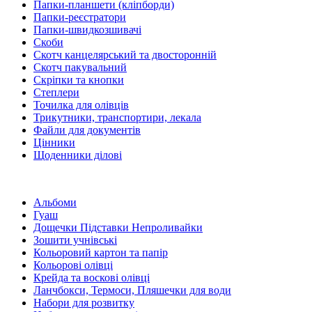
Папки-планшети (кліпборди)
Папки-реєстратори
Папки-швидкозшивачі
Скоби
Скотч канцелярський та двосторонній
Скотч пакувальний
Скріпки та кнопки
Степлери
Точилка для олівців
Трикутники, транспортири, лекала
Файли для документів
Цінники
Щоденники ділові
Альбоми
Гуаш
Дощечки Підставки Непроливайки
Зошити учнівські
Кольоровий картон та папір
Кольорові олівці
Крейда та воскові олівці
Ланчбокси, Термоси, Пляшечки для води
Набори для розвитку