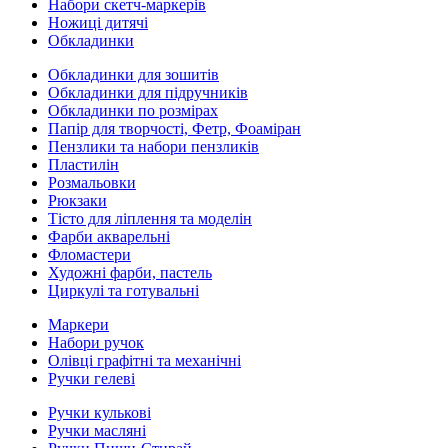
Набори скетч-маркерів
Ножиці дитячі
Обкладинки
Обкладинки для зошитів
Обкладинки для підручників
Обкладинки по розмірах
Папір для творчості, Фетр, Фоаміран
Пензлики та набори пензликів
Пластилін
Розмальовки
Рюкзаки
Тісто для ліплення та моделін
Фарби акварельні
Фломастери
Художні фарби, пастель
Циркулі та готувальні
Маркери
Набори ручок
Олівці графітні та механічні
Ручки гелеві
Ручки кулькові
Ручки масляні