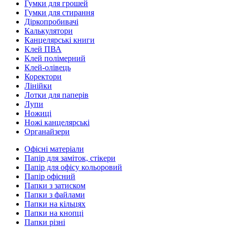
Гумки для грошей
Гумки для стирання
Діркопробивачі
Калькулятори
Канцелярські книги
Клей ПВА
Клей полімерний
Клей-олівець
Коректори
Лінійки
Лотки для паперів
Лупи
Ножиці
Ножі канцелярські
Органайзери
Офісні матеріали
Папір для заміток, стікери
Папір для офісу кольоровий
Папір офісний
Папки з затиском
Папки з файлами
Папки на кільцях
Папки на кнопці
Папки різні