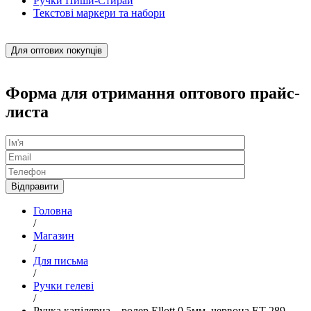
Ручки Пиши-Стирай
Текстові маркери та набори
Для оптових покупців
Форма для отримання оптового прайс-
листа
Головна
/
Магазин
/
Для письма
/
Ручки гелеві
/
Ручка капілярна – ролер Ellott 0,5мм, червона ET-289