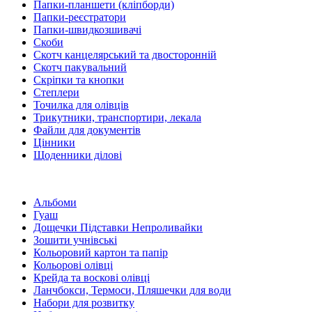
Папки-планшети (кліпборди)
Папки-реєстратори
Папки-швидкозшивачі
Скоби
Скотч канцелярський та двосторонній
Скотч пакувальний
Скріпки та кнопки
Степлери
Точилка для олівців
Трикутники, транспортири, лекала
Файли для документів
Цінники
Щоденники ділові
Альбоми
Гуаш
Дощечки Підставки Непроливайки
Зошити учнівські
Кольоровий картон та папір
Кольорові олівці
Крейда та воскові олівці
Ланчбокси, Термоси, Пляшечки для води
Набори для розвитку