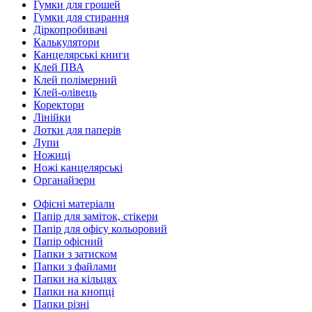
Гумки для грошей
Гумки для стирання
Діркопробивачі
Калькулятори
Канцелярські книги
Клей ПВА
Клей полімерний
Клей-олівець
Коректори
Лінійки
Лотки для паперів
Лупи
Ножиці
Ножі канцелярські
Органайзери
Офісні матеріали
Папір для заміток, стікери
Папір для офісу кольоровий
Папір офісний
Папки з затиском
Папки з файлами
Папки на кільцях
Папки на кнопці
Папки різні