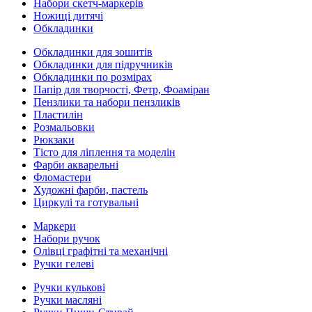
Набори скетч-маркерів
Ножиці дитячі
Обкладинки
Обкладинки для зошитів
Обкладинки для підручників
Обкладинки по розмірах
Папір для творчості, Фетр, Фоаміран
Пензлики та набори пензликів
Пластилін
Розмальовки
Рюкзаки
Тісто для ліплення та моделін
Фарби акварельні
Фломастери
Художні фарби, пастель
Циркулі та готувальні
Маркери
Набори ручок
Олівці графітні та механічні
Ручки гелеві
Ручки кулькові
Ручки масляні