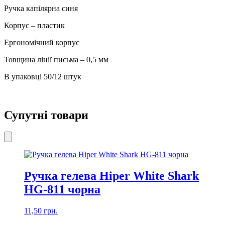
ET-
Ручка капілярна синя
289
кількість
Корпус – пластик
Ергономічний корпус
Товщина лінії письма – 0,5 мм
В упаковці 50/12 штук
Супутні товари
Ручка гелева Hiper White Shark
HG-811 чорна
11,50
грн.