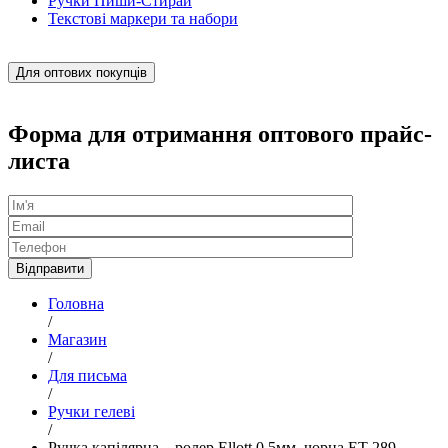
Ручки Пиши-Стирай
Текстові маркери та набори
Для оптових покупців
Форма для отримання оптового прайс-
листа
Головна
/
Магазин
/
Для письма
/
Ручки гелеві
/
Ручка капілярна – ролер Ellott 0,5мм, чорна ET-289