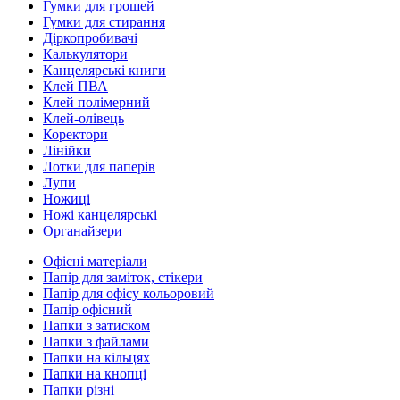
Гумки для грошей
Гумки для стирання
Діркопробивачі
Калькулятори
Канцелярські книги
Клей ПВА
Клей полімерний
Клей-олівець
Коректори
Лінійки
Лотки для паперів
Лупи
Ножиці
Ножі канцелярські
Органайзери
Офісні матеріали
Папір для заміток, стікери
Папір для офісу кольоровий
Папір офісний
Папки з затиском
Папки з файлами
Папки на кільцях
Папки на кнопці
Папки різні