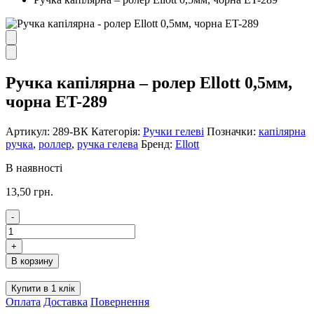
Ручка капілярна – ролер Ellott 0,5мм,
чорна ET-289
Артикул:
289-BК
Категорія:
Ручки гелеві
Позначки:
капілярна
ручка
,
роллер
,
ручка гелева
Бренд:
Ellott
В наявності
13,50
грн.
-
Ручка
капілярна
+
-
В корзину
ролер
Ellott
Купити в 1 клік
0,5мм,
Оплата
Доставка
Повернення
чорна