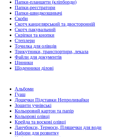
Папки-планшети (кліпборди)
Папки-реєстратори
Папки-швидкозшивачі
Скоби
Скотч канцелярський та двосторонній
Скотч пакувальний
Скріпки та кнопки
Степлери
Точилка для олівців
Трикутники, транспортири, лекала
Файли для документів
Цінники
Щоденники ділові
Альбоми
Гуаш
Дощечки Підставки Непроливайки
Зошити учнівські
Кольоровий картон та папір
Кольорові олівці
Крейда та воскові олівці
Ланчбокси, Термоси, Пляшечки для води
Набори для розвитку