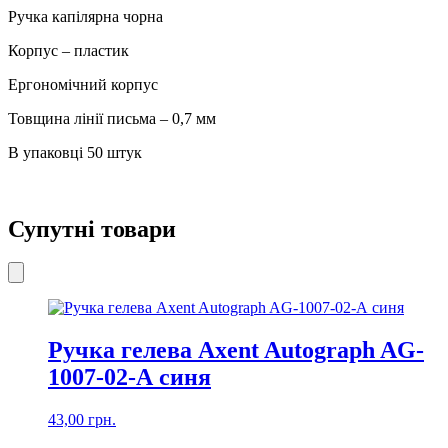
Х-1
Ручка капілярна чорна
кількість
Корпус – пластик
Ергономічний корпус
Товщина лінії письма – 0,7 мм
В упаковці 50 штук
Супутні товари
Ручка гелева Axent Autograph AG-
1007-02-А синя
43,00
грн.