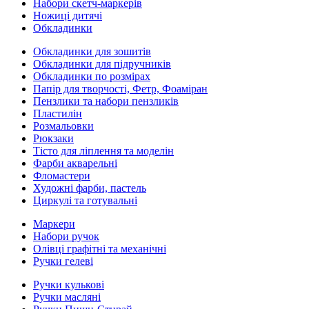
Набори скетч-маркерів
Ножиці дитячі
Обкладинки
Обкладинки для зошитів
Обкладинки для підручників
Обкладинки по розмірах
Папір для творчості, Фетр, Фоаміран
Пензлики та набори пензликів
Пластилін
Розмальовки
Рюкзаки
Тісто для ліплення та моделін
Фарби акварельні
Фломастери
Художні фарби, пастель
Циркулі та готувальні
Маркери
Набори ручок
Олівці графітні та механічні
Ручки гелеві
Ручки кулькові
Ручки масляні