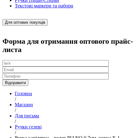
Ручки Пиши-Стирай
Текстові маркери та набори
Для оптових покупців
Форма для отримання оптового прайс-
листа
Головна
/
Магазин
/
Для письма
/
Ручки гелеві
/
Ручка капілярна – ролер PIANO 0,7мм, чорна Х-1