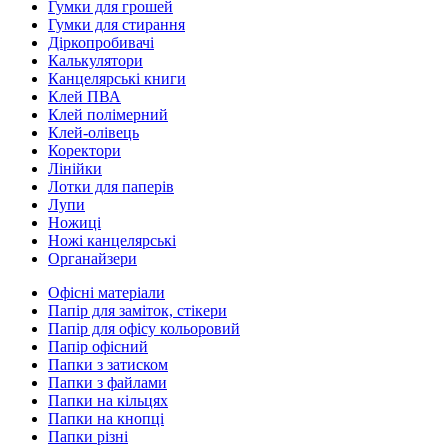
Гумки для грошей
Гумки для стирання
Діркопробивачі
Калькулятори
Канцелярські книги
Клей ПВА
Клей полімерний
Клей-олівець
Коректори
Лінійки
Лотки для паперів
Лупи
Ножиці
Ножі канцелярські
Органайзери
Офісні матеріали
Папір для заміток, стікери
Папір для офісу кольоровий
Папір офісний
Папки з затиском
Папки з файлами
Папки на кільцях
Папки на кнопці
Папки різні