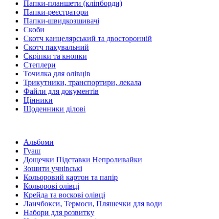
Папки-планшети (кліпборди)
Папки-реєстратори
Папки-швидкозшивачі
Скоби
Скотч канцелярський та двосторонній
Скотч пакувальний
Скріпки та кнопки
Степлери
Точилка для олівців
Трикутники, транспортири, лекала
Файли для документів
Цінники
Щоденники ділові
Альбоми
Гуаш
Дощечки Підставки Непроливайки
Зошити учнівські
Кольоровий картон та папір
Кольорові олівці
Крейда та воскові олівці
Ланчбокси, Термоси, Пляшечки для води
Набори для розвитку