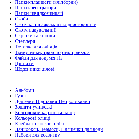
Папки-планшети (кліпборди)
Папки-реєстратори
Папки-швидкозшивачі
Скоби
Скотч канцелярський та двосторонній
Скотч пакувальний
Скріпки та кнопки
Степлери
Точилка для олівців
Трикутники, транспортири, лекала
Файли для документів
Цінники
Щоденники ділові
Альбоми
Гуаш
Дощечки Підставки Непроливайки
Зошити учнівські
Кольоровий картон та папір
Кольорові олівці
Крейда та воскові олівці
Ланчбокси, Термоси, Пляшечки для води
Набори для розвитку