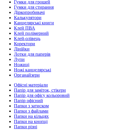
Гумки для грошей
Гумки для стирання
Діркопробивачі
Калькулятори
Канцелярські книги
Клей ПВА
Клей полімерний
Клей-олівець
Коректори
Лінійки
Лотки для паперів
Лупи
Ножиці
Ножі канцелярські
Органайзери
Офісні матеріали
Папір для заміток, стікери
Папір для офісу кольоровий
Папір офісний
Папки з затиском
Папки з файлами
Папки на кільцях
Папки на кнопці
Папки різні