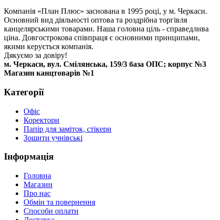
Компанія «План Плюс» заснована в 1995 році, у м. Черкаси.
Основний вид діяльності оптова та роздрібна торгівля
канцелярськими товарами. Наша головна ціль - справедлива
ціна. Довгострокова співпраця є основними принципами,
якими керується компанія.
Дякуємо за довіру!
м. Черкаси, вул. Смілянська, 159/3 база ОПС; корпус №3
Магазин канцтоварів №1
Категорії
Офіс
Коректори
Папір для заміток, стікери
Зошити учнівські
Інформація
Головна
Магазин
Про нас
Обмін та повернення
Способи оплати
Доставка