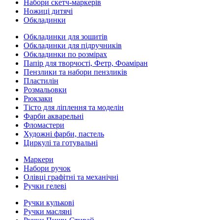
Набори скетч-маркерів
Ножиці дитячі
Обкладинки
Обкладинки для зошитів
Обкладинки для підручників
Обкладинки по розмірах
Папір для творчості, Фетр, Фоаміран
Пензлики та набори пензликів
Пластилін
Розмальовки
Рюкзаки
Тісто для ліплення та моделін
Фарби акварельні
Фломастери
Художні фарби, пастель
Циркулі та готувальні
Маркери
Набори ручок
Олівці графітні та механічні
Ручки гелеві
Ручки кулькові
Ручки масляні