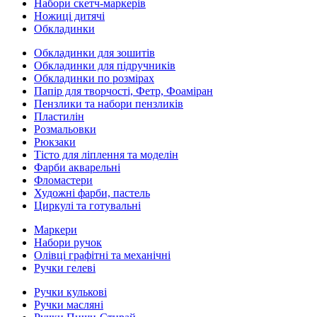
Набори скетч-маркерів
Ножиці дитячі
Обкладинки
Обкладинки для зошитів
Обкладинки для підручників
Обкладинки по розмірах
Папір для творчості, Фетр, Фоаміран
Пензлики та набори пензликів
Пластилін
Розмальовки
Рюкзаки
Тісто для ліплення та моделін
Фарби акварельні
Фломастери
Художні фарби, пастель
Циркулі та готувальні
Маркери
Набори ручок
Олівці графітні та механічні
Ручки гелеві
Ручки кулькові
Ручки масляні