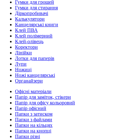
Гумки для грошей
Гумки для стирання
Діркопробивачі
Калькулятори
Канцелярські книги
Клей ПВА
Клей полімерний
Клей-олівець
Коректори
Лінійки
Лотки для паперів
Лупи
Ножиці
Ножі канцелярські
Органайзери
Офісні матеріали
Папір для заміток, стікери
Папір для офісу кольоровий
Папір офісний
Папки з затиском
Папки з файлами
Папки на кільцях
Папки на кнопці
Папки різні