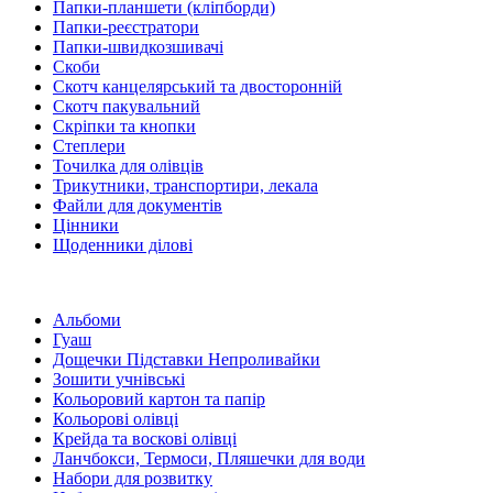
Папки-планшети (кліпборди)
Папки-реєстратори
Папки-швидкозшивачі
Скоби
Скотч канцелярський та двосторонній
Скотч пакувальний
Скріпки та кнопки
Степлери
Точилка для олівців
Трикутники, транспортири, лекала
Файли для документів
Цінники
Щоденники ділові
Альбоми
Гуаш
Дощечки Підставки Непроливайки
Зошити учнівські
Кольоровий картон та папір
Кольорові олівці
Крейда та воскові олівці
Ланчбокси, Термоси, Пляшечки для води
Набори для розвитку