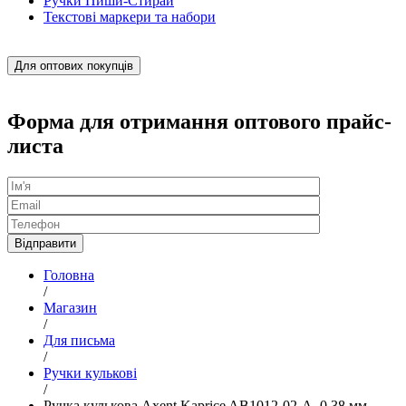
Ручки Пиши-Стирай
Текстові маркери та набори
Для оптових покупців
Форма для отримання оптового прайс-
листа
Головна
/
Магазин
/
Для письма
/
Ручки кулькові
/
Ручка кулькова Axent Kaprice AB1012-02-A, 0.38 мм,