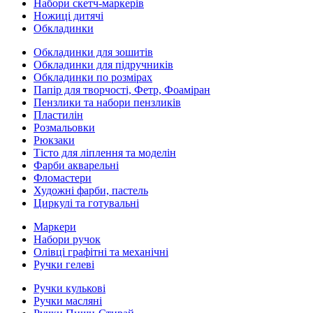
Набори скетч-маркерів
Ножиці дитячі
Обкладинки
Обкладинки для зошитів
Обкладинки для підручників
Обкладинки по розмірах
Папір для творчості, Фетр, Фоаміран
Пензлики та набори пензликів
Пластилін
Розмальовки
Рюкзаки
Тісто для ліплення та моделін
Фарби акварельні
Фломастери
Художні фарби, пастель
Циркулі та готувальні
Маркери
Набори ручок
Олівці графітні та механічні
Ручки гелеві
Ручки кулькові
Ручки масляні