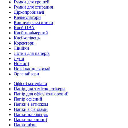
Гумки для грошей
Гумки для стирання
Діркопробивачі
Калькулятори
Канцелярські книги
Клей ПВА
Клей полімерний
Клей-олівець
Коректори
Лінійки
Лотки для паперів
Лупи
Ножиці
Ножі канцелярські
Органайзери
Офісні матеріали
Папір для заміток, стікери
Папір для офісу кольоровий
Папір офісний
Папки з затиском
Папки з файлами
Папки на кільцях
Папки на кнопці
Папки різні