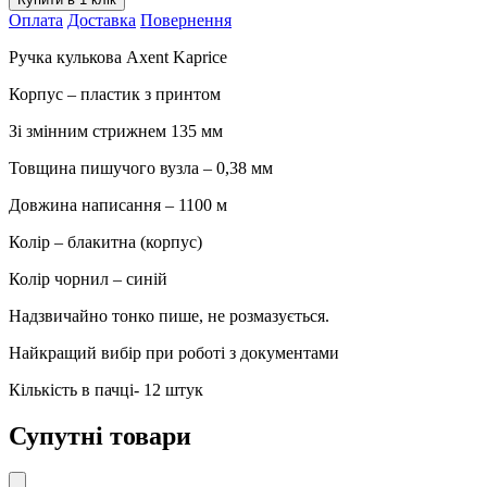
02-
Оплата
Доставка
Повернення
A,
0.38
Ручка кулькова Axent Kaprice
мм,
синя
Корпус – пластик з принтом
кількість
Зі змінним стрижнем 135 мм
Товщина пишучого вузла – 0,38 мм
Довжина написання – 1100 м
Колір – блакитна (корпус)
Колір чорнил – синій
Надзвичайно тонко пише, не розмазується.
Найкращий вибір при роботі з документами
Кількість в пачці- 12 штук
Супутні товари