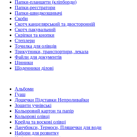
Папки-планшети (кліпборди)
Папки-реєстратори
Папки-швидкозшивачі
Скоби
Скотч канцелярський та двосторонній
Скотч пакувальний
Скріпки та кнопки
Степлери
Точилка для олівців
Трикутники, транспортири, лекала
Файли для документів
Цінники
Щоденники ділові
Альбоми
Гуаш
Дощечки Підставки Непроливайки
Зошити учнівські
Кольоровий картон та папір
Кольорові олівці
Крейда та воскові олівці
Ланчбокси, Термоси, Пляшечки для води
Набори для розвитку