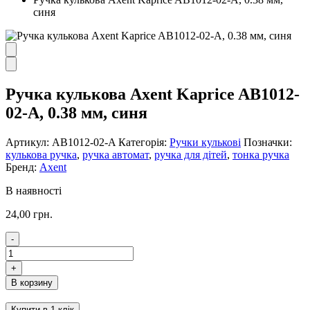
синя
Ручка кулькова Axent Kaprice AB1012-
02-A, 0.38 мм, синя
Артикул:
AB1012-02-A
Категорія:
Ручки кулькові
Позначки:
кулькова ручка
,
ручка автомат
,
ручка для дітей
,
тонка ручка
Бренд:
Axent
В наявності
24,00
грн.
-
Ручка
кулькова
+
Axent
В корзину
Kaprice
AB1012-
Купити в 1 клік