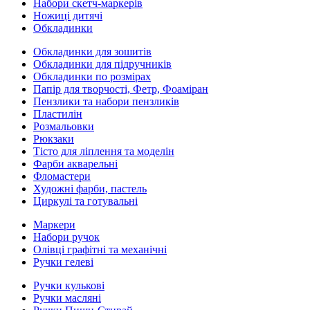
Набори скетч-маркерів
Ножиці дитячі
Обкладинки
Обкладинки для зошитів
Обкладинки для підручників
Обкладинки по розмірах
Папір для творчості, Фетр, Фоаміран
Пензлики та набори пензликів
Пластилін
Розмальовки
Рюкзаки
Тісто для ліплення та моделін
Фарби акварельні
Фломастери
Художні фарби, пастель
Циркулі та готувальні
Маркери
Набори ручок
Олівці графітні та механічні
Ручки гелеві
Ручки кулькові
Ручки масляні