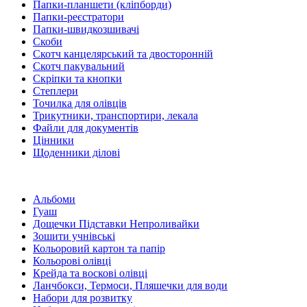
Папки-планшети (кліпборди)
Папки-реєстратори
Папки-швидкозшивачі
Скоби
Скотч канцелярський та двосторонній
Скотч пакувальний
Скріпки та кнопки
Степлери
Точилка для олівців
Трикутники, транспортири, лекала
Файли для документів
Цінники
Щоденники ділові
Альбоми
Гуаш
Дощечки Підставки Непроливайки
Зошити учнівські
Кольоровий картон та папір
Кольорові олівці
Крейда та воскові олівці
Ланчбокси, Термоси, Пляшечки для води
Набори для розвитку