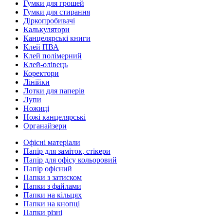
Гумки для грошей
Гумки для стирання
Діркопробивачі
Калькулятори
Канцелярські книги
Клей ПВА
Клей полімерний
Клей-олівець
Коректори
Лінійки
Лотки для паперів
Лупи
Ножиці
Ножі канцелярські
Органайзери
Офісні матеріали
Папір для заміток, стікери
Папір для офісу кольоровий
Папір офісний
Папки з затиском
Папки з файлами
Папки на кільцях
Папки на кнопці
Папки різні