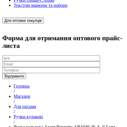
Ручки Пиши-Стирай
Текстові маркери та набори
Для оптових покупців
Форма для отримання оптового прайс-
листа
Головна
/
Магазин
/
Для письма
/
Ручки кулькові
/
Ручка кулькова Axent Penguins AB1049-26-A, 0.5 мм,