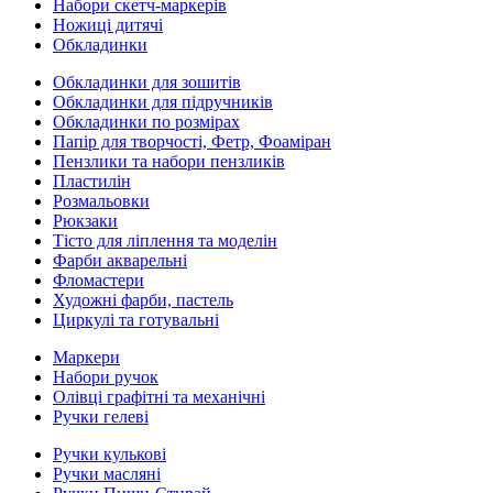
Набори скетч-маркерів
Ножиці дитячі
Обкладинки
Обкладинки для зошитів
Обкладинки для підручників
Обкладинки по розмірах
Папір для творчості, Фетр, Фоаміран
Пензлики та набори пензликів
Пластилін
Розмальовки
Рюкзаки
Тісто для ліплення та моделін
Фарби акварельні
Фломастери
Художні фарби, пастель
Циркулі та готувальні
Маркери
Набори ручок
Олівці графітні та механічні
Ручки гелеві
Ручки кулькові
Ручки масляні