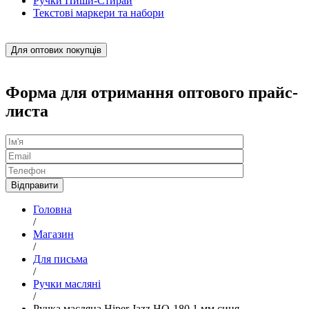
Ручки Пиши-Стирай
Текстові маркери та набори
Для оптових покупців
Форма для отримання оптового прайс-
листа
Головна
/
Магазин
/
Для письма
/
Ручки масляні
/
Ручка масляна Hiper Jazz HO-180 1 мм синя