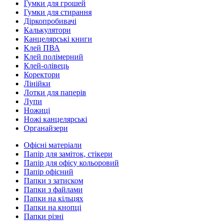
Гумки для грошей
Гумки для стирання
Діркопробивачі
Калькулятори
Канцелярські книги
Клей ПВА
Клей полімерний
Клей-олівець
Коректори
Лінійки
Лотки для паперів
Лупи
Ножиці
Ножі канцелярські
Органайзери
Офісні матеріали
Папір для заміток, стікери
Папір для офісу кольоровий
Папір офісний
Папки з затиском
Папки з файлами
Папки на кільцях
Папки на кнопці
Папки різні