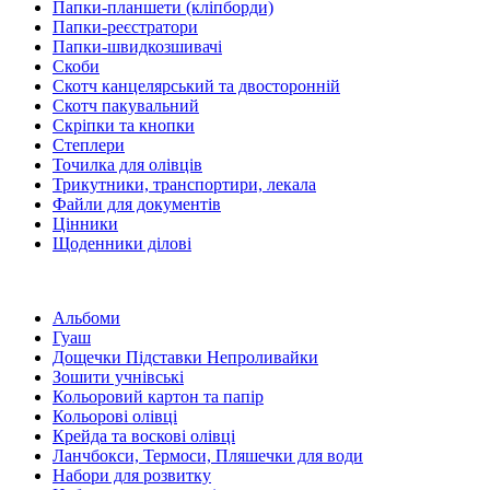
Папки-планшети (кліпборди)
Папки-реєстратори
Папки-швидкозшивачі
Скоби
Скотч канцелярський та двосторонній
Скотч пакувальний
Скріпки та кнопки
Степлери
Точилка для олівців
Трикутники, транспортири, лекала
Файли для документів
Цінники
Щоденники ділові
Альбоми
Гуаш
Дощечки Підставки Непроливайки
Зошити учнівські
Кольоровий картон та папір
Кольорові олівці
Крейда та воскові олівці
Ланчбокси, Термоси, Пляшечки для води
Набори для розвитку