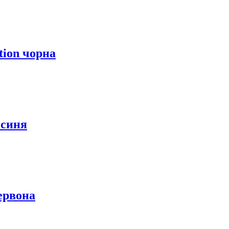
tion чорна
 синя
ервона