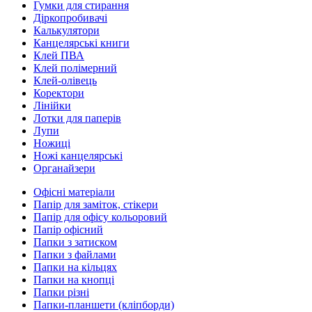
Гумки для стирання
Діркопробивачі
Калькулятори
Канцелярські книги
Клей ПВА
Клей полімерний
Клей-олівець
Коректори
Лінійки
Лотки для паперів
Лупи
Ножиці
Ножі канцелярські
Органайзери
Офісні матеріали
Папір для заміток, стікери
Папір для офісу кольоровий
Папір офісний
Папки з затиском
Папки з файлами
Папки на кільцях
Папки на кнопці
Папки різні
Папки-планшети (кліпборди)