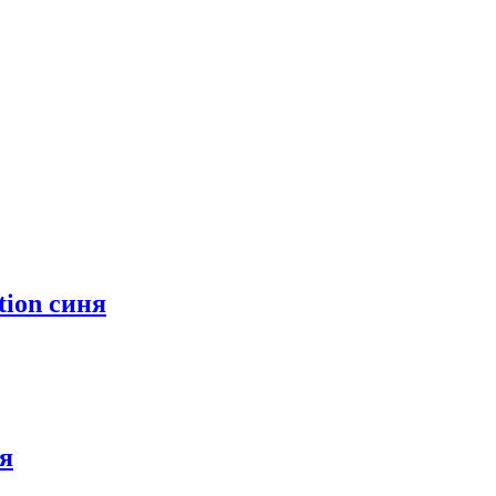
tion синя
ня