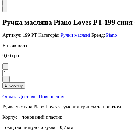
Ручка масляна Piano Loves PT-199 синя 
Артикул:
199-PT
Категорія:
Ручки масляні
Бренд:
Piano
В наявності
9,00
грн.
-
Ручка
масляна
+
Piano
В корзину
Loves
PT-
Оплата
Доставка
Повернення
199
синя
Ручка масляна Piano Loves з гумовим грипом та принтом
0,7
мм
Корпус – тонований пластик
кількість
Товщина пишучого вузла – 0,7 мм