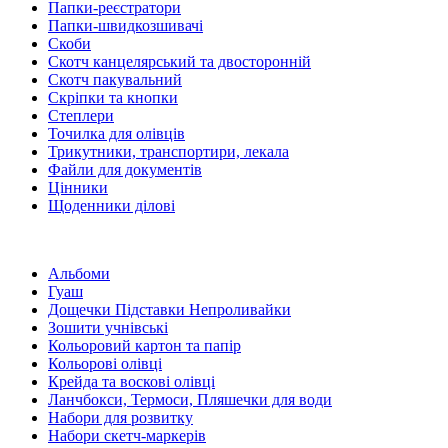
Папки-реєстратори
Папки-швидкозшивачі
Скоби
Скотч канцелярський та двосторонній
Скотч пакувальний
Скріпки та кнопки
Степлери
Точилка для олівців
Трикутники, транспортири, лекала
Файли для документів
Цінники
Щоденники ділові
Альбоми
Гуаш
Дощечки Підставки Непроливайки
Зошити учнівські
Кольоровий картон та папір
Кольорові олівці
Крейда та воскові олівці
Ланчбокси, Термоси, Пляшечки для води
Набори для розвитку
Набори скетч-маркерів