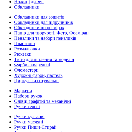
Ножиці дитячі
Обкладинки
Обкладинки для зошитів
Обкладинки для підручників
Обкладинки по розмірах
Папір для творчості, Фетр, Фоаміран
Пензлики та набори пензликів
Пластилін
Розмальовки
Рюкзаки
Тісто для ліплення та моделін
Фарби акварельні
Фломастери
Художні фарби, пастель
Циркулі та готувальні
Маркери
Набори ручок
Олівці графітні та механічні
Ручки гелеві
Ручки кулькові
Ручки масляні
Ручки Пиши-Стирай