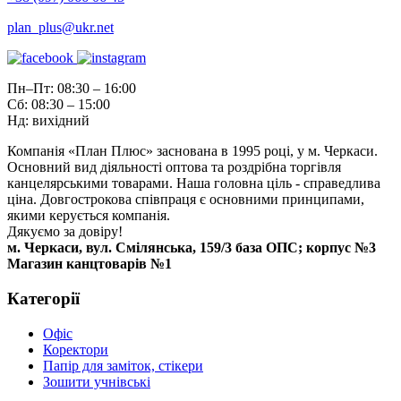
plan_plus@ukr.net
Пн–Пт: 08:30 – 16:00
Сб: 08:30 – 15:00
Нд: вихідний
Компанія «План Плюс» заснована в 1995 році, у м. Черкаси.
Основний вид діяльності оптова та роздрібна торгівля
канцелярськими товарами. Наша головна ціль - справедлива
ціна. Довгострокова співпраця є основними принципами,
якими керується компанія.
Дякуємо за довіру!
м. Черкаси, вул. Смілянська, 159/3 база ОПС; корпус №3
Магазин канцтоварів №1
Категорії
Офіс
Коректори
Папір для заміток, стікери
Зошити учнівські