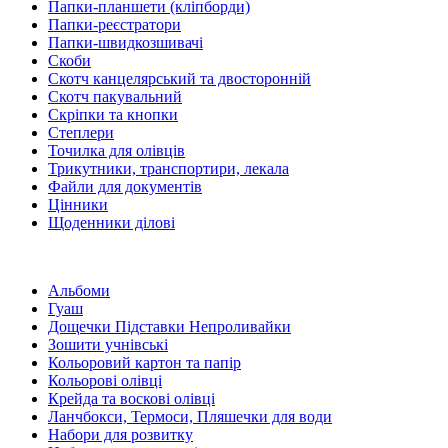
Папки-планшети (кліпборди)
Папки-реєстратори
Папки-швидкозшивачі
Скоби
Скотч канцелярський та двосторонній
Скотч пакувальний
Скріпки та кнопки
Степлери
Точилка для олівців
Трикутники, транспортири, лекала
Файли для документів
Цінники
Щоденники ділові
Альбоми
Гуаш
Дощечки Підставки Непроливайки
Зошити учнівські
Кольоровий картон та папір
Кольорові олівці
Крейда та воскові олівці
Ланчбокси, Термоси, Пляшечки для води
Набори для розвитку