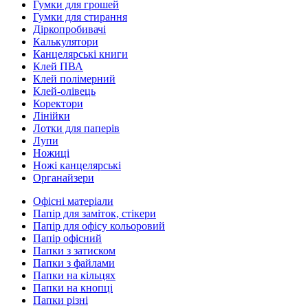
Гумки для грошей
Гумки для стирання
Діркопробивачі
Калькулятори
Канцелярські книги
Клей ПВА
Клей полімерний
Клей-олівець
Коректори
Лінійки
Лотки для паперів
Лупи
Ножиці
Ножі канцелярські
Органайзери
Офісні матеріали
Папір для заміток, стікери
Папір для офісу кольоровий
Папір офісний
Папки з затиском
Папки з файлами
Папки на кільцях
Папки на кнопці
Папки різні