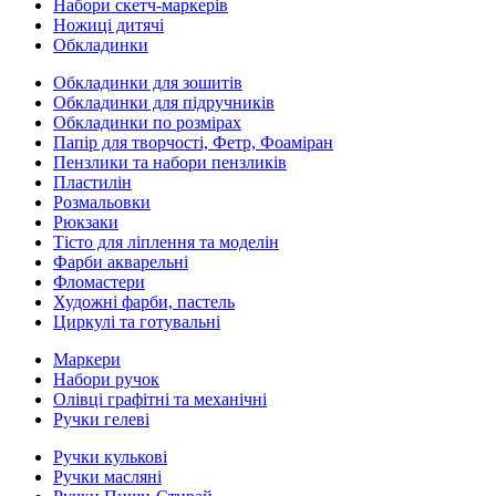
Набори скетч-маркерів
Ножиці дитячі
Обкладинки
Обкладинки для зошитів
Обкладинки для підручників
Обкладинки по розмірах
Папір для творчості, Фетр, Фоаміран
Пензлики та набори пензликів
Пластилін
Розмальовки
Рюкзаки
Тісто для ліплення та моделін
Фарби акварельні
Фломастери
Художні фарби, пастель
Циркулі та готувальні
Маркери
Набори ручок
Олівці графітні та механічні
Ручки гелеві
Ручки кулькові
Ручки масляні