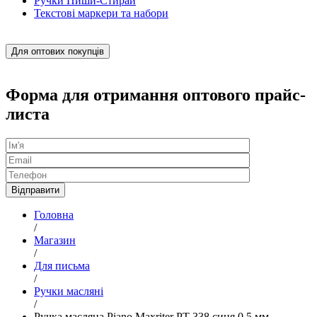
Ручки Пиши-Стирай
Текстові маркери та набори
Для оптових покупців
Форма для отримання оптового прайс-
листа
Головна
/
Магазин
/
Для письма
/
Ручки масляні
/
Ручка масляна Piano Maxriter PT-338 синя 0,5 мм