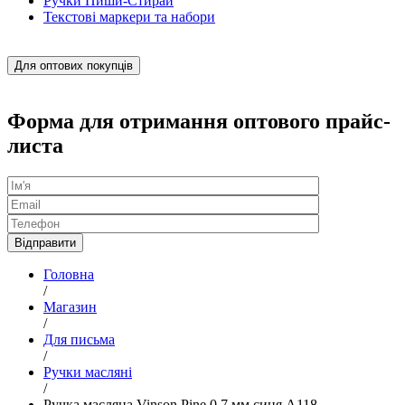
Ручки Пиши-Стирай
Текстові маркери та набори
Для оптових покупців
Форма для отримання оптового прайс-
листа
Головна
/
Магазин
/
Для письма
/
Ручки масляні
/
Ручка масляна Vinson Pine 0,7 мм синя A118