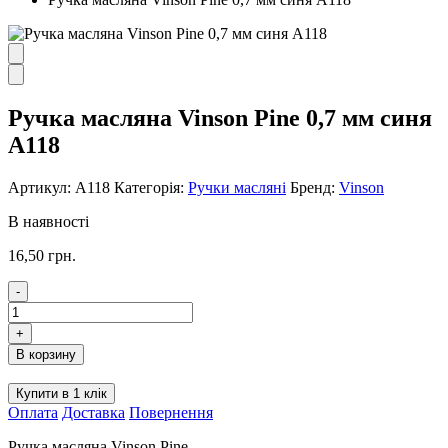
Ручка масляна Vinson Pine 0,7 мм синя
A118
Артикул:
А118
Категорія:
Ручки масляні
Бренд:
Vinson
В наявності
16,50
грн.
-
Ручка
масляна
+
Vinson
В корзину
Pine
0,7
Купити в 1 клік
мм
Оплата
Доставка
Повернення
синя
A118
Ручка масляна Vinson Pine