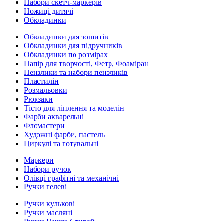
Набори скетч-маркерів
Ножиці дитячі
Обкладинки
Обкладинки для зошитів
Обкладинки для підручників
Обкладинки по розмірах
Папір для творчості, Фетр, Фоаміран
Пензлики та набори пензликів
Пластилін
Розмальовки
Рюкзаки
Тісто для ліплення та моделін
Фарби акварельні
Фломастери
Художні фарби, пастель
Циркулі та готувальні
Маркери
Набори ручок
Олівці графітні та механічні
Ручки гелеві
Ручки кулькові
Ручки масляні