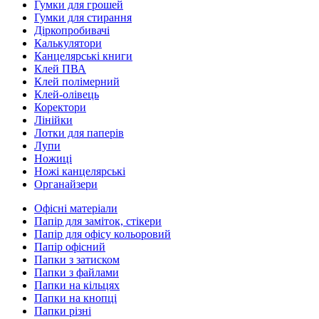
Гумки для грошей
Гумки для стирання
Діркопробивачі
Калькулятори
Канцелярські книги
Клей ПВА
Клей полімерний
Клей-олівець
Коректори
Лінійки
Лотки для паперів
Лупи
Ножиці
Ножі канцелярські
Органайзери
Офісні матеріали
Папір для заміток, стікери
Папір для офісу кольоровий
Папір офісний
Папки з затиском
Папки з файлами
Папки на кільцях
Папки на кнопці
Папки різні