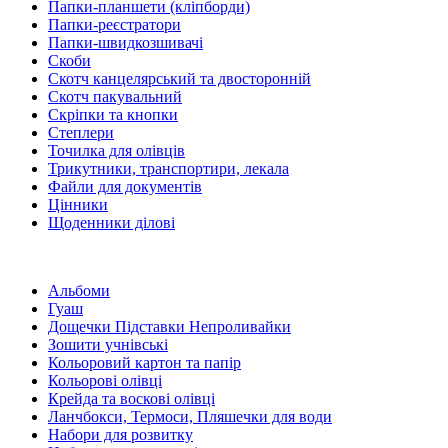
Папки-планшети (кліпборди)
Папки-реєстратори
Папки-швидкозшивачі
Скоби
Скотч канцелярський та двосторонній
Скотч пакувальний
Скріпки та кнопки
Степлери
Точилка для олівців
Трикутники, транспортири, лекала
Файли для документів
Цінники
Щоденники ділові
Альбоми
Гуаш
Дощечки Підставки Непроливайки
Зошити учнівські
Кольоровий картон та папір
Кольорові олівці
Крейда та воскові олівці
Ланчбокси, Термоси, Пляшечки для води
Набори для розвитку