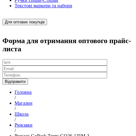
Ручки Пиши-Стирай
Текстові маркери та набори
Для оптових покупців
Форма для отримання оптового прайс-
листа
Головна
/
Магазин
/
Школа
/
Рюкзаки
/
Рюкзак GoPack Teens GO26-135M-3