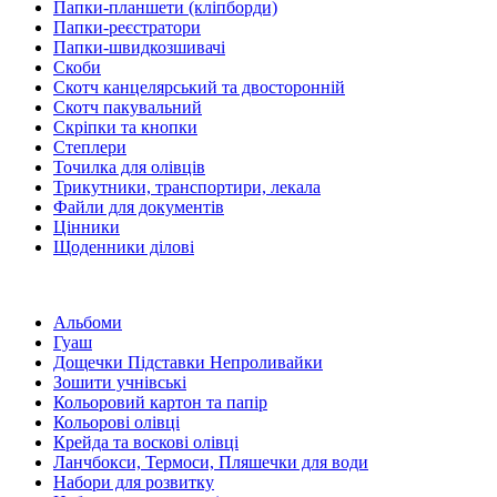
Папки-планшети (кліпборди)
Папки-реєстратори
Папки-швидкозшивачі
Скоби
Скотч канцелярський та двосторонній
Скотч пакувальний
Скріпки та кнопки
Степлери
Точилка для олівців
Трикутники, транспортири, лекала
Файли для документів
Цінники
Щоденники ділові
Альбоми
Гуаш
Дощечки Підставки Непроливайки
Зошити учнівські
Кольоровий картон та папір
Кольорові олівці
Крейда та воскові олівці
Ланчбокси, Термоси, Пляшечки для води
Набори для розвитку