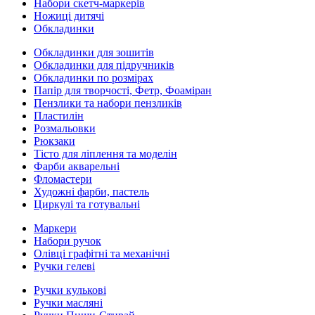
Набори скетч-маркерів
Ножиці дитячі
Обкладинки
Обкладинки для зошитів
Обкладинки для підручників
Обкладинки по розмірах
Папір для творчості, Фетр, Фоаміран
Пензлики та набори пензликів
Пластилін
Розмальовки
Рюкзаки
Тісто для ліплення та моделін
Фарби акварельні
Фломастери
Художні фарби, пастель
Циркулі та готувальні
Маркери
Набори ручок
Олівці графітні та механічні
Ручки гелеві
Ручки кулькові
Ручки масляні