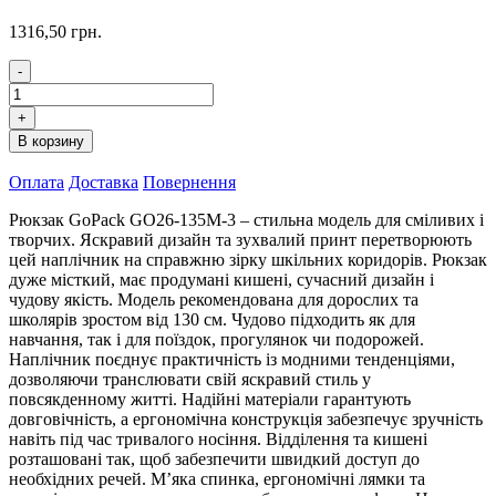
1316,50
грн.
-
Рюкзак
GoPack
+
Teens
В корзину
GO26-
135M-
Оплата
Доставка
Повернення
3
кількість
Рюкзак GoPack GO26-135M-3 – стильна модель для сміливих і
творчих. Яскравий дизайн та зухвалий принт перетворюють
цей наплічник на справжню зірку шкільних коридорів. Рюкзак
дуже місткий, має продумані кишені, сучасний дизайн і
чудову якість. Модель рекомендована для дорослих та
школярів зростом від 130 см. Чудово підходить як для
навчання, так і для поїздок, прогулянок чи подорожей.
Наплічник поєднує практичність із модними тенденціями,
дозволяючи транслювати свій яскравий стиль у
повсякденному житті. Надійні матеріали гарантують
довговічність, а ергономічна конструкція забезпечує зручність
навіть під час тривалого носіння. Відділення та кишені
розташовані так, щоб забезпечити швидкий доступ до
необхідних речей. М’яка спинка, ергономічні лямки та