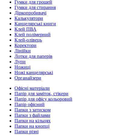
Гумки для грошей
Гумки для стирання
Діркопробивачі
Калькулятори
Канцелярські книги
Клей ПВА
Клей полімерний
Клей-олівець
Коректори
Лінійки
Лотки для паперів
Лупи
Ножиці
Ножі канцелярські
Органайзери
Офісні матеріали
Папір для заміток, стікери
Папір для офісу кольоровий
Папір офісний
Папки з затиском
Папки з файлами
Папки на кільцях
Папки на кнопці
Папки різні