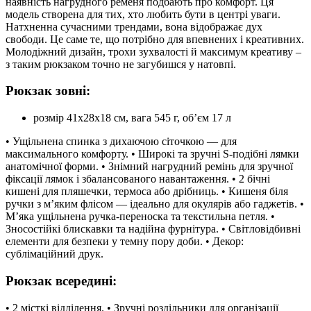
наявність нагрудного ременя подбають про комфорт. Ця
модель створена для тих, хто любить бути в центрі уваги.
Натхненна сучасними трендами, вона відображає дух
свободи. Це саме те, що потрібно для впевнених і креативних.
Молодіжний дизайн, трохи зухвалості й максимум креативу –
з таким рюкзаком точно не загубишся у натовпі.
Рюкзак зовні:
розмір 41x28x18 см, вага 545 г, об’єм 17 л
• Ущільнена спинка з дихаючою сіточкою — для
максимального комфорту. • Широкі та зручні S-подібні лямки
анатомічної форми. • Знімний нагрудний ремінь для зручної
фіксації лямок і збалансованого навантаження. • 2 бічні
кишені для пляшечки, термоса або дрібниць. • Кишеня біля
ручки з м’яким флісом — ідеально для окулярів або гаджетів. •
М’яка ущільнена ручка-переноска та текстильна петля. •
Зносостійкі блискавки та надійна фурнітура. • Світловідбивні
елементи для безпеки у темну пору доби. • Декор:
сублімаційний друк.
Рюкзак всередині:
• 2 місткі відділення. • Зручні роздільники для організації