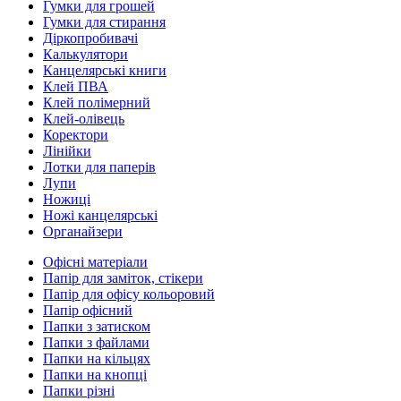
Гумки для грошей
Гумки для стирання
Діркопробивачі
Калькулятори
Канцелярські книги
Клей ПВА
Клей полімерний
Клей-олівець
Коректори
Лінійки
Лотки для паперів
Лупи
Ножиці
Ножі канцелярські
Органайзери
Офісні матеріали
Папір для заміток, стікери
Папір для офісу кольоровий
Папір офісний
Папки з затиском
Папки з файлами
Папки на кільцях
Папки на кнопці
Папки різні