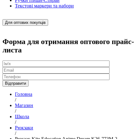
Ручки Пиши-Стирай
Текстові маркери та набори
Для оптових покупців
Форма для отримання оптового прайс-
листа
Головна
/
Магазин
/
Школа
/
Рюкзаки
/
Рюкзак Kite Education Anime Dream K26-773M-2