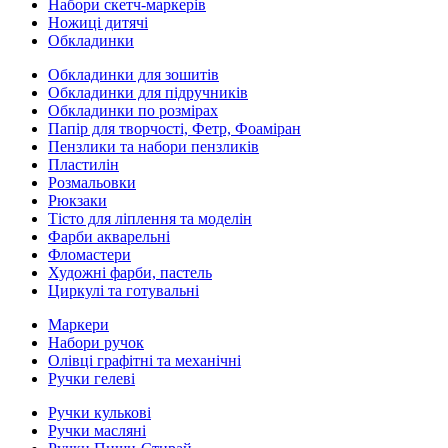
Набори скетч-маркерів
Ножиці дитячі
Обкладинки
Обкладинки для зошитів
Обкладинки для підручників
Обкладинки по розмірах
Папір для творчості, Фетр, Фоаміран
Пензлики та набори пензликів
Пластилін
Розмальовки
Рюкзаки
Тісто для ліплення та моделін
Фарби акварельні
Фломастери
Художні фарби, пастель
Циркулі та готувальні
Маркери
Набори ручок
Олівці графітні та механічні
Ручки гелеві
Ручки кулькові
Ручки масляні