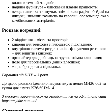
видно в темний час доби;
надійна фурнітура – блискавки плавно працюють;
декор: нашивка з липучки, знімні голографічні бейджі на
липучці, знімний гаманець на карабіні, брелок-підвіска з
комбінованих матеріалів.
Рюкзак всередині:
2 відділення – місткі та просторі;
кишеня для телефона з плюшевою підкладкою;
внутрішня система роздільників з фіксуючою резинкою
– для зошитів і книжок;
органайзер для дрібниць та зручна знімна ключниця;
поле для персональних даних власника;
міцна брендована підкладка.
Гарантія від KITE – 3 роки.
До цього рюкзака ідеально пасуватимуть пенал MH26-662 та
сумка для взуття K26-601M-14.
З умовами гарантії можна ознайомитись на офіційному саті
https://mykite.com.ua/