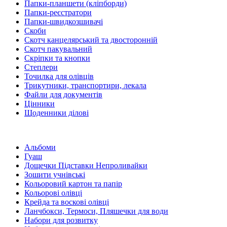
Папки-планшети (кліпборди)
Папки-реєстратори
Папки-швидкозшивачі
Скоби
Скотч канцелярський та двосторонній
Скотч пакувальний
Скріпки та кнопки
Степлери
Точилка для олівців
Трикутники, транспортири, лекала
Файли для документів
Цінники
Щоденники ділові
Альбоми
Гуаш
Дощечки Підставки Непроливайки
Зошити учнівські
Кольоровий картон та папір
Кольорові олівці
Крейда та воскові олівці
Ланчбокси, Термоси, Пляшечки для води
Набори для розвитку