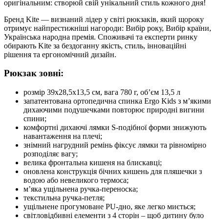
оригінальним: створюй свій унікальний стиль кожного дня!
Бренд Kite — визнаний лідер у світі рюкзаків, який щороку
отримує найпрестижніші нагороди: Вибір року, Вибір країни,
Українська народна премія. Споживачі та експерти ринку
обирають Kite за бездоганну якість, стиль, інноваційні
рішення та ергономічний дизайн.
Рюкзак зовні:
розмір 39х28,5х13,5 см, вага 780 г, об’єм 13,5 л
запатентована ортопедична спинка Ergo Kids з м’якими
дихаючими подушечками повторює природні вигини
спини;
комфортні дихаючі лямки S-подібної форми знижують
навантаження на плечі;
знімний нагрудний ремінь фіксує лямки та рівномірно
розподіляє вагу;
велика фронтальна кишеня на блискавці;
оновлена конструкція бічних кишень для пляшечки з
водою або невеликого термоса;
м’яка ущільнена ручка-переноска;
текстильна ручка-петля;
ущільнене прогумоване PU-дно, яке легко миється;
світловідбивні елементи з 4 сторін – щоб дитину було