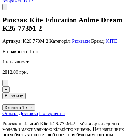
Рюкзак Kite Education Anime Dream
K26-773M-2
Артикул:
K26-773M-2
Категорія:
Рюкзаки
Бренд:
KITE
В наявності: 1 шт.
1 в наявності
2812,00
грн.
-
Рюкзак
+
Kite
В корзину
Education
Anime
Купити в 1 клік
Dream
Оплата
Доставка
Повернення
K26-
773M-
Рюкзак шкільний Kite K26-773M-2 – м’яка ортопедична
2
модель з максимальною кількістю кишень. Цей наплічник
кількість
потурбується про те, щоб навчання було комфортним.