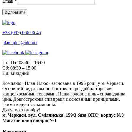
Email
*
+38 (097) 066 06 45
plan_plus@ukr.net
Пн–Пт: 08:30 – 16:00
Сб: 08:30 – 15:00
Нд: вихідний
Компанія «План Плюс» заснована в 1995 році, у м. Черкаси.
Основний вид діяльності оптова та роздрібна торгівля
канцелярськими товарами. Наша головна ціль - справедлива
ціна. Довгострокова співпраця є основними принципами,
якими керується компанія.
Дякуємо за довіру!
м. Черкаси, вул. Смілянська, 159/3 база ОПС; корпус №3
Магазин канцтоварів №1
Категорії