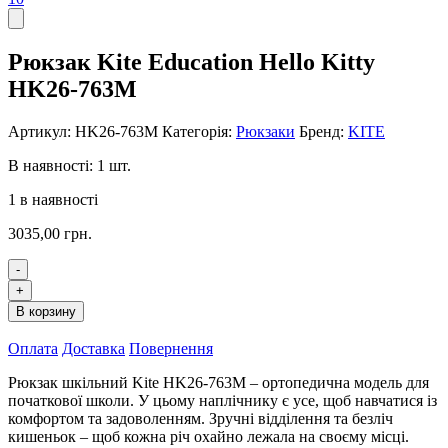
Рюкзак Kite Education Hello Kitty
HK26-763M
Артикул:
HK26-763M
Категорія:
Рюкзаки
Бренд:
KITE
В наявності: 1 шт.
1 в наявності
3035,00
грн.
-
Рюкзак
+
Kite
В корзину
Education
Hello
Оплата
Доставка
Повернення
Kitty
HK26-
Рюкзак шкільний Kite HK26-763M – ортопедична модель для
763M
початкової школи. У цьому наплічнику є усе, щоб навчатися із
кількість
комфортом та задоволенням. Зручні відділення та безліч
кишеньок – щоб кожна річ охайно лежала на своєму місці.