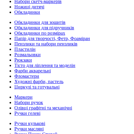
Набори скетч-маркерів
Ножиці дитячі
Обкладинки
Обкладинки для зошитів
Обкладинки для підручників
Обкладинки по розмірах
Папір для творчості, Фетр, Фоаміран
Пензлики та набори пензликів
Пластилін
Розмальовки
Рюкзаки
Тісто для ліплення та моделін
Фарби акварельні
Фломастери
Художні фарби, пастель
Циркулі та готувальні
Маркери
Набори ручок
Олівці графітні та механічні
Ручки гелеві
Ручки кулькові
Ручки масляні