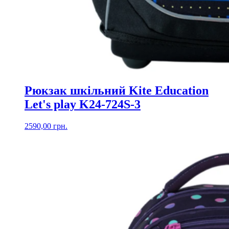
Рюкзак шкільний Kite Education
Let's play K24-724S-3
2590,00
грн.