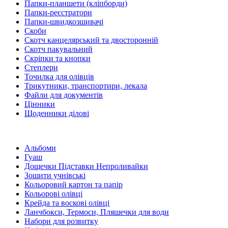
Папки-планшети (кліпборди)
Папки-реєстратори
Папки-швидкозшивачі
Скоби
Скотч канцелярський та двосторонній
Скотч пакувальний
Скріпки та кнопки
Степлери
Точилка для олівців
Трикутники, транспортири, лекала
Файли для документів
Цінники
Щоденники ділові
Альбоми
Гуаш
Дощечки Підставки Непроливайки
Зошити учнівські
Кольоровий картон та папір
Кольорові олівці
Крейда та воскові олівці
Ланчбокси, Термоси, Пляшечки для води
Набори для розвитку