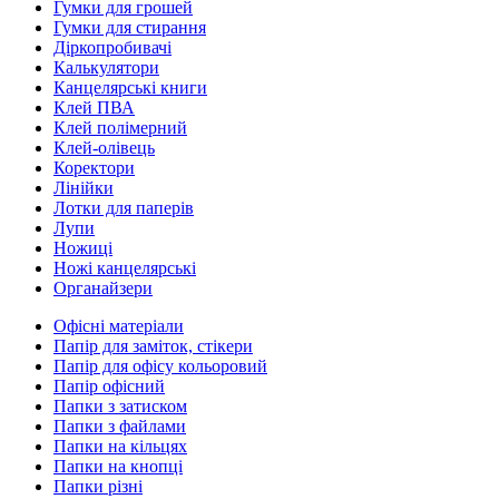
Гумки для грошей
Гумки для стирання
Діркопробивачі
Калькулятори
Канцелярські книги
Клей ПВА
Клей полімерний
Клей-олівець
Коректори
Лінійки
Лотки для паперів
Лупи
Ножиці
Ножі канцелярські
Органайзери
Офісні матеріали
Папір для заміток, стікери
Папір для офісу кольоровий
Папір офісний
Папки з затиском
Папки з файлами
Папки на кільцях
Папки на кнопці
Папки різні