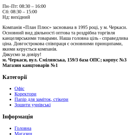
Пн–Пт: 08:30 – 16:00
Сб: 08:30 – 15:00
Нд: вихідний
Компанія «План Плюс» заснована в 1995 році, у м. Черкаси.
Основний вид діяльності оптова та роздрібна торгівля
канцелярськими товарами. Наша головна ціль - справедлива
ціна. Довгострокова співпраця є основними принципами,
якими керується компанія.
Дякуємо за довіру!
м. Черкаси, вул. Смілянська, 159/3 база ОПС; корпус №3
Магазин канцтоварів №1
Категорії
Офіс
Коректори
Папір для заміток, стікери
Зошити учнівські
Інформація
Головна
Магазин