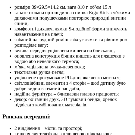
розміри 39×29,5×14,2 см, вага 810 г, об’єм 15 л
запатентована ортопедична спинка Ergo Kids з м’якими
дихаючими подушечками повторює природні вигини
спини;
комфортні дихаючі лямки S-подібної форми знижують
навантаження на плечі;
знімний нагрудний ремінь фіксує лямки та рівномірно
розподіляє вагу;
велика передня ущільнена кишеня на блискавці;
оновлена конструкція бічних кишень для пляшечки з
водою або невеликого термоса;
м’яка ущільнена ручка-переноска;
текстильна ручка-петля;
ущільнене прогумоване PU-дно, яке легко миється;
світловідбивні елементи з 4 сторін – щоб дитину було
добре видно в темний час доби;
надійна фурнітура – блискавки плавно працюють;
декор: об’ємний друк, 3D гумовий бейдж, брелок-
підвіска з комбінованих матеріалів.
Рюкзак всередині:
2 відділення – місткі та просторі;
кишеня для телефона з плюшевою підкладкою;