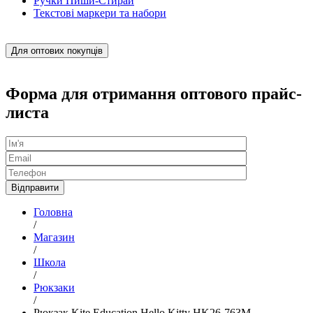
Ручки Пиши-Стирай
Текстові маркери та набори
Для оптових покупців
Форма для отримання оптового прайс-
листа
Головна
/
Магазин
/
Школа
/
Рюкзаки
/
Рюкзак Kite Education Hello Kitty HK26-763M