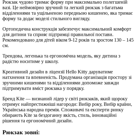
Рюкзак чудово тримає форму при максимально полегшеній
вазі. Це неймовірно зручний та легкий рюкзак з багатьма
відділеннями та ущільненою передньою кишенею, яка тримає
форму та додає моделі стильного вигляду.
Ортопедична конструкція забезпечує максимальний комфорт
для дитини та сприяє підтримці правильної постави.
Рекомендовано для дітей віком 9-12 років та зростом 130 – 145
см.
Трендова, легенька та ергономічна модель, яку дитина з
радістю носитиме у школу.
Креативний дизайн в ліцензії Hello Kitty даруватиме
натхнення та впевненість. Продумана організація простору зі
зручними кишенями та відділеннями допоможе завжди
підтримувати вміст рюкзака у порядку.
Бренд Kite — визнаний лідер у світі рюкзаків, який щороку
отримує найпрестижніші нагороди: Вибір року, Вибір країни,
Українська народна премія. Споживачі та експерти ринку
обирають Kite за бездоганну якість, стиль, інноваційні
рішення та ергономічний дизайн.
Рюкзак зовні: