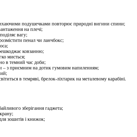
 дихаючими подушечками повторює природні вигини спини;
антаження на плечі;
поділяє вагу;
розмістити пенал чи ланчбокс;
оса;
решкоджає ковзанню;
гко миється;
но в темний час доби;
и – з приємним на дотик гумовим напиленням;
ний;
вітиться в темряві, брелок-ліхтарик на металевому карабіні.
айливого зберігання гаджета;
крану;
для зошитів і книжок;