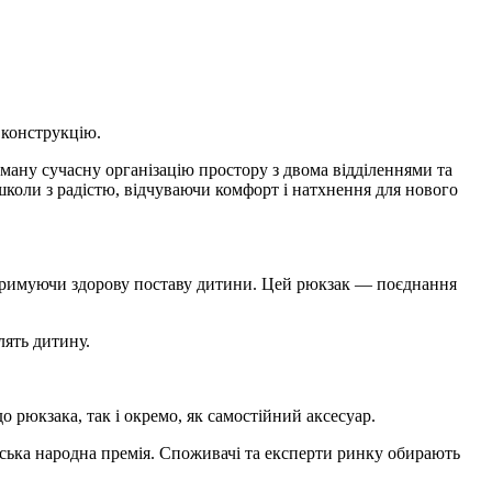
 конструкцію.
ману сучасну організацію простору з двома відділеннями та
коли з радістю, відчуваючи комфорт і натхнення для нового
дтримуючи здорову поставу дитини. Цей рюкзак — поєднання
лять дитину.
 рюкзака, так і окремо, як самостійний аксесуар.
нська народна премія. Споживачі та експерти ринку обирають