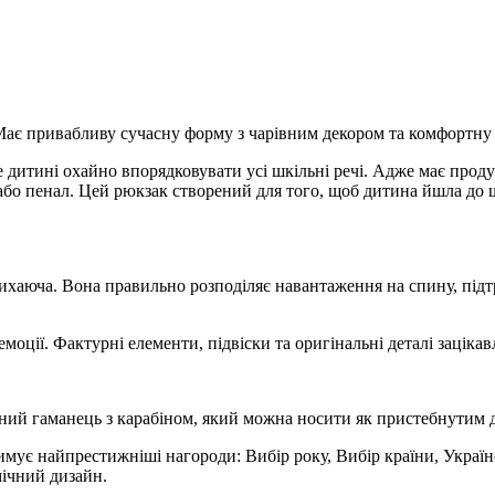
ає привабливу сучасну форму з чарівним декором та комфортну
дитині охайно впорядковувати усі шкільні речі. Адже має проду
о пенал. Цей рюкзак створений для того, щоб дитина йшла до ш
дихаюча. Вона правильно розподіляє навантаження на спину, пі
моції. Фактурні елементи, підвіски та оригінальні деталі зацікав
ний гаманець з карабіном, який можна носити як пристебнутим до
римує найпрестижніші нагороди: Вибір року, Вибір країни, Украї
мічний дизайн.