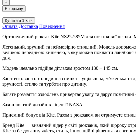
Рюкзак
+
Kite
В корзину
Education
NASA
Купити в 1 клік
NS25-
Оплата
Доставка
Повернення
585M
кількість
Ортопедичний рюкзак Kite NS25-585M для початкової школи. М
Легенький, зручний та неймовірно стильний. Модель допоможе 
великою передньою кишенею, в яку можна покласти ланчбокс аб
дня.
Модель ідеально підійде дітлахам зростом 130 – 145 см.
Запатентована ортопедична спинка – ущільнена, м’якенька та 
зручності, стилю та турботи про дитину.
Багате розмаїття оздоблень привертає увагу та дарує позитивні е
Захоплюючий дизайн в ліцензії NASA.
Приємний бонус від Kite. Разом з рюкзаком ви отримуєте стиль
Бренд Kite — визнаний лідер у світі рюкзаків, який щороку от
Kite за бездоганну якість, стиль, інноваційні рішення та ергоно