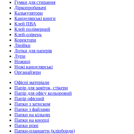
Гумки для стирання
Діркопробивачі
Калькулятори
Канцелярські книги
Клей ПВА
Клей полімерний
Клей-олівець
Коректори
Лінійки
Лотки для паперів
Лупи
Ножиці
Ножі канцелярські
Органайзери
Офісні матеріали
Папір для заміток, стікери
Папір для офісу кольоровий
Папір офісний
Папки з затиском
Папки з файлами
Папки на кільцях
Папки на кнопці
Папки різні
Папки-планшети (кліпборди)