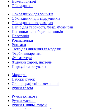
Ножиці дитячі
Обкладинки
Обкладинки для зошитів
Обкладинки для підручників
Обкладинки по розмірах
Папір для творчості, Фетр, Фоаміран
Пензлики та набори пензликів
Пластилін
Розмальовки
Рюкзаки
Тісто для ліплення та моделін
Фарби акварельні
Фломастери
Художні фарби, пастель
Циркулі та готувальні
Маркери
Набори ручок
Олівці графітні та механічні
Ручки гелеві
Ручки кулькові
Ручки масляні
Ручки Пиши-Стирай