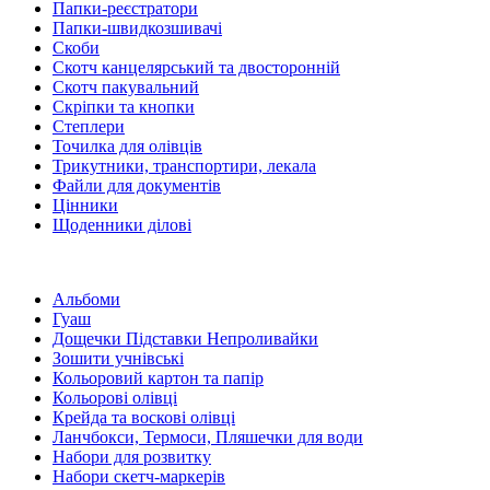
Папки-реєстратори
Папки-швидкозшивачі
Скоби
Скотч канцелярський та двосторонній
Скотч пакувальний
Скріпки та кнопки
Степлери
Точилка для олівців
Трикутники, транспортири, лекала
Файли для документів
Цінники
Щоденники ділові
Альбоми
Гуаш
Дощечки Підставки Непроливайки
Зошити учнівські
Кольоровий картон та папір
Кольорові олівці
Крейда та воскові олівці
Ланчбокси, Термоси, Пляшечки для води
Набори для розвитку
Набори скетч-маркерів