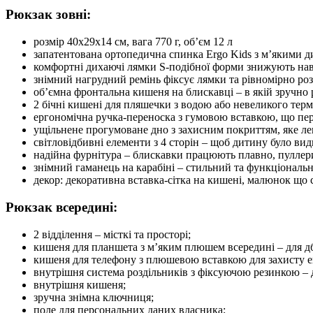
Рюкзак зовні:
розмір 40x29x14 см, вага 770 г, об’єм 12 л
запатентована ортопедична спинка Ergo Kids з м’якими
комфортні дихаючі лямки S-подібної форми знижують нав
знімний нагрудний ремінь фіксує лямки та рівномірно роз
об’ємна фронтальна кишеня на блискавці – в якій зручно 
2 бічні кишені для пляшечки з водою або невеликого терм
ергономічна ручка-переноска з гумовою вставкою, що пе
ущільнене прогумоване дно з захисним покриттям, яке ле
світловідбивні елементи з 4 сторін – щоб дитину було вид
надійна фурнітура – блискавки працюють плавно, пуллер
знімний гаманець на карабіні – стильний та функціональ
декор: декоративна вставка-сітка на кишені, малюнок що с
Рюкзак всередині:
2 відділення – місткі та просторі;
кишеня для планшета з м’яким плюшем всередині – для дб
кишеня для телефону з плюшевою вставкою для захисту е
внутрішня система роздільників з фіксуючою резинкою – 
внутрішня кишеня;
зручна знімна ключниця;
поле для персональних даних власника;