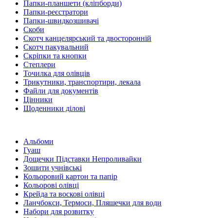
Папки-планшети (кліпборди)
Папки-реєстратори
Папки-швидкозшивачі
Скоби
Скотч канцелярський та двосторонній
Скотч пакувальний
Скріпки та кнопки
Степлери
Точилка для олівців
Трикутники, транспортири, лекала
Файли для документів
Цінники
Щоденники ділові
Альбоми
Гуаш
Дощечки Підставки Непроливайки
Зошити учнівські
Кольоровий картон та папір
Кольорові олівці
Крейда та воскові олівці
Ланчбокси, Термоси, Пляшечки для води
Набори для розвитку