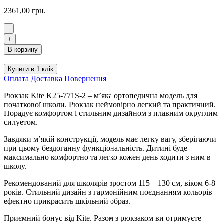
2361,00
грн.
-
Рюкзак
+
Kite
В корзину
Education
Pretty
Купити в 1 клік
Nice
Оплата
Доставка
Повернення
K25-
771S-
Рюкзак Kite K25-771S-2 – м’яка ортопедична модель для
2
початкової школи. Рюкзак неймовірно легкий та практичний.
кількість
Порадує комфортом і стильним дизайном з плавним округлим
силуетом.
Завдяки м’якій конструкції, модель має легку вагу, зберігаючи
при цьому бездоганну функціональність. Дитині буде
максимально комфортно та легко кожен день ходити з ним в
школу.
Рекомендований для школярів зростом 115 – 130 см, віком 6-8
років. Стильний дизайн з гармонійним поєднанням кольорів
ефектно прикрасить шкільний образ.
Приємний бонус від Kite. Разом з рюкзаком ви отримуєте