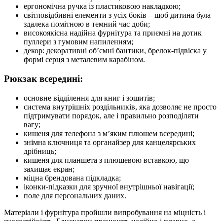
ергономічна ручка із пластиковою накладкою;
світловідбивні елементи з усіх боків – щоб дитина була
здалека помітною в темний час доби;
високоякісна надійна фурнітура та приємні на дотик
пуллери з гумовим напиленням;
декор: декоративні об’ємні бантики, брелок-підвіска у
формі серця з металевим карабіном.
Рюкзак всередині:
основне відділення для книг і зошитів;
система внутрішніх роздільників, яка дозволяє не просто
підтримувати порядок, але і правильно розподіляти
вагу;
кишеня для телефона з м’яким плюшем всередині;
знімна ключниця та органайзер для канцелярських
дрібниць;
кишеня для планшета з плюшевою вставкою, що
захищає екран;
міцна брендована підкладка;
іконки-підказки для зручної внутрішньої навігації;
поле для персональних даних.
Матеріали і фурнітура пройшли випробування на міцність і