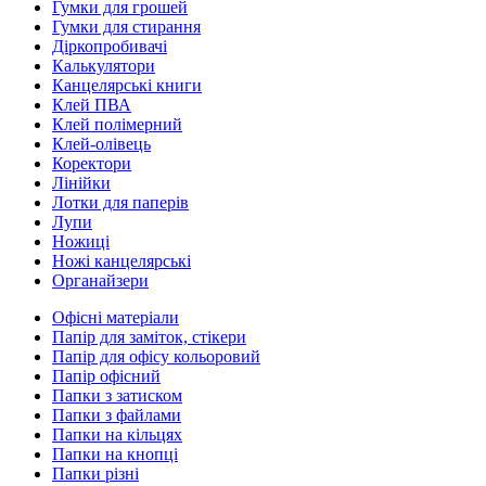
Гумки для грошей
Гумки для стирання
Діркопробивачі
Калькулятори
Канцелярські книги
Клей ПВА
Клей полімерний
Клей-олівець
Коректори
Лінійки
Лотки для паперів
Лупи
Ножиці
Ножі канцелярські
Органайзери
Офісні матеріали
Папір для заміток, стікери
Папір для офісу кольоровий
Папір офісний
Папки з затиском
Папки з файлами
Папки на кільцях
Папки на кнопці
Папки різні