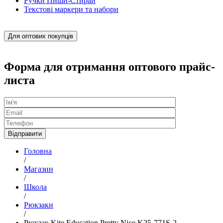
Ручки Пиши-Стирай
Текстові маркери та набори
Для оптових покупців
Форма для отримання оптового прайс-
листа
Головна
/
Магазин
/
Школа
/
Рюкзаки
/
Рюкзак Kite Education Pretty Nice K25-771S-2