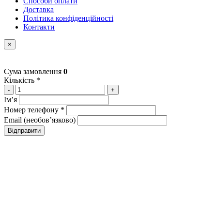
Способи оплати
Доставка
Політика конфіденційності
Контакти
×
Сума замовлення
0
Кількість *
-
+
Імʼя
Номер телефону *
Email (необовʼязково)
Відправити