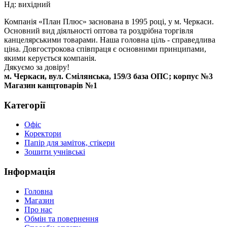
Нд: вихідний
Компанія «План Плюс» заснована в 1995 році, у м. Черкаси.
Основний вид діяльності оптова та роздрібна торгівля
канцелярськими товарами. Наша головна ціль - справедлива
ціна. Довгострокова співпраця є основними принципами,
якими керується компанія.
Дякуємо за довіру!
м. Черкаси, вул. Смілянська, 159/3 база ОПС; корпус №3
Магазин канцтоварів №1
Категорії
Офіс
Коректори
Папір для заміток, стікери
Зошити учнівські
Інформація
Головна
Магазин
Про нас
Обмін та повернення