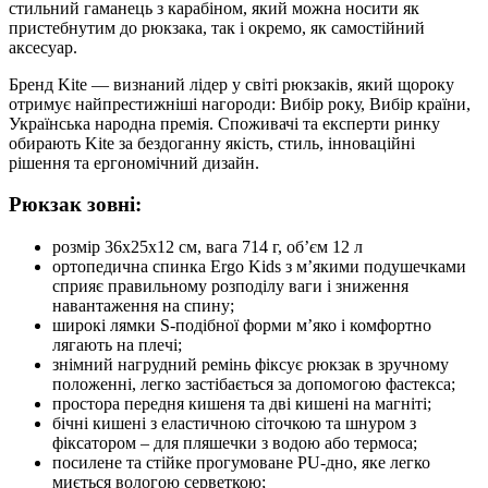
стильний гаманець з карабіном, який можна носити як
пристебнутим до рюкзака, так і окремо, як самостійний
аксесуар.
Бренд Kite — визнаний лідер у світі рюкзаків, який щороку
отримує найпрестижніші нагороди: Вибір року, Вибір країни,
Українська народна премія. Споживачі та експерти ринку
обирають Kite за бездоганну якість, стиль, інноваційні
рішення та ергономічний дизайн.
Рюкзак зовні:
розмір 36x25x12 см, вага 714 г, об’єм 12 л
ортопедична спинка Ergo Kids з м’якими подушечками
сприяє правильному розподілу ваги і зниження
навантаження на спину;
широкі лямки S-подібної форми м’яко і комфортно
лягають на плечі;
знімний нагрудний ремінь фіксує рюкзак в зручному
положенні, легко застібається за допомогою фастекса;
простора передня кишеня та дві кишені на магніті;
бічні кишені з еластичною сіточкою та шнуром з
фіксатором – для пляшечки з водою або термоса;
посилене та стійке прогумоване PU-дно, яке легко
миється вологою серветкою;