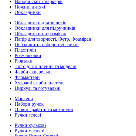
Набори скетч-маркерів
Ножиці дитячі
Обкладинки
Обкладинки для зошитів
Обкладинки для підручників
Обкладинки по розмірах
Папір для творчості, Фетр, Фоаміран
Пензлики та набори пензликів
Пластилін
Розмальовки
Рюкзаки
Тісто для ліплення та моделін
Фарби акварельні
Фломастери
Художні фарби, пастель
Циркулі та готувальні
Маркери
Набори ручок
Олівці графітні та механічні
Ручки гелеві
Ручки кулькові
Ручки масляні