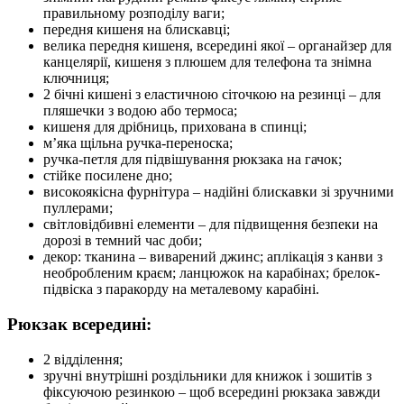
правильному розподілу ваги;
передня кишеня на блискавці;
велика передня кишеня, всередині якої – органайзер для
канцелярії, кишеня з плюшем для телефона та знімна
ключниця;
2 бічні кишені з еластичною сіточкою на резинці – для
пляшечки з водою або термоса;
кишеня для дрібниць, прихована в спинці;
м’яка щільна ручка-переноска;
ручка-петля для підвішування рюкзака на гачок;
стійке посилене дно;
високоякісна фурнітура – надійні блискавки зі зручними
пуллерами;
світловідбивні елементи – для підвищення безпеки на
дорозі в темний час доби;
декор: тканина – виварений джинс; аплікація з канви з
необробленим краєм; ланцюжок на карабінах; брелок-
підвіска з паракорду на металевому карабіні.
Рюкзак всередині:
2 відділення;
зручні внутрішні роздільники для книжок і зошитів з
фіксуючою резинкою – щоб всередині рюкзака завжди