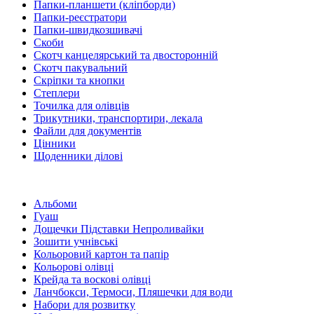
Папки-планшети (кліпборди)
Папки-реєстратори
Папки-швидкозшивачі
Скоби
Скотч канцелярський та двосторонній
Скотч пакувальний
Скріпки та кнопки
Степлери
Точилка для олівців
Трикутники, транспортири, лекала
Файли для документів
Цінники
Щоденники ділові
Альбоми
Гуаш
Дощечки Підставки Непроливайки
Зошити учнівські
Кольоровий картон та папір
Кольорові олівці
Крейда та воскові олівці
Ланчбокси, Термоси, Пляшечки для води
Набори для розвитку