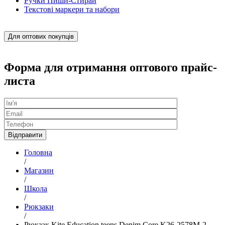
Ручки Пиши-Стирай
Текстові маркери та набори
Для оптових покупців
Форма для отримання оптового прайс-
листа
Головна
/
Магазин
/
Школа
/
Рюкзаки
/
Рюкзак Kite Education teens Denim Core K26-2578M-2