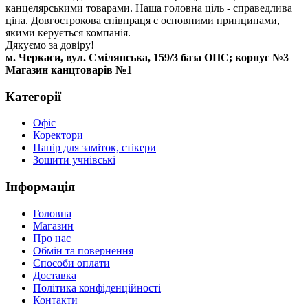
канцелярськими товарами. Наша головна ціль - справедлива
ціна. Довгострокова співпраця є основними принципами,
якими керується компанія.
Дякуємо за довіру!
м. Черкаси, вул. Смілянська, 159/3 база ОПС; корпус №3
Магазин канцтоварів №1
Категорії
Офіс
Коректори
Папір для заміток, стікери
Зошити учнівські
Інформація
Головна
Магазин
Про нас
Обмін та повернення
Способи оплати
Доставка
Політика конфіденційності
Контакти