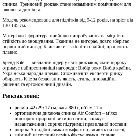
кількість
спинка. Трендовий рюкзак стане незамінним помічником для
школи та дозвілля.
Модель рекомендована для підлітків від 9-12 років, на зріст від
130-145 см.
Матеріали і фурнітура пройшли випробування на міцність і
стійкість до зношування. Тканина не вигорає, довго зберігає
первинний вигляд. Блискавки – якісні та надійні, працюють
плавно.
Бренд Kite — визнаний лідер у світі рюкзаків, який щороку
отримує найпрестижніші нагороди: Вибір року, Вибір країни,
Українська народна премія. Споживачі та експерти ринку
обирають Kite за бездоганну якість, стиль, інноваційні
рішення та ергономічний дизайн.
Рюкзак зовні:
розмір 42x29x17 см, вага 880 г, об’єм 17 л
ортопедична дихаюча спинка Air Comfort – м’яко
повторює природні вигини спини, знижує
навантаження і сприяє підтримці правильної постави;
широкі S-подібні лямки комфортно лягають на плечі;
знімний нагрудний ремінь фіксує лямки, сприяє