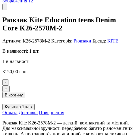
Рюкзак Kite Education teens Denim
Core K26-2578M-2
Артикул:
К26-2578M-2
Категорія:
Рюкзаки
Бренд:
KITE
В наявності: 1 шт.
1 в наявності
3150,00
грн.
-
Рюкзак
+
Kite
В корзину
Education
teens
Купити в 1 клік
Denim
Оплата
Доставка
Повернення
Core
K26-
Рюкзак Kite K26-2578M-2 — легкий, компактний та місткий.
2578M-
Для максимальної зручності передбачено багато різноманітних
2
кишень. А про здоров’я постави подбає комфортна дихаюча