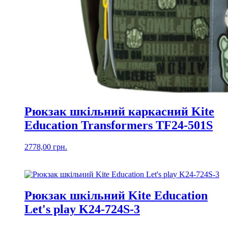
Рюкзак шкільний каркасний Kite
Education Transformers TF24-501S
2778,00
грн.
Рюкзак шкільний Kite Education
Let's play K24-724S-3