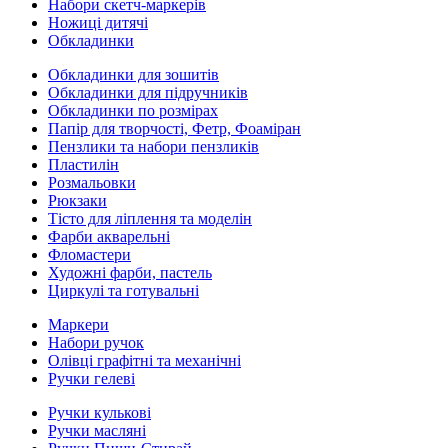
Набори скетч-маркерів
Ножиці дитячі
Обкладинки
Обкладинки для зошитів
Обкладинки для підручників
Обкладинки по розмірах
Папір для творчості, Фетр, Фоаміран
Пензлики та набори пензликів
Пластилін
Розмальовки
Рюкзаки
Тісто для ліплення та моделін
Фарби акварельні
Фломастери
Художні фарби, пастель
Циркулі та готувальні
Маркери
Набори ручок
Олівці графітні та механічні
Ручки гелеві
Ручки кулькові
Ручки масляні