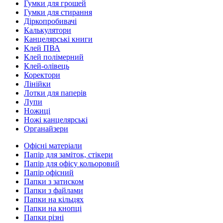
Гумки для грошей
Гумки для стирання
Діркопробивачі
Калькулятори
Канцелярські книги
Клей ПВА
Клей полімерний
Клей-олівець
Коректори
Лінійки
Лотки для паперів
Лупи
Ножиці
Ножі канцелярські
Органайзери
Офісні матеріали
Папір для заміток, стікери
Папір для офісу кольоровий
Папір офісний
Папки з затиском
Папки з файлами
Папки на кільцях
Папки на кнопці
Папки різні