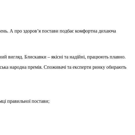
шень. А про здоров’я постави подбає комфортна дихаюча
ний вигляд. Блискавки – якісні та надійні, працюють плавно.
нська народна премія. Споживачі та експерти ринку обирають
мці правильної постави;