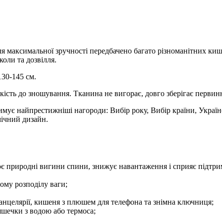
я максимальної зручності передбачено багато різноманітних ки
оли та дозвілля.
130-145 см.
кість до зношування. Тканина не вигорає, довго зберігає первин
римує найпрестижніші нагороди: Вибір року, Вибір країни, Украї
мічний дизайн.
є природні вигини спини, знижує навантаження і сприяє підтри
ому розподілу ваги;
канцелярії, кишеня з плюшем для телефона та знімна ключниця;
ляшечки з водою або термоса;