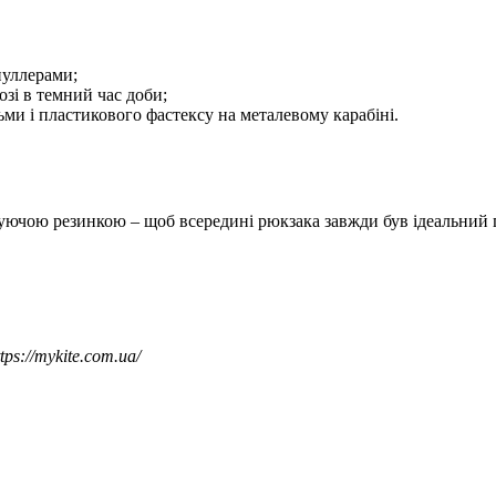
пуллерами;
озі в темний час доби;
ьми і пластикового фастексу на металевому карабіні.
ксуючою резинкою – щоб всередині рюкзака завжди був ідеальний 
s://mykite.com.ua/