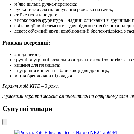
м’яка щільна ручка-переноска;
ручка-петля для підвішування рюкзака на гачок;
стійке посилене дно;
високоякісна фурнітура – надійні блискавки зі зручними 
світловідбивні елементи – для підвищення безпеки на дор
декор: об’ємний друк; комбінований брелок-підвіска з тас
Рюкзак всередині:
2 відділення;
зручні внутрішні роздільники для книжок і зошитів з фі
кишеня для планшета;
внутрішня кишеня на блискавці для дрібниць;
міцна брендована підкладка.
Гарантія від KITE – 3 роки.
З умовами гарантії можна ознайомитись на офіційному саті http
Супутні товари