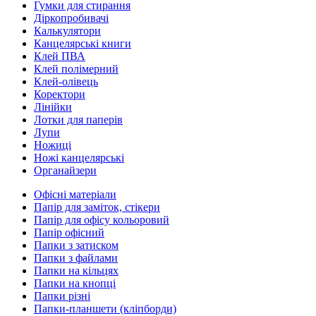
Гумки для стирання
Діркопробивачі
Калькулятори
Канцелярські книги
Клей ПВА
Клей полімерний
Клей-олівець
Коректори
Лінійки
Лотки для паперів
Лупи
Ножиці
Ножі канцелярські
Органайзери
Офісні матеріали
Папір для заміток, стікери
Папір для офісу кольоровий
Папір офісний
Папки з затиском
Папки з файлами
Папки на кільцях
Папки на кнопці
Папки різні
Папки-планшети (кліпборди)