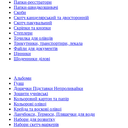
Папки-реєстратори
Папки-швидкозшивачі
Скоби
Скотч канцелярський та двосторонній
Скотч пакувальний
Скріпки та кнопки
Степлери
Точилка для олівців
Трикутники, транспортири, лекала
Файли для документів
Цінники
Щоденники ділові
Альбоми
Гуаш
Дощечки Підставки Непроливайки
Зошити учнівські
Кольоровий картон та папір
Кольорові олівці
Крейда та воскові олівці
Ланчбокси, Термоси, Пляшечки для води
Набори для розвитку
Набори скетч-маркерів