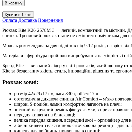
Kite
В корзину
Education
teens
Купити в 1 клік
Step
Оплата
Доставка
Повернення
Up
K26-
Рюкзак Kite K26-2578M-3 — легкий, компактний та місткий. Дл
2578M-
спинка. Трендовий рюкзак стане незамінним помічником для шк
3
кількість
Модель рекомендована для підлітків від 9-12 років, на зріст від 
Матеріали і фурнітура пройшли випробування на міцність і стій
Бренд Kite — визнаний лідер у світі рюкзаків, який щороку от
Kite за бездоганну якість, стиль, інноваційні рішення та ергоно
Рюкзак зовні:
розмір 42x29x17 см, вага 830 г, об’єм 17 л
ортопедична дихаюча спинка Air Comfort – м’яко повторю
широкі S-подібні лямки комфортно лягають на плечі;
знімний нагрудний ремінь фіксує лямки, сприяє правильн
передня кишеня на блискавці;
велика передня кишеня, всередині якої – органайзер для 
2 бічні кишені з еластичною сіточкою на резинці – для п
кишеня для дрібниць, прихована в спинці;