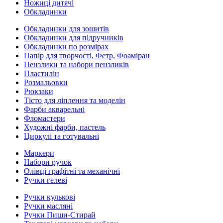
Ножиці дитячі
Обкладинки
Обкладинки для зошитів
Обкладинки для підручників
Обкладинки по розмірах
Папір для творчості, Фетр, Фоаміран
Пензлики та набори пензликів
Пластилін
Розмальовки
Рюкзаки
Тісто для ліплення та моделін
Фарби акварельні
Фломастери
Художні фарби, пастель
Циркулі та готувальні
Маркери
Набори ручок
Олівці графітні та механічні
Ручки гелеві
Ручки кулькові
Ручки масляні
Ручки Пиши-Стирай