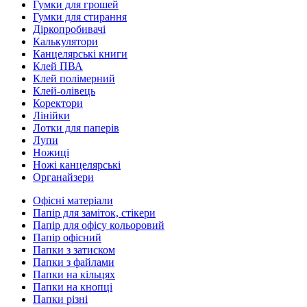
Гумки для грошей
Гумки для стирання
Діркопробивачі
Калькулятори
Канцелярські книги
Клей ПВА
Клей полімерний
Клей-олівець
Коректори
Лінійки
Лотки для паперів
Лупи
Ножиці
Ножі канцелярські
Органайзери
Офісні матеріали
Папір для заміток, стікери
Папір для офісу кольоровий
Папір офісний
Папки з затиском
Папки з файлами
Папки на кільцях
Папки на кнопці
Папки різні