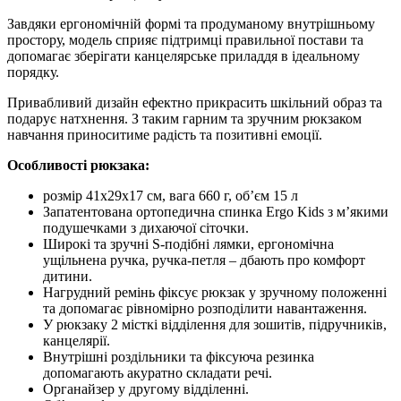
кількість
Завдяки ергономічній формі та продуманому внутрішньому
простору, модель сприяє підтримці правильної постави та
допомагає зберігати канцелярське приладдя в ідеальному
порядку.
Привабливий дизайн ефектно прикрасить шкільний образ та
подарує натхнення. З таким гарним та зручним рюкзаком
навчання приноситиме радість та позитивні емоції.
Особливості рюкзака:
розмір 41x29x17 см, вага 660 г, об’єм 15 л
Запатентована ортопедична спинка Ergo Kids з м’якими
подушечками з дихаючої сіточки.
Широкі та зручні S-подібні лямки, ергономічна
ущільнена ручка, ручка-петля – дбають про комфорт
дитини.
Нагрудний ремінь фіксує рюкзак у зручному положенні
та допомагає рівномірно розподілити навантаження.
У рюкзаку 2 місткі відділення для зошитів, підручників,
канцелярії.
Внутрішні роздільники та фіксуюча резинка
допомагають акуратно складати речі.
Органайзер у другому відділенні.