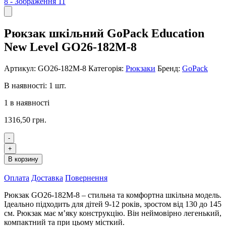
Рюкзак шкільний GoPack Education
New Level GO26-182M-8
Артикул:
GO26-182M-8
Категорія:
Рюкзаки
Бренд:
GoPack
В наявності: 1 шт.
1 в наявності
1316,50
грн.
-
Рюкзак
+
шкільний
В корзину
GoPack
Education
Оплата
Доставка
Повернення
New
Level
Рюкзак GO26-182M-8 – стильна та комфортна шкільна модель.
GO26-
Ідеально підходить для дітей 9-12 років, зростом від 130 до 145
182M-
см. Рюкзак має м’яку конструкцію. Він неймовірно легенький,
8
компактний та при цьому місткий.