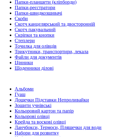
Папки-планшети (кліпборди)
Папки-реєстратори
Папки-швидкозшивачі
Скоби
Скотч канцелярський та двосторонній
Скотч пакувальний
Скріпки та кнопки
Степлери
Точилка для олівців
Трикутники, транспортири, лекала
Файли для документів
Цінники
Щоденники ділові
Альбоми
Гуаш
Дощечки Підставки Непроливайки
Зошити учнівські
Кольоровий картон та папір
Кольорові олівці
Крейда та воскові олівці
Ланчбокси, Термоси, Пляшечки для води
Набори для розвитку