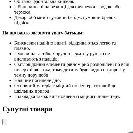
Об’ємна фронтальна кишеня.
2 бічні кишені на резинці для пляшечки з водою або
термоса.
Декор: об’ємний гумовий бейдж, гумовий брелок-
підвіска.
На що варто звернути увагу батькам:
Блискавки надійно вшиті, відкриваються легко та
плавно.
Пулери на застібках зручно лежать у руці та не
вислизають з пальців.
Світловідбивні елементи рівномірно розподілені по всій
поверхні рюкзака, тому дитину буде видно на дорозі у
темну пору доби.
Надійне посилене дно.
Основний матеріал: міцний поліестер, готовий до
шкільних пригод.
Підкладка також виготовлена із міцного поліестеру.
Супутні товари