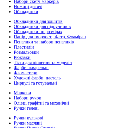
Набори скетч-маркерів
Ножиці дитячі
Обкладинки
Обкладинки для зошитів
Обкладинки для підручників
Обкладинки по розмірах
Папір для творчості, Фетр, Фоаміран
Пензлики та набори пензликів
Пластилін
Розмальовки
Рюкзаки
Тісто для ліплення та моделін
Фарби акварельні
Фломастери
Художні фарби, пастель
Циркулі та готувальні
Маркери
Набори ручок
Олівці графітні та механічні
Ручки гелеві
Ручки кулькові
Ручки масляні