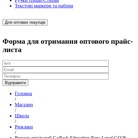
Ручки Пиши-Стирай
Текстові маркери та набори
Для оптових покупців
Форма для отримання оптового прайс-
листа
Головна
/
Магазин
/
Школа
/
Рюкзаки
/
Рюкзак шкільний GoPack Education New Level GO26-