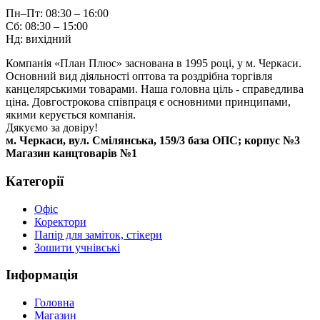
Пн–Пт: 08:30 – 16:00
Сб: 08:30 – 15:00
Нд: вихідний
Компанія «План Плюс» заснована в 1995 році, у м. Черкаси.
Основний вид діяльності оптова та роздрібна торгівля
канцелярськими товарами. Наша головна ціль - справедлива
ціна. Довгострокова співпраця є основними принципами,
якими керується компанія.
Дякуємо за довіру!
м. Черкаси, вул. Смілянська, 159/3 база ОПС; корпус №3
Магазин канцтоварів №1
Категорії
Офіс
Коректори
Папір для заміток, стікери
Зошити учнівські
Інформація
Головна
Магазин