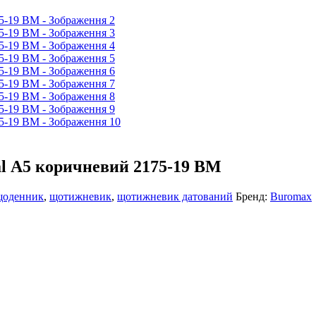
l А5 коричневий 2175-19 ВМ
щоденник
,
щотижневик
,
щотижневик датований
Бренд:
Buromax