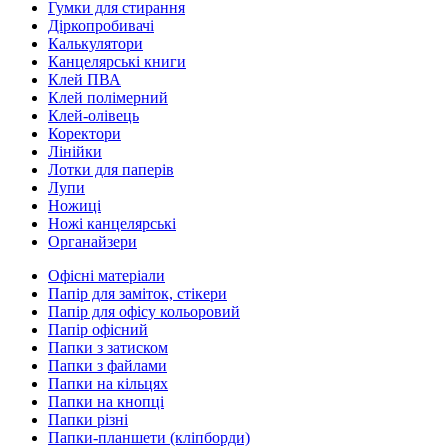
Гумки для стирання
Діркопробивачі
Калькулятори
Канцелярські книги
Клей ПВА
Клей полімерний
Клей-олівець
Коректори
Лінійки
Лотки для паперів
Лупи
Ножиці
Ножі канцелярські
Органайзери
Офісні матеріали
Папір для заміток, стікери
Папір для офісу кольоровий
Папір офісний
Папки з затиском
Папки з файлами
Папки на кільцях
Папки на кнопці
Папки різні
Папки-планшети (кліпборди)