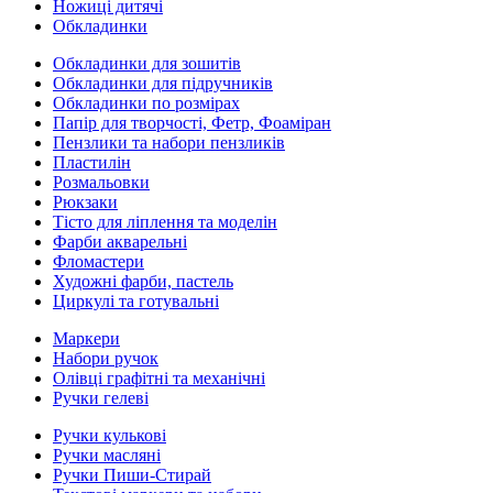
Ножиці дитячі
Обкладинки
Обкладинки для зошитів
Обкладинки для підручників
Обкладинки по розмірах
Папір для творчості, Фетр, Фоаміран
Пензлики та набори пензликів
Пластилін
Розмальовки
Рюкзаки
Тісто для ліплення та моделін
Фарби акварельні
Фломастери
Художні фарби, пастель
Циркулі та готувальні
Маркери
Набори ручок
Олівці графітні та механічні
Ручки гелеві
Ручки кулькові
Ручки масляні
Ручки Пиши-Стирай