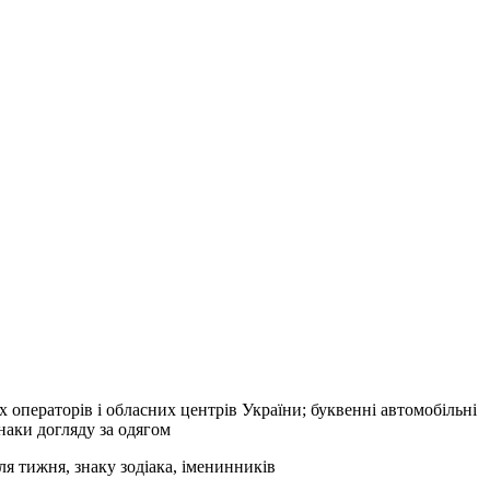
их операторів і обласних центрів України; буквенні автомобільні
наки догляду за одягом
ля тижня, знаку зодіака, іменинників