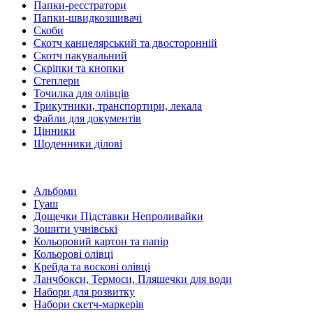
Папки-реєстратори
Папки-швидкозшивачі
Скоби
Скотч канцелярський та двосторонній
Скотч пакувальний
Скріпки та кнопки
Степлери
Точилка для олівців
Трикутники, транспортири, лекала
Файли для документів
Цінники
Щоденники ділові
Альбоми
Гуаш
Дощечки Підставки Непроливайки
Зошити учнівські
Кольоровий картон та папір
Кольорові олівці
Крейда та воскові олівці
Ланчбокси, Термоси, Пляшечки для води
Набори для розвитку
Набори скетч-маркерів