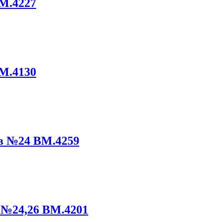
M.4227
M.4130
в №24 BM.4259
 №24,26 ВМ.4201