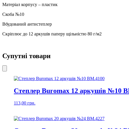
Матеріал корпусу – пластик
Скоба №10
Вбудований антистеплер
Скріплює до 12 аркушів паперу щільністю 80 г/м2
Супутні товари
Степлер Buromax 12 аркушів №10 B
113,00
грн.