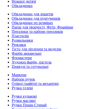
Ножиці дитячі
Обкладинки
Обкладинки для зошитів
Обкладинки для підручників
Обкладинки по розмірах
Папір для творчості, Фетр, Фоаміран
Пензлики та набори пензликів
Пластилін
Розмальовки
Рюкзаки
Тісто для ліплення та моделін
Фарби акварельні
Фломастери
Художні фарби, пастель
Циркулі та готувальні
Маркери
Набори ручок
Олівці графітні та механічні
Ручки гелеві
Ручки кулькові
Ручки масляні
Ручки Пиши-Стирай