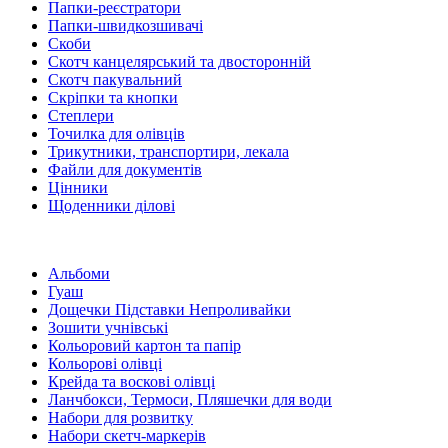
Папки-реєстратори
Папки-швидкозшивачі
Скоби
Скотч канцелярський та двосторонній
Скотч пакувальний
Скріпки та кнопки
Степлери
Точилка для олівців
Трикутники, транспортири, лекала
Файли для документів
Цінники
Щоденники ділові
Альбоми
Гуаш
Дощечки Підставки Непроливайки
Зошити учнівські
Кольоровий картон та папір
Кольорові олівці
Крейда та воскові олівці
Ланчбокси, Термоси, Пляшечки для води
Набори для розвитку
Набори скетч-маркерів