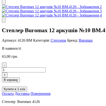
Степлер Buromax 12 аркушів №10 BM.4
Артикул:
4126 BM
Категорія:
Степлери
Бренд:
Buromax
В наявності
63,00
грн.
-
Степлер
Buromax
+
12
В корзину
аркушів
№10
Купити в 1 клік
BM.4126
Оплата
Доставка
Повернення
кількість
Степлер Buromax 4126