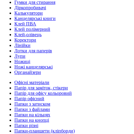
Гумки для стирання
Діркопробивачі
Калькулятори
Канцелярські книги
Клей ПВА
Клей полімерний
Клей-олівець
Коректори
Лінійки
Лотки для паперів
Лупи
Ножиці
Ножі канцелярські
Органайзери
Офісні матеріали
Папір для заміток, стікери
Папір для офісу кольоровий
Папір офісний
Папки з затиском
Папки з файлами
Папки на кільцях
Папки на кнопці
Папки різні
Папки-планшети (кліпборди)