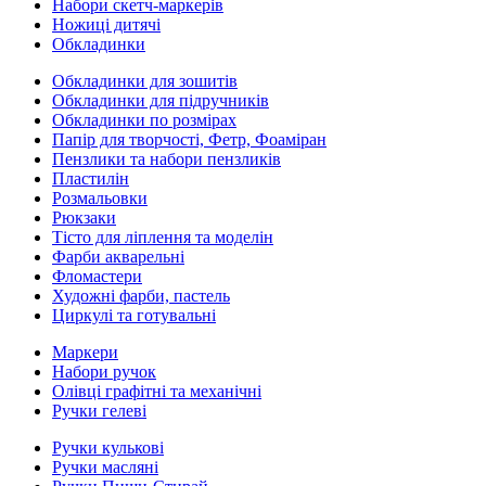
Набори скетч-маркерів
Ножиці дитячі
Обкладинки
Обкладинки для зошитів
Обкладинки для підручників
Обкладинки по розмірах
Папір для творчості, Фетр, Фоаміран
Пензлики та набори пензликів
Пластилін
Розмальовки
Рюкзаки
Тісто для ліплення та моделін
Фарби акварельні
Фломастери
Художні фарби, пастель
Циркулі та готувальні
Маркери
Набори ручок
Олівці графітні та механічні
Ручки гелеві
Ручки кулькові
Ручки масляні