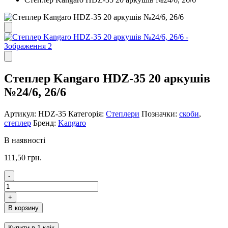
Степлер Kangaro HDZ-35 20 аркушів
№24/6, 26/6
Артикул:
HDZ-35
Категорія:
Степлери
Позначки:
скоби
,
степлер
Бренд:
Kangaro
В наявності
111,50
грн.
-
Степлер
Kangaro
+
HDZ-
В корзину
35
20
Купити в 1 клік