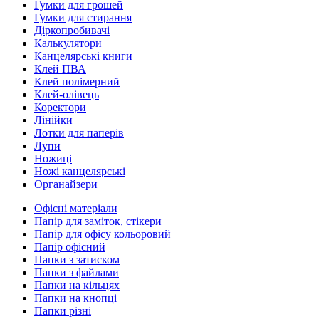
Гумки для грошей
Гумки для стирання
Діркопробивачі
Калькулятори
Канцелярські книги
Клей ПВА
Клей полімерний
Клей-олівець
Коректори
Лінійки
Лотки для паперів
Лупи
Ножиці
Ножі канцелярські
Органайзери
Офісні матеріали
Папір для заміток, стікери
Папір для офісу кольоровий
Папір офісний
Папки з затиском
Папки з файлами
Папки на кільцях
Папки на кнопці
Папки різні