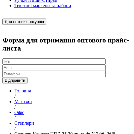
Ручки Пиши-Стирай
Текстові маркери та набори
Для оптових покупців
Форма для отримання оптового прайс-
листа
Головна
/
Магазин
/
Офіс
/
Степлери
/
Степлер Kangaro HDZ-35 20 аркушів №24/6, 26/6