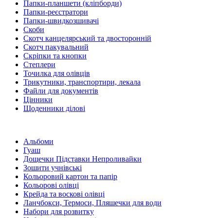
Папки-планшети (кліпборди)
Папки-реєстратори
Папки-швидкозшивачі
Скоби
Скотч канцелярський та двосторонній
Скотч пакувальний
Скріпки та кнопки
Степлери
Точилка для олівців
Трикутники, транспортири, лекала
Файли для документів
Цінники
Щоденники ділові
Альбоми
Гуаш
Дощечки Підставки Непроливайки
Зошити учнівські
Кольоровий картон та папір
Кольорові олівці
Крейда та воскові олівці
Ланчбокси, Термоси, Пляшечки для води
Набори для розвитку