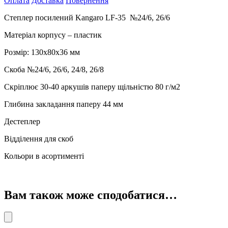
Оплата
Доставка
Повернення
аркушів
№24/6,
Степлер посилений Kangaro LF-35 №24/6, 26/6
26/6
кількість
Матеріал корпусу – пластик
Розмір: 130х80х36 мм
Скоба №24/6, 26/6, 24/8, 26/8
Скріплює 30-40 аркушів паперу щільністю 80 г/м2
Глибина закладання паперу 44 мм
Дестеплер
Відділення для скоб
Кольори в асортименті
Вам також може сподобатися…