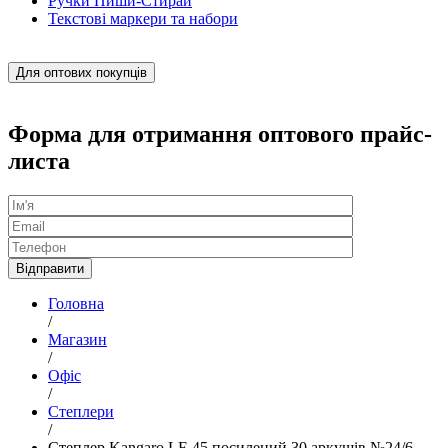
Ручки Пиши-Стирай
Текстові маркери та набори
Для оптових покупців
Форма для отримання оптового прайс-
листа
Головна
/
Магазин
/
Офіс
/
Степлери
/
Степлер Kangaro LF-45 посилений 30 аркушів №24/6,