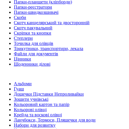
Папки-планшети (кліпборди)
Папки-реєстратори
Папки-швидкозшивачі
Скоби
Скотч канцелярський та двосторонній
Скотч пакувальний
Скріпки та кнопки
Степлери
Точилка для олівців
Трикутники, транспортири, лекала
Файли для документів
Цінники
Щоденники ділові
Альбоми
Гуаш
Дощечки Підставки Непроливайки
Зошити учнівські
Кольоровий картон та папір
Кольорові олівці
Крейда та воскові олівці
Ланчбокси, Термоси, Пляшечки для води
Набори для розвитку