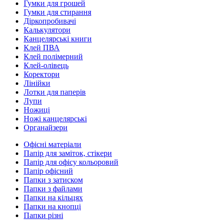
Гумки для грошей
Гумки для стирання
Діркопробивачі
Калькулятори
Канцелярські книги
Клей ПВА
Клей полімерний
Клей-олівець
Коректори
Лінійки
Лотки для паперів
Лупи
Ножиці
Ножі канцелярські
Органайзери
Офісні матеріали
Папір для заміток, стікери
Папір для офісу кольоровий
Папір офісний
Папки з затиском
Папки з файлами
Папки на кільцях
Папки на кнопці
Папки різні