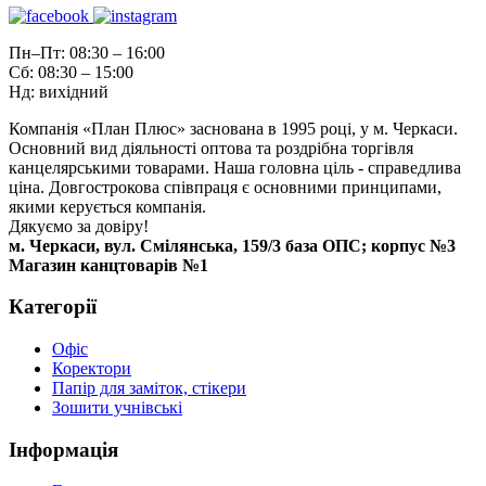
Пн–Пт: 08:30 – 16:00
Сб: 08:30 – 15:00
Нд: вихідний
Компанія «План Плюс» заснована в 1995 році, у м. Черкаси.
Основний вид діяльності оптова та роздрібна торгівля
канцелярськими товарами. Наша головна ціль - справедлива
ціна. Довгострокова співпраця є основними принципами,
якими керується компанія.
Дякуємо за довіру!
м. Черкаси, вул. Смілянська, 159/3 база ОПС; корпус №3
Магазин канцтоварів №1
Категорії
Офіс
Коректори
Папір для заміток, стікери
Зошити учнівські
Інформація