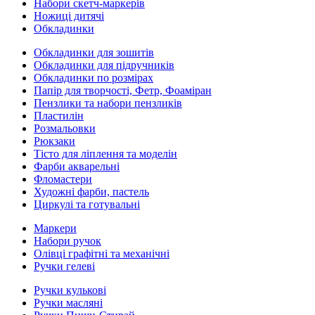
Набори скетч-маркерів
Ножиці дитячі
Обкладинки
Обкладинки для зошитів
Обкладинки для підручників
Обкладинки по розмірах
Папір для творчості, Фетр, Фоаміран
Пензлики та набори пензликів
Пластилін
Розмальовки
Рюкзаки
Тісто для ліплення та моделін
Фарби акварельні
Фломастери
Художні фарби, пастель
Циркулі та готувальні
Маркери
Набори ручок
Олівці графітні та механічні
Ручки гелеві
Ручки кулькові
Ручки масляні