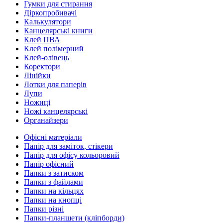
Гумки для стирання
Діркопробивачі
Калькулятори
Канцелярські книги
Клей ПВА
Клей полімерний
Клей-олівець
Коректори
Лінійки
Лотки для паперів
Лупи
Ножиці
Ножі канцелярські
Органайзери
Офісні матеріали
Папір для заміток, стікери
Папір для офісу кольоровий
Папір офісний
Папки з затиском
Папки з файлами
Папки на кільцях
Папки на кнопці
Папки різні
Папки-планшети (кліпборди)