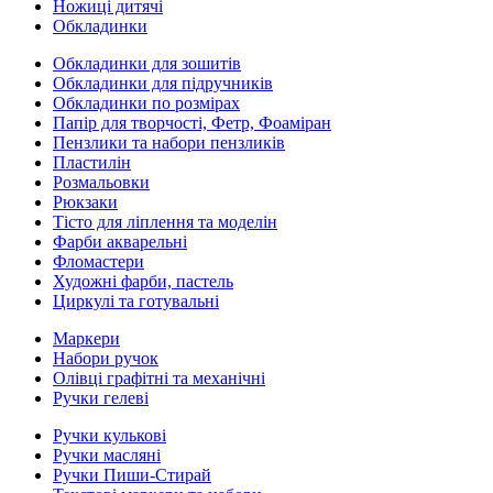
Ножиці дитячі
Обкладинки
Обкладинки для зошитів
Обкладинки для підручників
Обкладинки по розмірах
Папір для творчості, Фетр, Фоаміран
Пензлики та набори пензликів
Пластилін
Розмальовки
Рюкзаки
Тісто для ліплення та моделін
Фарби акварельні
Фломастери
Художні фарби, пастель
Циркулі та готувальні
Маркери
Набори ручок
Олівці графітні та механічні
Ручки гелеві
Ручки кулькові
Ручки масляні
Ручки Пиши-Стирай