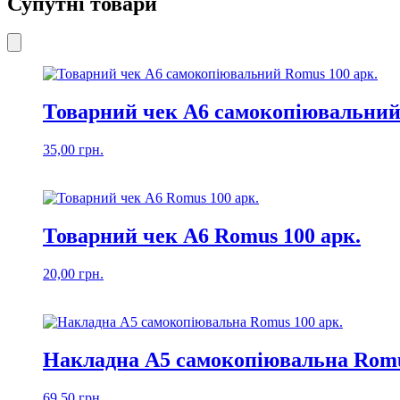
Супутні товари
Товарний чек А6 самокопіювальний
35,00
грн.
Товарний чек А6 Romus 100 арк.
20,00
грн.
Накладна А5 самокопіювальна Romu
69,50
грн.