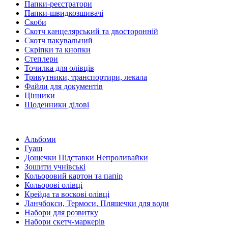
Папки-реєстратори
Папки-швидкозшивачі
Скоби
Скотч канцелярський та двосторонній
Скотч пакувальний
Скріпки та кнопки
Степлери
Точилка для олівців
Трикутники, транспортири, лекала
Файли для документів
Цінники
Щоденники ділові
Альбоми
Гуаш
Дощечки Підставки Непроливайки
Зошити учнівські
Кольоровий картон та папір
Кольорові олівці
Крейда та воскові олівці
Ланчбокси, Термоси, Пляшечки для води
Набори для розвитку
Набори скетч-маркерів