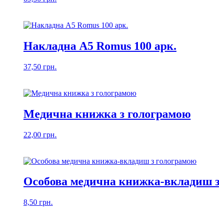
Накладна А5 Romus 100 арк.
37,50
грн.
Медична книжка з голограмою
22,00
грн.
Особова медична книжка-вкладиш з
8,50
грн.