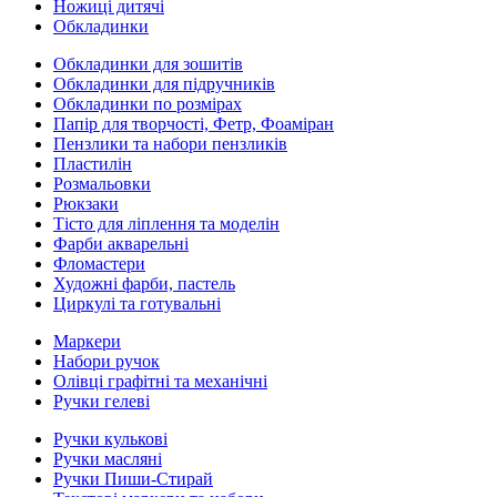
Ножиці дитячі
Обкладинки
Обкладинки для зошитів
Обкладинки для підручників
Обкладинки по розмірах
Папір для творчості, Фетр, Фоаміран
Пензлики та набори пензликів
Пластилін
Розмальовки
Рюкзаки
Тісто для ліплення та моделін
Фарби акварельні
Фломастери
Художні фарби, пастель
Циркулі та готувальні
Маркери
Набори ручок
Олівці графітні та механічні
Ручки гелеві
Ручки кулькові
Ручки масляні
Ручки Пиши-Стирай