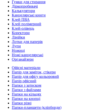
Гумки для стирання
Діркопробивачі
Калькулятори
Канцелярські книги
Клей ПВА
Клей полімерний
Клей-олівець
Коректори
Лінійки
Лотки для паперів
Лупи
Ножиці
Ножі канцелярські
Органайзери
Офісні матеріали
Папір для заміток, стікери
Папір для офісу кольоровий
Папір офісний
Папки з затиском
Папки з файлами
Папки на кільцях
Папки на кнопці
Папки різні
Папки-планшети (кліпборди)