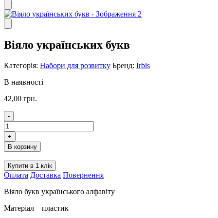
Віяло українських букв
Категорія:
Набори для розвитку
Бренд:
Irbis
В наявності
42,00
грн.
-
Віяло
українських
+
букв
В корзину
кількість
Купити в 1 клік
Оплата
Доставка
Повернення
Віяло букв українського алфавіту
Матеріал – пластик