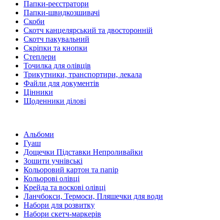
Папки-реєстратори
Папки-швидкозшивачі
Скоби
Скотч канцелярський та двосторонній
Скотч пакувальний
Скріпки та кнопки
Степлери
Точилка для олівців
Трикутники, транспортири, лекала
Файли для документів
Цінники
Щоденники ділові
Альбоми
Гуаш
Дощечки Підставки Непроливайки
Зошити учнівські
Кольоровий картон та папір
Кольорові олівці
Крейда та воскові олівці
Ланчбокси, Термоси, Пляшечки для води
Набори для розвитку
Набори скетч-маркерів