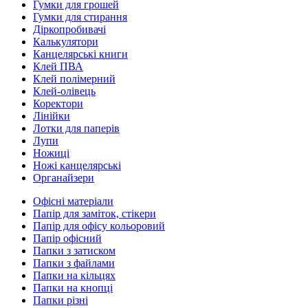
Гумки для грошей
Гумки для стирання
Діркопробивачі
Калькулятори
Канцелярські книги
Клей ПВА
Клей полімерний
Клей-олівець
Коректори
Лінійки
Лотки для паперів
Лупи
Ножиці
Ножі канцелярські
Органайзери
Офісні матеріали
Папір для заміток, стікери
Папір для офісу кольоровий
Папір офісний
Папки з затиском
Папки з файлами
Папки на кільцях
Папки на кнопці
Папки різні