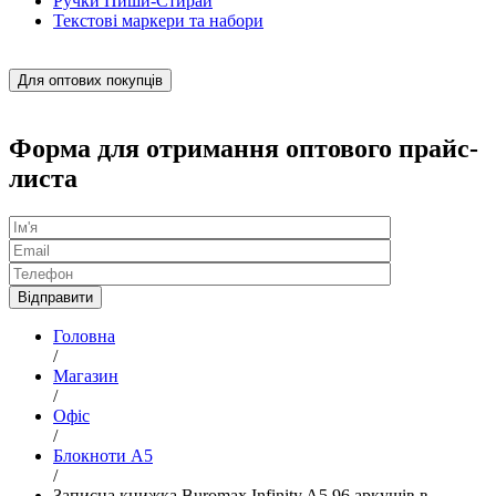
Ручки Пиши-Стирай
Текстові маркери та набори
Для оптових покупців
Форма для отримання оптового прайс-
листа
Головна
/
Магазин
/
Офіс
/
Блокноти А5
/
Записна книжка Buromax Infinity A5 96 аркушів в