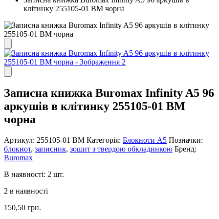
клітинку 255105-01 BM чорна
Записна книжка Buromax Infinity A5 96
аркушів в клітинку 255105-01 BM
чорна
Артикул:
255105-01 ВМ
Категорія:
Блокноти А5
Позначки:
блокнот
,
записник
,
зошит з твердою обкладинкою
Бренд:
Buromax
В наявності: 2 шт.
2 в наявності
150,50
грн.