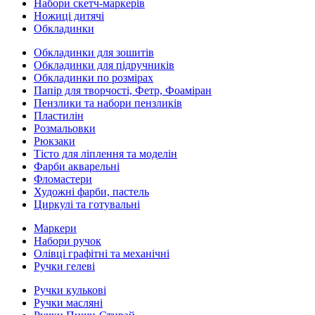
Набори скетч-маркерів
Ножиці дитячі
Обкладинки
Обкладинки для зошитів
Обкладинки для підручників
Обкладинки по розмірах
Папір для творчості, Фетр, Фоаміран
Пензлики та набори пензликів
Пластилін
Розмальовки
Рюкзаки
Тісто для ліплення та моделін
Фарби акварельні
Фломастери
Художні фарби, пастель
Циркулі та готувальні
Маркери
Набори ручок
Олівці графітні та механічні
Ручки гелеві
Ручки кулькові
Ручки масляні