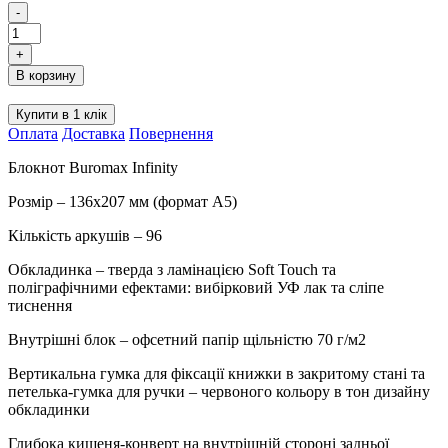
-
Записна
книжка
+
Buromax
В корзину
Infinity
A5
Купити в 1 клік
96
Оплата
Доставка
Повернення
аркушів
в
Блокнот Buromax Infinity
клітинку
255105-
Розмір – 136х207 мм (формат А5)
01
BM
Кількість аркушів – 96
чорна
кількість
Обкладинка – тверда з ламінацією Soft Touch та
поліграфічними ефектами: вибірковий УФ лак та сліпе
тиснення
Внутрішні блок – офсетний папір щільністю 70 г/м2
Вертикальна гумка для фіксації книжки в закритому стані та
петелька-гумка для ручки – червоного кольору в тон дизайну
обкладинки
Глибока кишеня-конверт на внутрішній стороні задньої