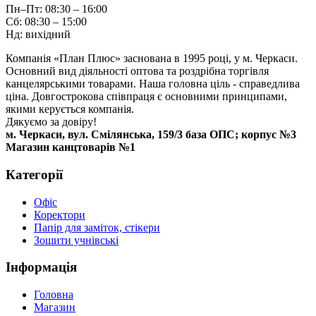
Пн–Пт: 08:30 – 16:00
Сб: 08:30 – 15:00
Нд: вихідний
Компанія «План Плюс» заснована в 1995 році, у м. Черкаси.
Основний вид діяльності оптова та роздрібна торгівля
канцелярськими товарами. Наша головна ціль - справедлива
ціна. Довгострокова співпраця є основними принципами,
якими керується компанія.
Дякуємо за довіру!
м. Черкаси, вул. Смілянська, 159/3 база ОПС; корпус №3
Магазин канцтоварів №1
Категорії
Офіс
Коректори
Папір для заміток, стікери
Зошити учнівські
Інформація
Головна
Магазин