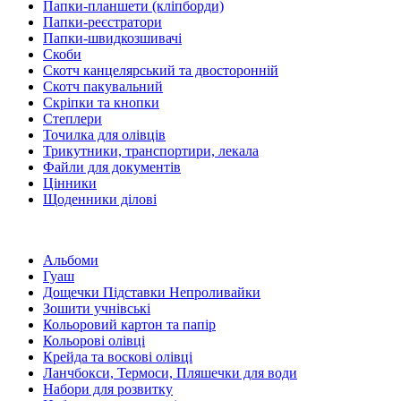
Папки-планшети (кліпборди)
Папки-реєстратори
Папки-швидкозшивачі
Скоби
Скотч канцелярський та двосторонній
Скотч пакувальний
Скріпки та кнопки
Степлери
Точилка для олівців
Трикутники, транспортири, лекала
Файли для документів
Цінники
Щоденники ділові
Альбоми
Гуаш
Дощечки Підставки Непроливайки
Зошити учнівські
Кольоровий картон та папір
Кольорові олівці
Крейда та воскові олівці
Ланчбокси, Термоси, Пляшечки для води
Набори для розвитку