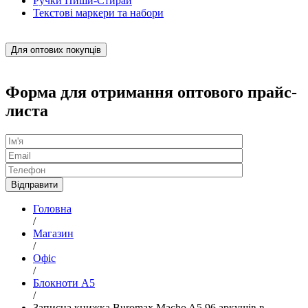
Ручки Пиши-Стирай
Текстові маркери та набори
Для оптових покупців
Форма для отримання оптового прайс-
листа
Головна
/
Магазин
/
Офіс
/
Блокноти А5
/
Записна книжка Buromax Macho A5 96 аркушів в