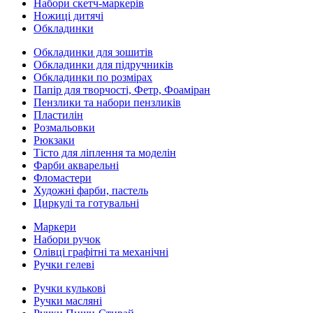
Набори скетч-маркерів
Ножиці дитячі
Обкладинки
Обкладинки для зошитів
Обкладинки для підручників
Обкладинки по розмірах
Папір для творчості, Фетр, Фоаміран
Пензлики та набори пензликів
Пластилін
Розмальовки
Рюкзаки
Тісто для ліплення та моделін
Фарби акварельні
Фломастери
Художні фарби, пастель
Циркулі та готувальні
Маркери
Набори ручок
Олівці графітні та механічні
Ручки гелеві
Ручки кулькові
Ручки масляні