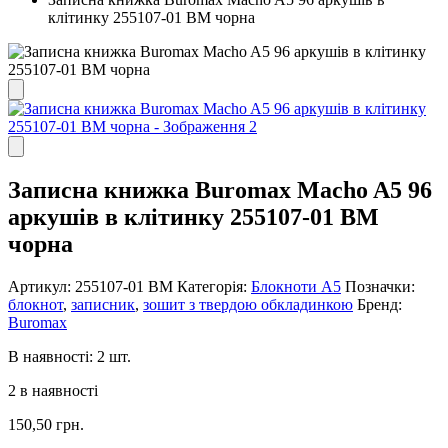
клітинку 255107-01 BM чорна
Записна книжка Buromax Macho A5 96
аркушів в клітинку 255107-01 BM
чорна
Артикул:
255107-01 ВМ
Категорія:
Блокноти А5
Позначки:
блокнот
,
записник
,
зошит з твердою обкладинкою
Бренд:
Buromax
В наявності: 2 шт.
2 в наявності
150,50
грн.