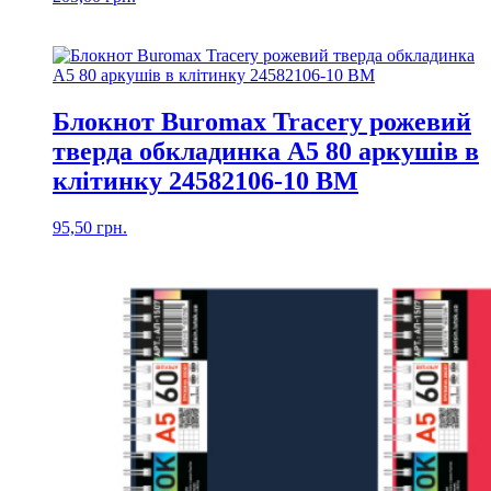
Блокнот Buromax Tracery рожевий
тверда обкладинка А5 80 аркушів в
клітинку 24582106-10 ВМ
95,50
грн.