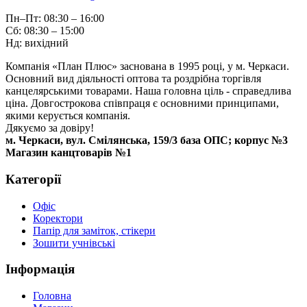
Пн–Пт: 08:30 – 16:00
Сб: 08:30 – 15:00
Нд: вихідний
Компанія «План Плюс» заснована в 1995 році, у м. Черкаси.
Основний вид діяльності оптова та роздрібна торгівля
канцелярськими товарами. Наша головна ціль - справедлива
ціна. Довгострокова співпраця є основними принципами,
якими керується компанія.
Дякуємо за довіру!
м. Черкаси, вул. Смілянська, 159/3 база ОПС; корпус №3
Магазин канцтоварів №1
Категорії
Офіс
Коректори
Папір для заміток, стікери
Зошити учнівські
Інформація
Головна