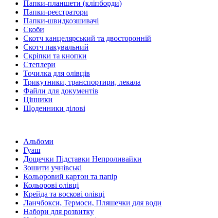
Папки-планшети (кліпборди)
Папки-реєстратори
Папки-швидкозшивачі
Скоби
Скотч канцелярський та двосторонній
Скотч пакувальний
Скріпки та кнопки
Степлери
Точилка для олівців
Трикутники, транспортири, лекала
Файли для документів
Цінники
Щоденники ділові
Альбоми
Гуаш
Дощечки Підставки Непроливайки
Зошити учнівські
Кольоровий картон та папір
Кольорові олівці
Крейда та воскові олівці
Ланчбокси, Термоси, Пляшечки для води
Набори для розвитку