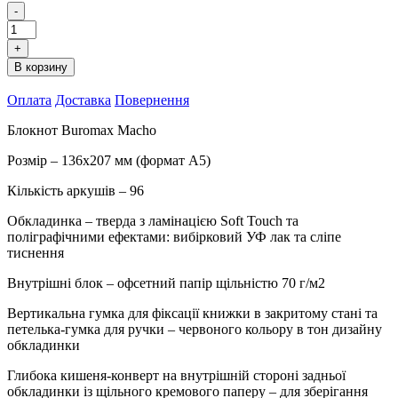
-
Записна
книжка
+
Buromax
В корзину
Macho
A5
Оплата
Доставка
Повернення
96
аркушів
Блокнот Buromax Macho
в
клітинку
Розмір – 136х207 мм (формат А5)
255107-
01
Кількість аркушів – 96
BM
чорна
Обкладинка – тверда з ламінацією Soft Touch та
кількість
поліграфічними ефектами: вибірковий УФ лак та сліпе
тиснення
Внутрішні блок – офсетний папір щільністю 70 г/м2
Вертикальна гумка для фіксації книжки в закритому стані та
петелька-гумка для ручки – червоного кольору в тон дизайну
обкладинки
Глибока кишеня-конверт на внутрішній стороні задньої
обкладинки із щільного кремового паперу – для зберігання