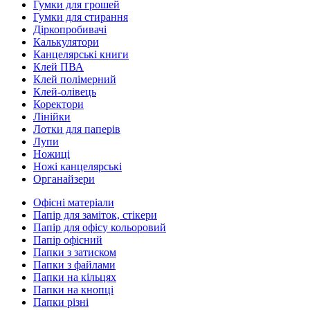
Гумки для грошей
Гумки для стирання
Діркопробивачі
Калькулятори
Канцелярські книги
Клей ПВА
Клей полімерний
Клей-олівець
Коректори
Лінійки
Лотки для паперів
Лупи
Ножиці
Ножі канцелярські
Органайзери
Офісні матеріали
Папір для заміток, стікери
Папір для офісу кольоровий
Папір офісний
Папки з затиском
Папки з файлами
Папки на кільцях
Папки на кнопці
Папки різні