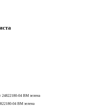
иста
у 24822180-04 BM зелена