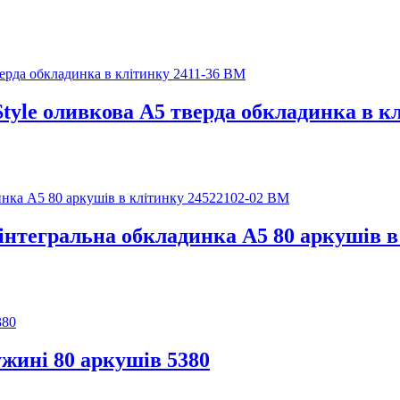
yle оливкова A5 тверда обкладинка в к
інтегральна обкладинка А5 80 аркушів в
ужині 80 аркушів 5380