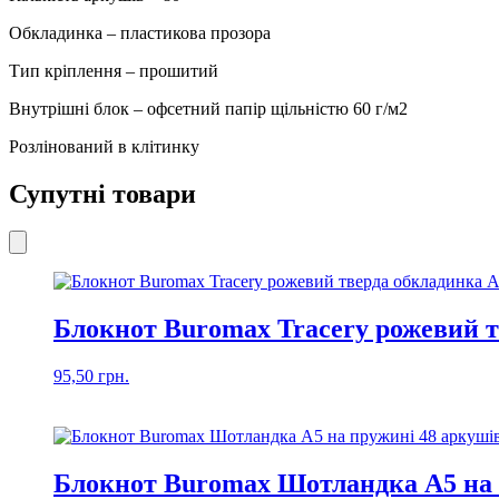
зелена
кількість
Обкладинка – пластикова прозора
Тип кріплення – прошитий
Внутрішні блок – офсетний папір щільністю 60 г/м2
Розлінований в клітинку
Супутні товари
Блокнот Buromax Tracery рожевий т
95,50
грн.
Блокнот Buromax Шотландка А5 на 