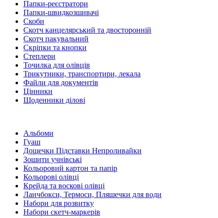
Папки-реєстратори
Папки-швидкозшивачі
Скоби
Скотч канцелярський та двосторонній
Скотч пакувальний
Скріпки та кнопки
Степлери
Точилка для олівців
Трикутники, транспортири, лекала
Файли для документів
Цінники
Щоденники ділові
Альбоми
Гуаш
Дощечки Підставки Непроливайки
Зошити учнівські
Кольоровий картон та папір
Кольорові олівці
Крейда та воскові олівці
Ланчбокси, Термоси, Пляшечки для води
Набори для розвитку
Набори скетч-маркерів