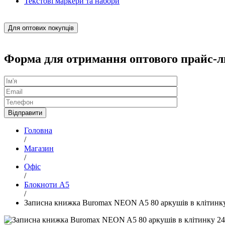
Текстові маркери та набори
Для оптових покупців
Форма для отримання оптового прайс-л
Головна
/
Магазин
/
Офіс
/
Блокноти А5
/
Записна книжка Buromax NEON A5 80 аркушів в клітинк