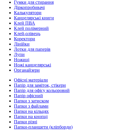
Гумки для стирання
Діркопробивачі
Калькулятори
Канцелярські книги
Клей ПВА
Клей полімерний
Клей-олівець
Коректори
Лінійки
Лотки для паперів
Лупи
Ножиці
Ножі канцелярські
Органайзери
Офісні матеріали
Папір для заміток, стікери
Папір для офісу кольоровий
Папір офісний
Папки з затиском
Папки з файлами
Папки на кільцях
Папки на кнопці
Папки різні
Папки-планшети (кліпборди)