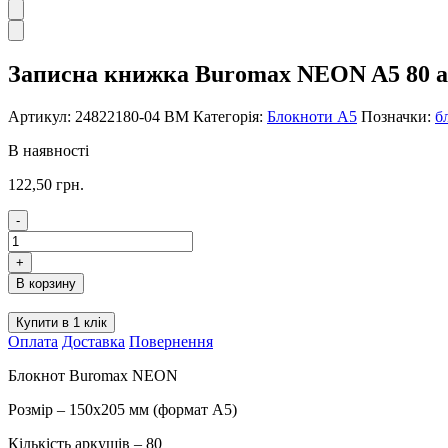
Записна книжка Buromax NEON A5 80 ар
Артикул:
24822180-04 ВМ
Категорія:
Блокноти А5
Позначки:
б
В наявності
122,50
грн.
-
Записна
книжка
+
Buromax
В корзину
NEON
A5
Купити в 1 клік
80
Оплата
Доставка
Повернення
аркушів
в
Блокнот Buromax NEON
клітинку
24822180-
Розмір – 150х205 мм (формат А5)
04
BM
Кількість аркушів – 80