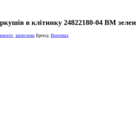
кушів в клітинку 24822180-04 BM зелен
локнот
,
записник
Бренд:
Buromax