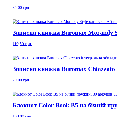
35,00
грн.
Записна книжка Buromax Morandy St
110,50
грн.
Записна книжка Buromax Chiazzato 
79,00
грн.
Блокнот Color Book В5 на бічній пр
100,00
грн.