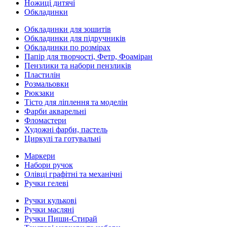
Ножиці дитячі
Обкладинки
Обкладинки для зошитів
Обкладинки для підручників
Обкладинки по розмірах
Папір для творчості, Фетр, Фоаміран
Пензлики та набори пензликів
Пластилін
Розмальовки
Рюкзаки
Тісто для ліплення та моделін
Фарби акварельні
Фломастери
Художні фарби, пастель
Циркулі та готувальні
Маркери
Набори ручок
Олівці графітні та механічні
Ручки гелеві
Ручки кулькові
Ручки масляні
Ручки Пиши-Стирай