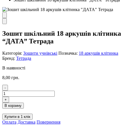
Зошит шкільний 18 аркушів клiтинка
“ДАТА” Тетрада
Категорія:
Зошити учнівські
Позначка:
18 аркушів клітинка
Бренд:
Тетрада
В наявності
8,00
грн.
-
Зошит
шкільний
+
18
В корзину
аркушів
клiтинка
Купити в 1 клік
"ДАТА"
Оплата
Доставка
Повернення
Тетрада