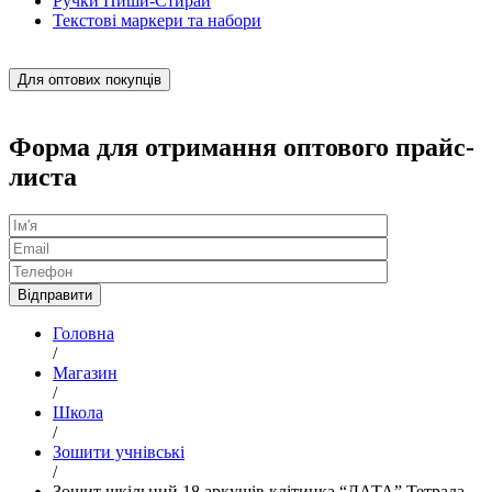
Ручки Пиши-Стирай
Текстові маркери та набори
Для оптових покупців
Форма для отримання оптового прайс-
листа
Головна
/
Магазин
/
Школа
/
Зошити учнівські
/
Зошит шкільний 18 аркушів клiтинка “ДАТА” Тетрада