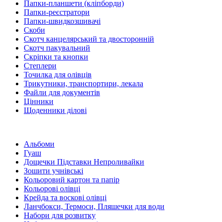
Папки-планшети (кліпборди)
Папки-реєстратори
Папки-швидкозшивачі
Скоби
Скотч канцелярський та двосторонній
Скотч пакувальний
Скріпки та кнопки
Степлери
Точилка для олівців
Трикутники, транспортири, лекала
Файли для документів
Цінники
Щоденники ділові
Альбоми
Гуаш
Дощечки Підставки Непроливайки
Зошити учнівські
Кольоровий картон та папір
Кольорові олівці
Крейда та воскові олівці
Ланчбокси, Термоси, Пляшечки для води
Набори для розвитку