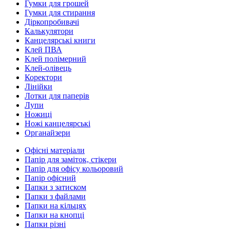
Гумки для грошей
Гумки для стирання
Діркопробивачі
Калькулятори
Канцелярські книги
Клей ПВА
Клей полімерний
Клей-олівець
Коректори
Лінійки
Лотки для паперів
Лупи
Ножиці
Ножі канцелярські
Органайзери
Офісні матеріали
Папір для заміток, стікери
Папір для офісу кольоровий
Папір офісний
Папки з затиском
Папки з файлами
Папки на кільцях
Папки на кнопці
Папки різні