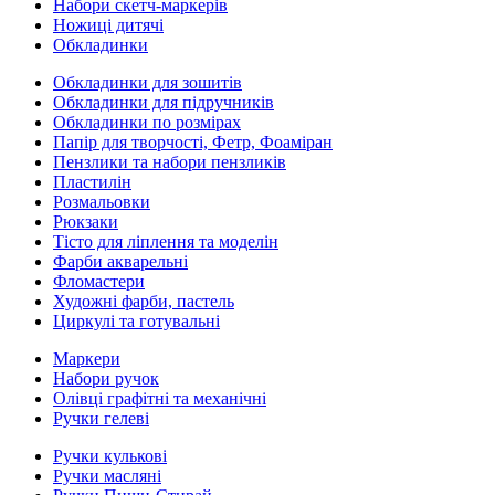
Набори скетч-маркерів
Ножиці дитячі
Обкладинки
Обкладинки для зошитів
Обкладинки для підручників
Обкладинки по розмірах
Папір для творчості, Фетр, Фоаміран
Пензлики та набори пензликів
Пластилін
Розмальовки
Рюкзаки
Тісто для ліплення та моделін
Фарби акварельні
Фломастери
Художні фарби, пастель
Циркулі та готувальні
Маркери
Набори ручок
Олівці графітні та механічні
Ручки гелеві
Ручки кулькові
Ручки масляні