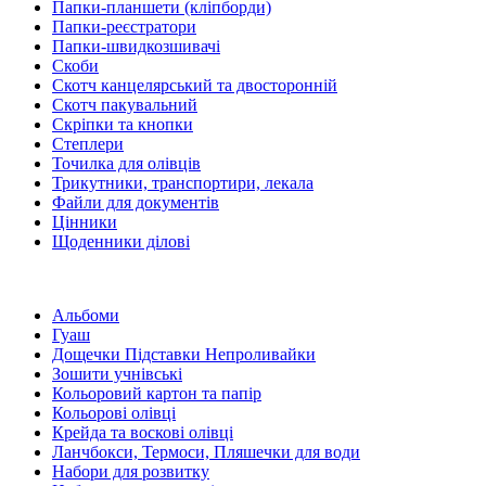
Папки-планшети (кліпборди)
Папки-реєстратори
Папки-швидкозшивачі
Скоби
Скотч канцелярський та двосторонній
Скотч пакувальний
Скріпки та кнопки
Степлери
Точилка для олівців
Трикутники, транспортири, лекала
Файли для документів
Цінники
Щоденники ділові
Альбоми
Гуаш
Дощечки Підставки Непроливайки
Зошити учнівські
Кольоровий картон та папір
Кольорові олівці
Крейда та воскові олівці
Ланчбокси, Термоси, Пляшечки для води
Набори для розвитку