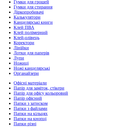
Гумки для грошей
Гумки для стирання
Діркопробивачі
Калькулятори
Канцелярські книги
Клей ПВА
Клей полімерний
Клей-олівець
Коректори
Лінійки
Лотки для паперів
Лупи
Ножиці
Ножі канцелярські
Органайзери
Офісні матеріали
Папір для заміток, стікери
Папір для офісу кольоровий
Папір офісний
Папки з затиском
Папки з файлами
Папки на кільцях
Папки на кнопці
Папки різні