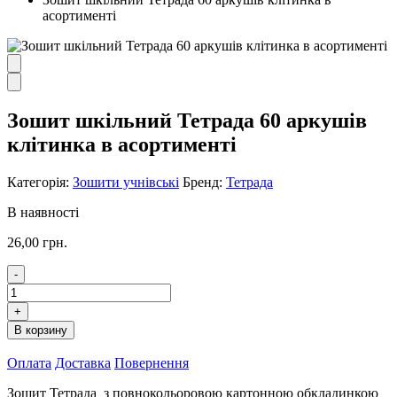
асортименті
Зошит шкільний Тетрада 60 аркушів
клітинка в асортименті
Категорія:
Зошити учнівські
Бренд:
Тетрада
В наявності
26,00
грн.
-
Зошит
шкільний
+
Тетрада
В корзину
60
аркушів
Оплата
Доставка
Повернення
клітинка
в
Зошит Тетрада з повнокольоровою картонною обкладинкою