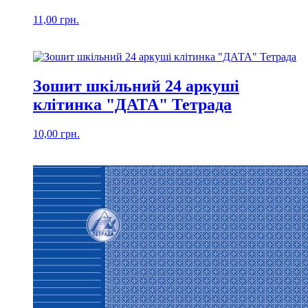
11,00
грн.
Зошит шкільний 24 аркуші
клiтинка "ДАТА" Тетрада
10,00
грн.