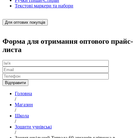
Ручки Пиши-Стирай
Текстові маркери та набори
Для оптових покупців
Форма для отримання оптового прайс-
листа
Головна
/
Магазин
/
Школа
/
Зошити учнівські
/
Зошит шкільний Тетрада 60 аркушів клітинка в