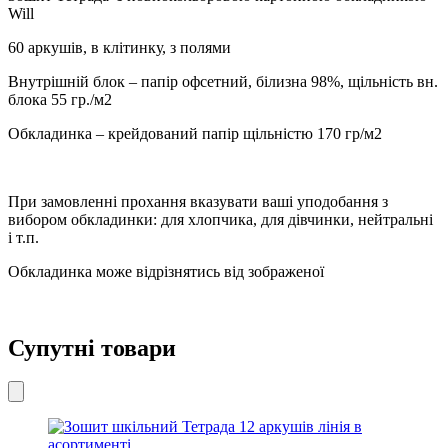
асортименті
Will
кількість
60 аркушів, в клітинку, з полями
Внутрішній блок – папір офсетний, білизна 98%, щільність вн.
блока 55 гр./м2
Обкладинка – крейдований папір щільністю 170 гр/м2
При замовленні прохання вказувати ваші уподобання з
вибором обкладинки: для хлопчика, для дівчинки, нейтральні
і т.п.
Обкладинка може відрізнятись від зображеної
Супутні товари