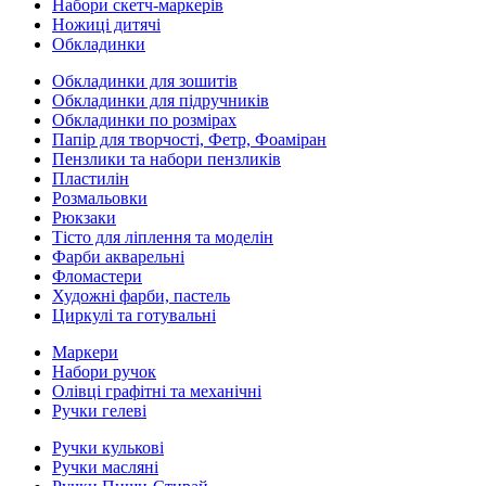
Набори скетч-маркерів
Ножиці дитячі
Обкладинки
Обкладинки для зошитів
Обкладинки для підручників
Обкладинки по розмірах
Папір для творчості, Фетр, Фоаміран
Пензлики та набори пензликів
Пластилін
Розмальовки
Рюкзаки
Тісто для ліплення та моделін
Фарби акварельні
Фломастери
Художні фарби, пастель
Циркулі та готувальні
Маркери
Набори ручок
Олівці графітні та механічні
Ручки гелеві
Ручки кулькові
Ручки масляні