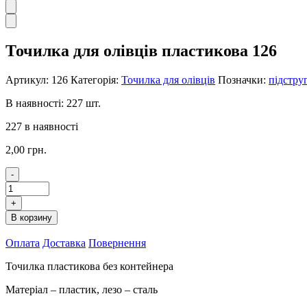
Точилка для олівців пластикова 126
Артикул:
126
Категорія:
Точилка для олівців
Позначки:
підстру
В наявності: 227 шт.
227 в наявності
2,00
грн.
-
Точилка
для
+
олівців
В корзину
пластикова
126
Оплата
Доставка
Повернення
кількість
Точилка пластикова без контейнера
Матеріал – пластик, лезо – сталь