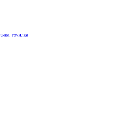
гачка
,
точилка