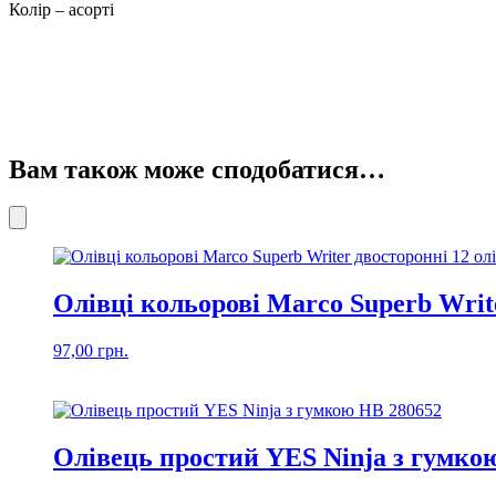
Колір – асорті
Вам також може сподобатися…
Олівці кольорові Marco Superb Write
97,00
грн.
Олівець простий YES Ninja з гумко