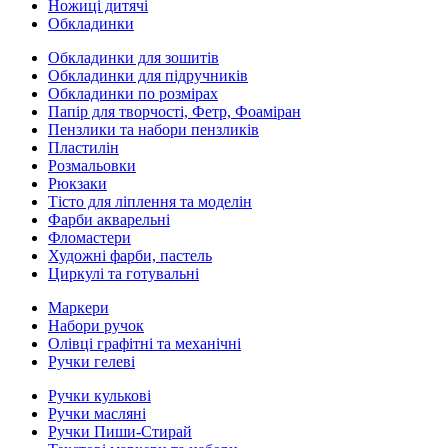
Ножиці дитячі
Обкладинки
Обкладинки для зошитів
Обкладинки для підручників
Обкладинки по розмірах
Папір для творчості, Фетр, Фоаміран
Пензлики та набори пензликів
Пластилін
Розмальовки
Рюкзаки
Тісто для ліплення та моделін
Фарби акварельні
Фломастери
Художні фарби, пастель
Циркулі та готувальні
Маркери
Набори ручок
Олівці графітні та механічні
Ручки гелеві
Ручки кулькові
Ручки масляні
Ручки Пиши-Стирай