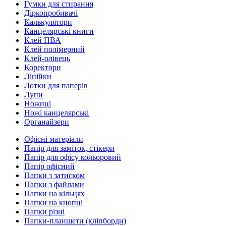
Гумки для стирання
Діркопробивачі
Калькулятори
Канцелярські книги
Клей ПВА
Клей полімерний
Клей-олівець
Коректори
Лінійки
Лотки для паперів
Лупи
Ножиці
Ножі канцелярські
Органайзери
Офісні матеріали
Папір для заміток, стікери
Папір для офісу кольоровий
Папір офісний
Папки з затиском
Папки з файлами
Папки на кільцях
Папки на кнопці
Папки різні
Папки-планшети (кліпборди)