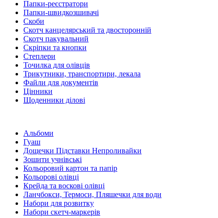
Папки-реєстратори
Папки-швидкозшивачі
Скоби
Скотч канцелярський та двосторонній
Скотч пакувальний
Скріпки та кнопки
Степлери
Точилка для олівців
Трикутники, транспортири, лекала
Файли для документів
Цінники
Щоденники ділові
Альбоми
Гуаш
Дощечки Підставки Непроливайки
Зошити учнівські
Кольоровий картон та папір
Кольорові олівці
Крейда та воскові олівці
Ланчбокси, Термоси, Пляшечки для води
Набори для розвитку
Набори скетч-маркерів