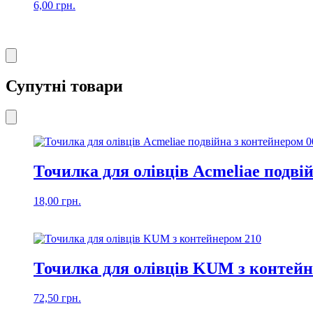
6,00
грн.
Супутні товари
Точилка для олівців Acmeliae подві
18,00
грн.
Точилка для олівців KUM з контейн
72,50
грн.