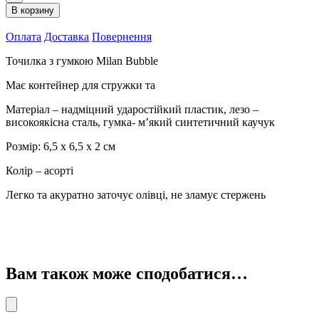
гумкою
В корзину
Milan
Bubble
Оплата
Доставка
Повернення
з
контейнером
Точилка з гумкою Milan Bubble
4704116
кількість
Має контейнер для стружки та
Матеріал – надміцний ударостійкий пластик, лезо –
високоякісна сталь, гумка- м’який синтетичний каучук
Розмір: 6,5 х 6,5 х 2 см
Колір – асорті
Легко та акуратно заточує олівці, не зламує стержень
Вам також може сподобатися…