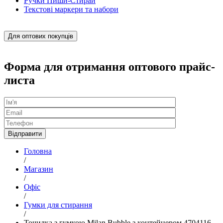
Ручки Пиши-Стирай
Текстові маркери та набори
Для оптових покупців
Форма для отримання оптового прайс-
листа
Головна
/
Магазин
/
Офіс
/
Гумки для стирання
/
Точилка з гумкою Milan Bubble з контейнером 4704116