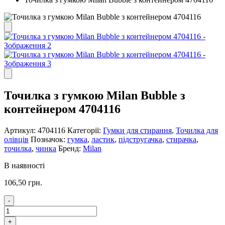
Точилка з гумкою Milan Bubble з
контейнером 4704116
Артикул:
4704116
Категорії:
Гумки для стирання
,
Точилка для
олівців
Позначок:
гумка
,
ластик
,
підстругачка
,
стирачка
,
точилка
,
чинка
Бренд:
Milan
В наявності
106,50
грн.
-
Точилка
з
+