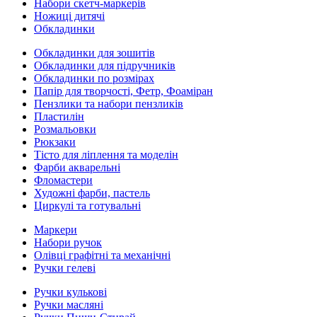
Набори скетч-маркерів
Ножиці дитячі
Обкладинки
Обкладинки для зошитів
Обкладинки для підручників
Обкладинки по розмірах
Папір для творчості, Фетр, Фоаміран
Пензлики та набори пензликів
Пластилін
Розмальовки
Рюкзаки
Тісто для ліплення та моделін
Фарби акварельні
Фломастери
Художні фарби, пастель
Циркулі та готувальні
Маркери
Набори ручок
Олівці графітні та механічні
Ручки гелеві
Ручки кулькові
Ручки масляні