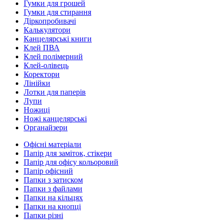
Гумки для грошей
Гумки для стирання
Діркопробивачі
Калькулятори
Канцелярські книги
Клей ПВА
Клей полімерний
Клей-олівець
Коректори
Лінійки
Лотки для паперів
Лупи
Ножиці
Ножі канцелярські
Органайзери
Офісні матеріали
Папір для заміток, стікери
Папір для офісу кольоровий
Папір офісний
Папки з затиском
Папки з файлами
Папки на кільцях
Папки на кнопці
Папки різні