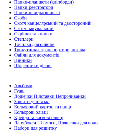
Папки-планшети (кліпборди)
Папки-реєстратори
Папки-швидкозшивачі
Скоби
Скотч канцелярський та двосторонній
Скотч пакувальний
Скріпки та кнопки
Степлери
Точилка для олівців
Трикутники, транспортири, лекала
Файли для документів
Цінники
Щоденники ділові
Альбоми
Гуаш
Дощечки Підставки Непроливайки
Зошити учнівські
Кольоровий картон та папір
Кольорові олівці
Крейда та воскові олівці
Ланчбокси, Термоси, Пляшечки для води
Набори для розвитку