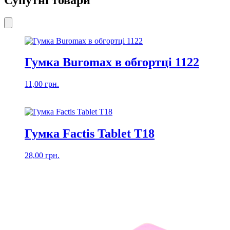
Гумка Buromax в обгортці 1122
11,00
грн.
Гумка Factis Tablet T18
28,00
грн.