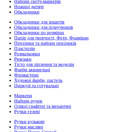
Набори скетч-маркерів
Ножиці дитячі
Обкладинки
Обкладинки для зошитів
Обкладинки для підручників
Обкладинки по розмірах
Папір для творчості, Фетр, Фоаміран
Пензлики та набори пензликів
Пластилін
Розмальовки
Рюкзаки
Тісто для ліплення та моделін
Фарби акварельні
Фломастери
Художні фарби, пастель
Циркулі та готувальні
Маркери
Набори ручок
Олівці графітні та механічні
Ручки гелеві
Ручки кулькові
Ручки масляні