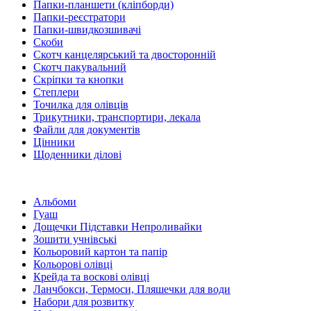
Папки-планшети (кліпборди)
Папки-реєстратори
Папки-швидкозшивачі
Скоби
Скотч канцелярський та двосторонній
Скотч пакувальний
Скріпки та кнопки
Степлери
Точилка для олівців
Трикутники, транспортири, лекала
Файли для документів
Цінники
Щоденники ділові
Альбоми
Гуаш
Дощечки Підставки Непроливайки
Зошити учнівські
Кольоровий картон та папір
Кольорові олівці
Крейда та воскові олівці
Ланчбокси, Термоси, Пляшечки для води
Набори для розвитку