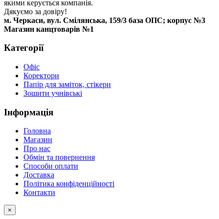
якими керується компанія.
Дякуємо за довіру!
м. Черкаси, вул. Смілянська, 159/3 база ОПС; корпус №3
Магазин канцтоварів №1
Категорії
Офіс
Коректори
Папір для заміток, стікери
Зошити учнівські
Інформація
Головна
Магазин
Про нас
Обмін та повернення
Способи оплати
Доставка
Політика конфіденційності
Контакти
×