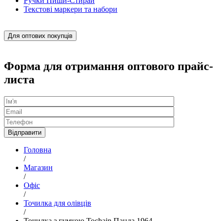
Ручки Пиши-Стирай
Текстові маркери та набори
Для оптових покупців
Форма для отримання оптового прайс-
листа
Головна
/
Магазин
/
Офіс
/
Точилка для олівців
/
Точилка з гумкою Tochain Панда 1964