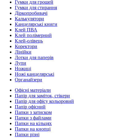
Гумки для грошей
Гумки для стирання
Діркопробивачі
Калькулятори
Канцелярські книги
Клей ПВА
Клей полімерний
Клей-олівець
Коректори
Лінійки
Лотки для паперів
Лупи
Ножиці
Ножі канцелярські
Органайзери
Офісні матеріали
Папір для заміток, стікери
Папір для офісу кольоровий
Папір офісний
Папки з затиском
Папки з файлами
Папки на кільцях
Папки на кнопці
Папки різні